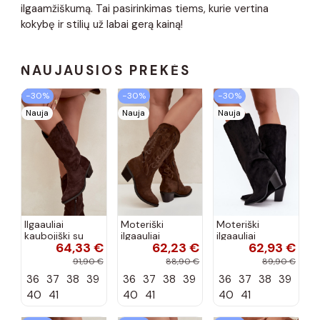
ilgaamžiškumą. Tai pasirinkimas tiems, kurie vertina
kokybę ir stilių už labai gerą kainą!
NAUJAUSIOS PREKĖS
−30%
−30%
−30%
Nauja
Nauja
Nauja
Ilgaauliai
Moteriški
Moteriški
kaubojiški su
ilgaauliai
ilgaauliai
64,33 €
62,23 €
62,93 €
kulniukais
kaubojiški su
įsispiriami su
šokolado
kulniukais
kulniukais iš
91,90 €
88,90 €
89,90 €
spalvos Hartley
šokolado
dirbtinės
36
37
38
39
36
37
38
39
36
37
38
39
spalvos Betina
zomšos juodos
spalvos Carmina
40
41
40
41
40
41