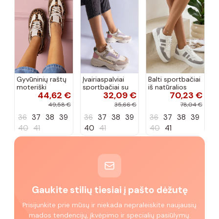
Gyvūninių raštų
Įvairiaspalviai
Balti sportbačiai
moteriški
sportbačiai su
iš natūralios
44,62 €
32,09 €
70,23 €
sportbačiai ant
blizgučiais
odos Cambell
storos
Clorinda
49,58 €
35,66 €
78,04 €
platformos
36
37
38
39
36
37
38
39
36
37
38
39
Kamela
40
41
40
41
40
41
Gaukite stilių tiesiai į pašto dėžutę
Prisijunkite prie mūsų ir niekada nepraleiskite naujausių
mados tendencijų, įkvėpimo ir specialių pasiūlymų.