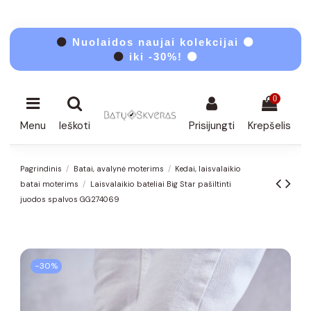
⚫
Nuolaidos naujai kolekcijai ⚫
⚫
iki -30%! ⚫
0
Menu
Ieškoti
Prisijungti
Krepšelis
Pagrindinis
Batai, avalynė moterims
Kedai, laisvalaikio
batai moterims
Laisvalaikio bateliai Big Star pašiltinti
juodos spalvos GG274069
−30%