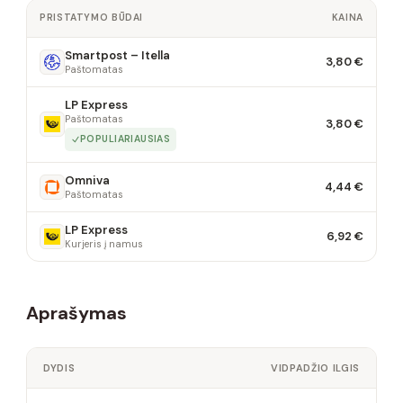
PRISTATYMO BŪDAI
KAINA
Smartpost – Itella
3,80 €
Paštomatas
LP Express
Paštomatas
3,80 €
POPULIARIAUSIAS
Omniva
4,44 €
Paštomatas
LP Express
6,92 €
Kurjeris į namus
Aprašymas
DYDIS
VIDPADŽIO ILGIS