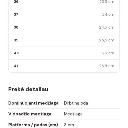
36
23,5 cm
37
24 cm
38
24,5 cm
39
25,5 cm
40
26 cm
41
26,5 cm
Prekė detaliau
Dominuojanti medžiaga
Dirbtinė oda
Vidpadžio medžiaga
Medžiaga
Platforma / padas (cm)
3 cm