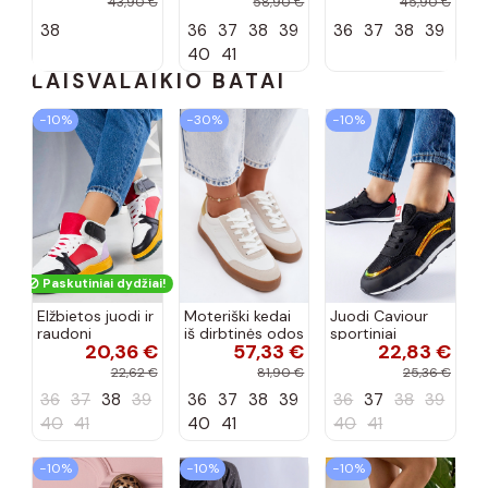
43,90 €
58,90 €
45,90 €
akutėmis smėlio
spalvos Belinae
spalvos Lenvie
38
36
37
38
39
36
37
38
39
spalvos INilamla
40
41
LAISVALAIKIO BATAI
−10%
−30%
−10%
Paskutiniai dydžiai!
Elžbietos juodi ir
Moteriški kedai
Juodi Caviour
raudoni
iš dirbtinės odos
sportiniai
20,36 €
57,33 €
22,83 €
aukštakulniai
Big Star
sportbačiai
sportbačiai
TT274310 baltos
22,62 €
81,90 €
25,36 €
spalvos
36
37
38
39
36
37
38
39
36
37
38
39
40
41
40
41
40
41
−10%
−10%
−10%