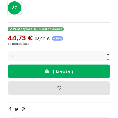
37
Pristatymas: 5 - 9 darbo dienos
44,73 €
63,90 €
-30%
Su mokesčiais
Į krepšelį