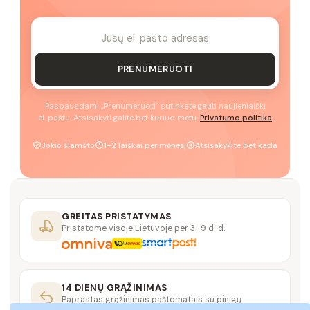
PRENUMERUOTI
Paspausdami „Prenumeruoti" sutinkate gauti naujienlaiškį
el. paštu. Atsisakyti galite bet kuriuo metu.
Privatumo politika
Jokio šlamšto
1–2 laiškai per mėnesį
Atsisakykite bet kada
GREITAS PRISTATYMAS
Pristatome visoje Lietuvoje per 3–9 d. d.
14 DIENŲ GRĄŽINIMAS
Paprastas grąžinimas paštomatais su pinigų