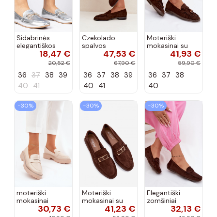
Sidabrinės
Czekolado
Moteriški
elegantiškos
spalvos
mokasinai su
18,47 €
47,53 €
41,93 €
mokasinos su
moteriški
kutais,
cirkonių Banzao
mokasinai su
koralinės-
20,52 €
67,90 €
59,90 €
kutais ir
šokoladinės
36
37
38
39
36
37
38
39
36
37
38
auksinėmis
spalvos, Teressa
detalėmis Brenis
40
41
40
41
40
−30%
−30%
−30%
moteriški
Moteriški
Elegantiški
mokasinai
mokasinai su
zomšiniai
30,73 €
41,23 €
32,13 €
dirbtinės odos
sagtimis
mokasinai
su tviskančiomis
šokolado
šokolado