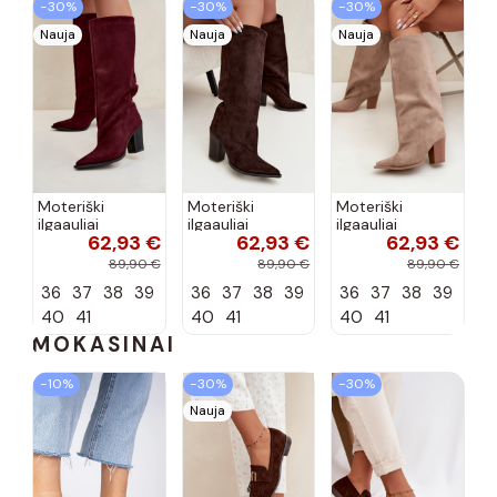
−30%
−30%
−30%
Nauja
Nauja
Nauja
Moteriški
Moteriški
Moteriški
ilgaauliai
ilgaauliai
ilgaauliai
62,93 €
62,93 €
62,93 €
įsispiriami su
įsispiriami su
įsispiriami su
kulniukais iš
kulniukais iš
kulniukais iš
89,90 €
89,90 €
89,90 €
dirbtinės
dirbtinės
dirbtinės
36
37
38
39
36
37
38
39
36
37
38
39
zomšos bordo
zomšos
zomšos smėlio
spalvos Carmina
šokolado
spalvos Carmina
40
41
40
41
40
41
spalvos...
MOKASINAI
−10%
−30%
−30%
Nauja