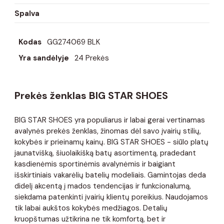
Spalva
Kodas
GG274069 BLK
Yra sandėlyje
24 Prekės
Prekės ženklas BIG STAR SHOES
BIG STAR SHOES yra populiarus ir labai gerai vertinamas
avalynės prekės ženklas, žinomas dėl savo įvairių stilių,
kokybės ir prieinamų kainų. BIG STAR SHOES - siūlo platų
jaunatvišką, šiuolaikišką batų asortimentą, pradedant
kasdienėmis sportinėmis avalynėmis ir baigiant
išskirtiniais vakarėlių batelių modeliais. Gamintojas deda
didelį akcentą į mados tendencijas ir funkcionalumą,
siekdama patenkinti įvairių klientų poreikius. Naudojamos
tik labai aukštos kokybės medžiagos. Detalių
kruopštumas užtikrina ne tik komfortą, bet ir