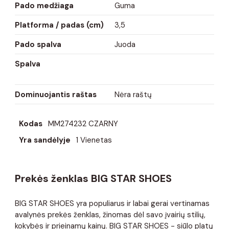
Pado medžiaga
Guma
Platforma / padas (cm)
3,5
Pado spalva
Juoda
Spalva
Dominuojantis raštas
Nėra raštų
Kodas
MM274232 CZARNY
Yra sandėlyje
1 Vienetas
Prekės ženklas BIG STAR SHOES
BIG STAR SHOES yra populiarus ir labai gerai vertinamas
avalynės prekės ženklas, žinomas dėl savo įvairių stilių,
kokybės ir prieinamų kainų. BIG STAR SHOES - siūlo platų