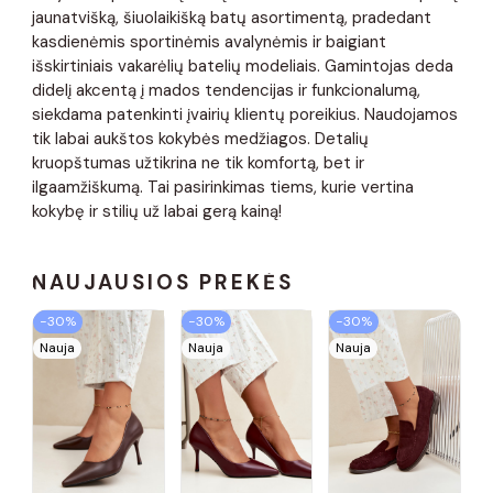
jaunatvišką, šiuolaikišką batų asortimentą, pradedant
kasdienėmis sportinėmis avalynėmis ir baigiant
išskirtiniais vakarėlių batelių modeliais. Gamintojas deda
didelį akcentą į mados tendencijas ir funkcionalumą,
siekdama patenkinti įvairių klientų poreikius. Naudojamos
tik labai aukštos kokybės medžiagos. Detalių
kruopštumas užtikrina ne tik komfortą, bet ir
ilgaamžiškumą. Tai pasirinkimas tiems, kurie vertina
kokybę ir stilių už labai gerą kainą!
NAUJAUSIOS PREKĖS
−30%
−30%
−30%
Nauja
Nauja
Nauja