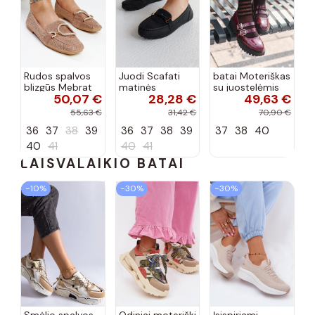
Rudos spalvos
Juodi Scafati
batai Moteriškas
blizgūs Mebrat
matinės
su juostelėmis
50,07 €
28,28 €
49,63 €
bateliai
apdailos bateliai
su lako efektu
bordo spalvos
55,63 €
31,42 €
70,90 €
Terione
36
37
38
39
36
37
38
39
37
38
40
40
41
40
41
LAISVALAIKIO BATAI
−10%
−30%
−30%
Smėlio spalvos
Odiniai moteriški
Įsispiriami