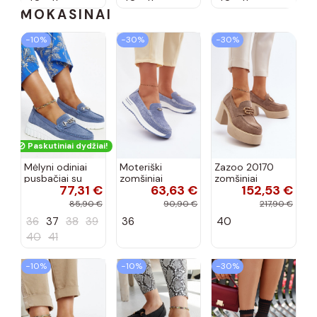
MOKASINAI
−10%
−30%
−30%
Paskutiniai dydžiai!
Mėlyni odiniai
Moteriški
Zazoo 20170
pusbačiai su
zomšiniai
zomšiniai
77,31 €
63,63 €
152,53 €
dekoratyvine
mokasinai
bateliai su
sagtimi Taija
Demela mėlynos
kulniukais smėlio
85,90 €
90,90 €
217,90 €
spalvos
spalvos
36
37
38
39
36
40
40
41
−10%
−10%
−30%