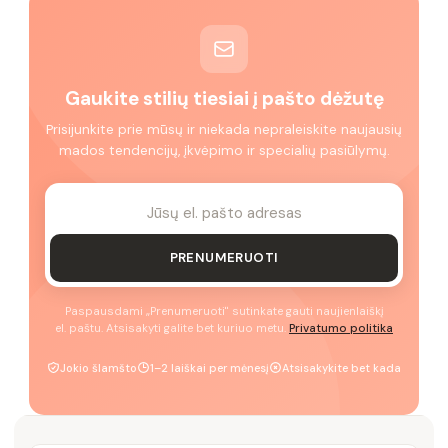
Gaukite stilių tiesiai į pašto dėžutę
Prisijunkite prie mūsų ir niekada nepraleiskite naujausių
mados tendencijų, įkvėpimo ir specialių pasiūlymų.
PRENUMERUOTI
Paspausdami „Prenumeruoti" sutinkate gauti naujienlaiškį
el. paštu. Atsisakyti galite bet kuriuo metu.
Privatumo politika
Jokio šlamšto
1–2 laiškai per mėnesį
Atsisakykite bet kada