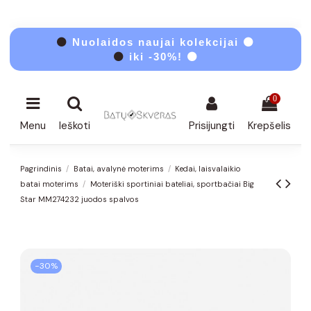
⚫
Nuolaidos naujai kolekcijai ⚫
⚫
iki -30%! ⚫
0
Menu
Ieškoti
Prisijungti
Krepšelis
Pagrindinis
Batai, avalynė moterims
Kedai, laisvalaikio
batai moterims
Moteriški sportiniai bateliai, sportbačiai Big
Star MM274232 juodos spalvos
−30%