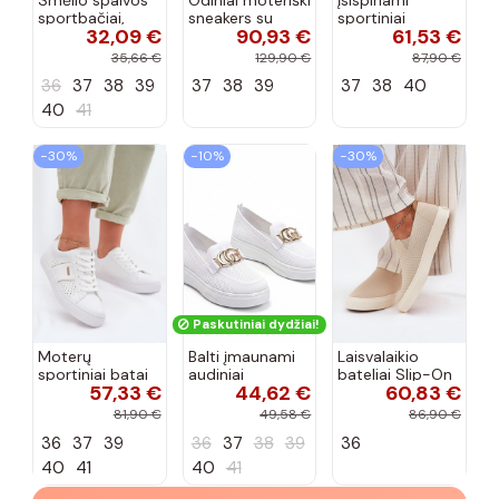
sportbačiai,
sneakers su
sportiniai
32,09 €
90,93 €
61,53 €
dekoruoti Valdez
platforma D&A
bateliai Kobbo
cirkonio virvele
CR61-3133
102425 smėlio
35,66 €
129,90 €
87,90 €
smėlio spalvos
spalvos
36
37
38
39
37
38
39
37
38
40
40
41
−30%
−10%
−30%
Paskutiniai dydžiai!
Moterų
Balti įmaunami
Laisvalaikio
sportiniai batai
audiniai
bateliai Slip-On
57,33 €
44,62 €
60,83 €
su ažūro
sportbačiai su
Big Star
elementais Big
sagtele
RR274721 smėlio
81,90 €
49,58 €
86,90 €
Star TT274291
Catherine
spalvos
36
37
39
36
37
38
39
36
baltos spalvos
40
41
40
41