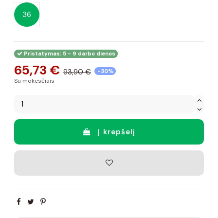
36
Pristatymas: 5 - 9 darbo dienos
65,73 €
93,90 €
-30%
Su mokesčiais
Į krepšelį