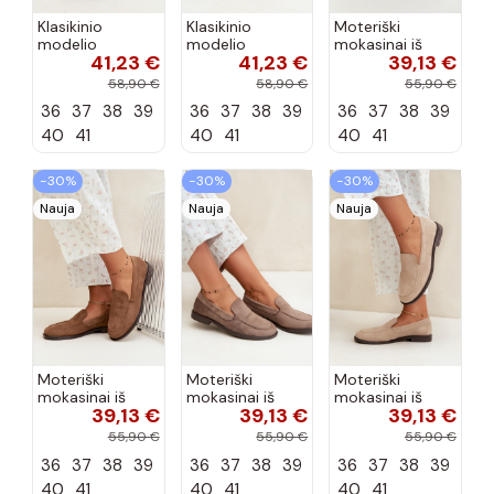
Klasikinio
Klasikinio
Moteriški
modelio
modelio
mokasinai iš
41,23 €
41,23 €
39,13 €
aukštakulniai
aukštakulniai
dirbtinės
bateliai iš
bateliai iš
zomšos, bordo
58,90 €
58,90 €
55,90 €
dirbtinės odos,
dirbtinės odos,
spalvos Laisie
36
37
38
39
36
37
38
39
36
37
38
39
šokolado
bordo spalvos
spalvos Nesha
Nesha
40
41
40
41
40
41
−30%
−30%
−30%
Nauja
Nauja
Nauja
Moteriški
Moteriški
Moteriški
mokasinai iš
mokasinai iš
mokasinai iš
39,13 €
39,13 €
39,13 €
dirbtinės
dirbtinės
dirbtinės
zomšos, rudos
zomšos, molio
zomšos, smėlio
55,90 €
55,90 €
55,90 €
spalvos Laisie
spalvos Laisie
spalvos Laisie
36
37
38
39
36
37
38
39
36
37
38
39
40
41
40
41
40
41