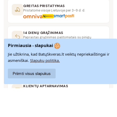
GREITAS PRISTATYMAS
Pristatome visoje Lietuvoje per 3–9 d. d.
14 DIENŲ GRĄŽINIMAS
Paprastas grąžinimas paštomatais su pinigų
grąžinimo garantija
Pirmiausia - slapukai
Jie užtikrina, kad BatųSkveras.lt veiktų nepriekaištingai ir
SAUGUS MOKĖJIMAS
asmeniškai.
Slapukų politika.
SSL šifravimas užtikrina aukščiausią jūsų duomenų
saugumo lygį
Priimti visus slapukus
KLIENTŲ APTARNAVIMAS
Rašykite mums
info@batuskveras.lt