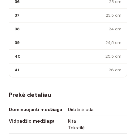
36
23 cm
37
23,5 cm
38
24 cm
39
24,5 cm
40
25,5 cm
41
26 cm
Prekė detaliau
Dominuojanti medžiaga
Dirbtinė oda
Vidpadžio medžiaga
Kita
Tekstilė