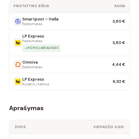
PRISTATYMO BŪDAI
KAINA
Smartpost – Itella
3,80 €
Paštomatas
LP Express
Paštomatas
3,80 €
POPULIARIAUSIAS
Omniva
4,44 €
Paštomatas
LP Express
6,92 €
Kurjeris į namus
Aprašymas
DYDIS
VIDPADŽIO ILGIS