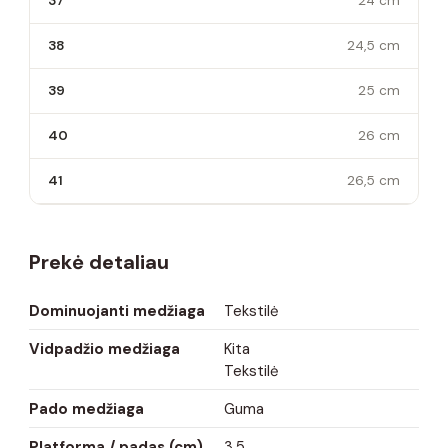
37
24 cm
38
24,5 cm
39
25 cm
40
26 cm
41
26,5 cm
Prekė detaliau
Dominuojanti medžiaga
Tekstilė
Vidpadžio medžiaga
Kita
Tekstilė
Pado medžiaga
Guma
Platforma / padas (cm)
3,5