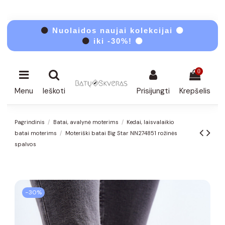
⚫
Nuolaidos naujai kolekcijai ⚫
⚫
iki -30%! ⚫
0
Menu
Ieškoti
Prisijungti
Krepšelis
Pagrindinis
Batai, avalynė moterims
Kedai, laisvalaikio
batai moterims
Moteriški batai Big Star NN274851 rožinės
spalvos
−30%