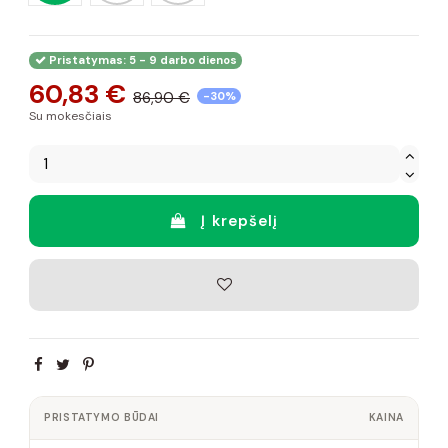
Pristatymas: 5 - 9 darbo dienos
60,83 €
86,90 €
-30%
Su mokesčiais
Į krepšelį
PRISTATYMO BŪDAI
KAINA