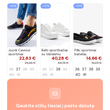
−10%
−10%
−10%
Juodi Caviour
Balti sportbačiai
Pilki sportiniai
sportiniai
su tišnėjimu
bateliai,
22,83 €
40,28 €
14,66 €
sportbačiai
Peyton
„Justice"
25,36 €
44,75 €
16,29 €
36
37
38
39
36
37
38
39
36
37
38
39
40
41
40
41
40
41
Gaukite stilių tiesiai į pašto dėžutę