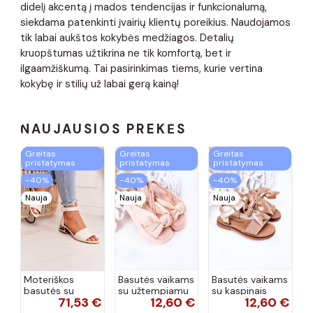
didelį akcentą į mados tendencijas ir funkcionalumą,
siekdama patenkinti įvairių klientų poreikius. Naudojamos
tik labai aukštos kokybės medžiagos. Detalių
kruopštumas užtikrina ne tik komfortą, bet ir
ilgaamžiškumą. Tai pasirinkimas tiems, kurie vertina
kokybę ir stilių už labai gerą kainą!
NAUJAUSIOS PREKĖS
Greitas
Greitas
Greitas
pristatymas
pristatymas
pristatymas
−40%
−40%
−40%
Nauja
Nauja
Nauja
Moteriškos
Basutės vaikams
Basutės vaikams
basutės su
su užtempiamu
su kaspinais
71,53 €
12,60 €
12,60 €
aukso spalvos
užsegimu
aukso spalvos
kulniukais Laura
rožinės spalvos