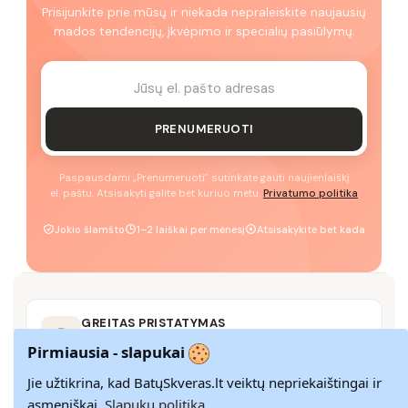
Prisijunkite prie mūsų ir niekada nepraleiskite naujausių
mados tendencijų, įkvėpimo ir specialių pasiūlymų.
PRENUMERUOTI
Paspausdami „Prenumeruoti" sutinkate gauti naujienlaiškį
el. paštu. Atsisakyti galite bet kuriuo metu.
Privatumo politika
Jokio šlamšto
1–2 laiškai per mėnesį
Atsisakykite bet kada
GREITAS PRISTATYMAS
Pristatome visoje Lietuvoje per 3–9 d. d.
Pirmiausia - slapukai
Jie užtikrina, kad BatųSkveras.lt veiktų nepriekaištingai ir
asmeniškai.
Slapukų politika.