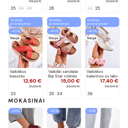
119,22 €
21,00 €
21,00 €
Messi smėlio
35
36
38
28
23
25
spalvos
Greitas
Greitas
Greitas
pristatymas
pristatymas
pristatymas
−40%
−40%
−40%
Nauja
Nauja
Nauja
Vaikiškos
Vaikiški sandalai
Vaikiškos
basutės
Big Star rožinės
balerinos su lako
12,60 €
15,00 €
17,40 €
koralinės
spalvos
efektu ir
spalvos
kaspinais baltos
21,00 €
25,00 €
29,00 €
spalvos Zolly
33
29
34
36
MOKASINAI
−30%
−30%
−10%