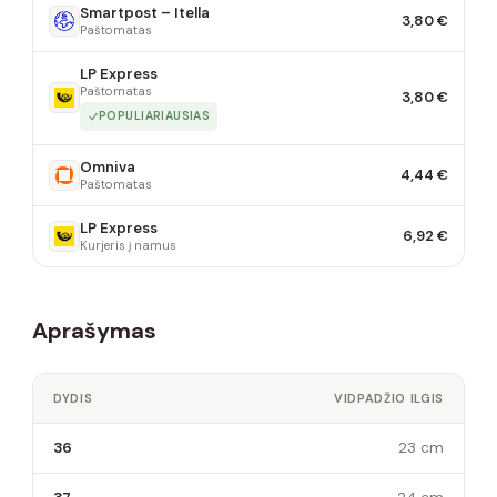
Smartpost – Itella
3,80 €
Paštomatas
LP Express
Paštomatas
3,80 €
POPULIARIAUSIAS
Omniva
4,44 €
Paštomatas
LP Express
6,92 €
Kurjeris į namus
Aprašymas
DYDIS
VIDPADŽIO ILGIS
36
23 cm