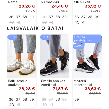
Namal
su masyviu
šilti su kailiu
28,28 €
24,46 €
35,92 €
dekoracija
padu Teska
Loafy
31,42 €
27,18 €
39,91 €
36
37
38
39
36
37
38
39
36
37
38
39
40
41
40
41
40
41
LAISVALAIKIO BATAI
−10%
−10%
Greitas
pristatymas
−40%
Balti-smėlio
Smėlio spalvos
Moteriški
spalvos
zomšiniai
sportbačiai
28,28 €
71,87 €
33,63 €
sportiniai
sportiniai
juodos spalvos
bateliai su
bateliai, „Karino"
Feluci
31,42 €
79,85 €
56,05 €
dvigubu raišteliu
36
37
38
39
36
37
38
39
39
Casey
40
41
40
41