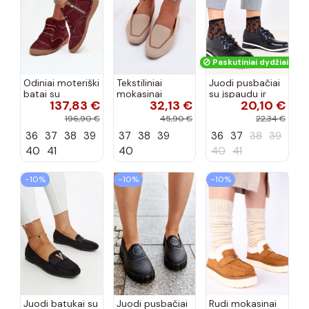
Paskutiniai dydžiai!
Odiniai moteriški
Tekstiliniai
Juodi pusbačiai
batai su
mokasinai
su įspaudu ir
137,83 €
32,13 €
20,10 €
siūlėmis, pilies
smėlio spalvos
kvadratiniu
tipo, Artiker
Selisa
priekiu Kerawa
196,90 €
45,90 €
22,34 €
57C2116, bordo
36
37
38
39
37
38
39
36
37
38
39
spalvos
40
41
40
40
41
−10%
−10%
−10%
Juodi batukai su
Juodi pusbačiai
Rudi mokasinai