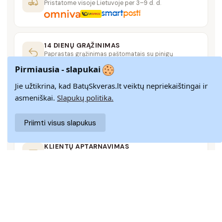
Pristatome visoje Lietuvoje per 3–9 d. d.
14 DIENŲ GRĄŽINIMAS
Paprastas grąžinimas paštomatais su pinigų
grąžinimo garantija
Pirmiausia - slapukai
Jie užtikrina, kad BatųSkveras.lt veiktų nepriekaištingai ir
SAUGUS MOKĖJIMAS
asmeniškai.
Slapukų politika.
SSL šifravimas užtikrina aukščiausią jūsų duomenų
saugumo lygį
Priimti visus slapukus
KLIENTŲ APTARNAVIMAS
Rašykite mums
info@batuskveras.lt