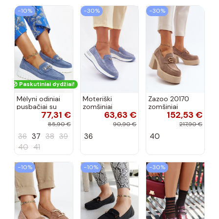
−10%
−30%
−30%
Paskutiniai dydžiai!
Mėlyni odiniai
Moteriški
Zazoo 20170
pusbačiai su
zomšiniai
zomšiniai
77,31 €
63,63 €
152,53 €
dekoratyvine
mokasinai
bateliai su
sagtimi Taija
Demela mėlynos
kulniukais smėlio
85,90 €
90,90 €
217,90 €
spalvos
spalvos
36
37
38
39
36
40
40
41
−10%
−10%
−30%