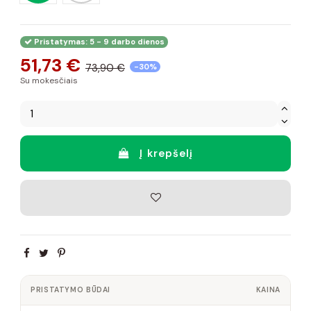
Pristatymas: 5 - 9 darbo dienos
51,73 €
73,90 €
-30%
Su mokesčiais
Į krepšelį
PRISTATYMO BŪDAI
KAINA