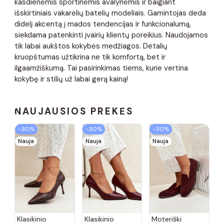
kasdienėmis sportinėmis avalynėmis ir baigiant
išskirtiniais vakarėlių batelių modeliais. Gamintojas deda
didelį akcentą į mados tendencijas ir funkcionalumą,
siekdama patenkinti įvairių klientų poreikius. Naudojamos
tik labai aukštos kokybės medžiagos. Detalių
kruopštumas užtikrina ne tik komfortą, bet ir
ilgaamžiškumą. Tai pasirinkimas tiems, kurie vertina
kokybę ir stilių už labai gerą kainą!
NAUJAUSIOS PREKĖS
−30%
−30%
−30%
Nauja
Nauja
Nauja
Klasikinio
Klasikinio
Moteriški