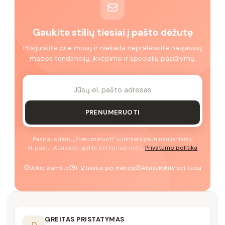
Gaukite stilių tiesiai į pašto dėžutę
Prisijunkite prie mūsų ir niekada nepraleiskite naujausių
mados tendencijų, įkvėpimo ir specialių pasiūlymų.
PRENUMERUOTI
Paspausdami „Prenumeruoti" sutinkate gauti naujienlaiškį
el. paštu. Atsisakyti galite bet kuriuo metu.
Privatumo politika
Jokio šlamšto
1–2 laiškai per mėnesį
Atsisakykite bet kada
GREITAS PRISTATYMAS