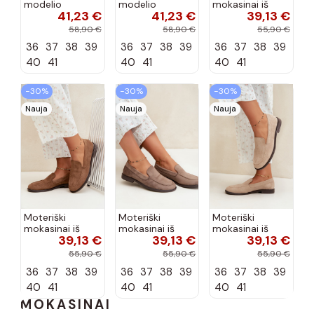
modelio
modelio
mokasinai iš
41,23 €
41,23 €
39,13 €
aukštakulniai
aukštakulniai
dirbtinės
bateliai iš
bateliai iš
zomšos, bordo
58,90 €
58,90 €
55,90 €
dirbtinės odos,
dirbtinės odos,
spalvos Laisie
36
37
38
39
36
37
38
39
36
37
38
39
šokolado
bordo spalvos
spalvos Nesha
Nesha
40
41
40
41
40
41
−30%
−30%
−30%
Nauja
Nauja
Nauja
Moteriški
Moteriški
Moteriški
mokasinai iš
mokasinai iš
mokasinai iš
39,13 €
39,13 €
39,13 €
dirbtinės
dirbtinės
dirbtinės
zomšos, rudos
zomšos, molio
zomšos, smėlio
55,90 €
55,90 €
55,90 €
spalvos Laisie
spalvos Laisie
spalvos Laisie
36
37
38
39
36
37
38
39
36
37
38
39
40
41
40
41
40
41
MOKASINAI