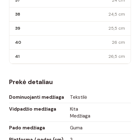
37
24 cm
38
24,5 cm
39
25,5 cm
40
26 cm
41
26,5 cm
Prekė detaliau
Dominuojanti medžiaga
Tekstilė
Vidpadžio medžiaga
Kita
Medžiaga
Pado medžiaga
Guma
Platforma / padas (cm)
3