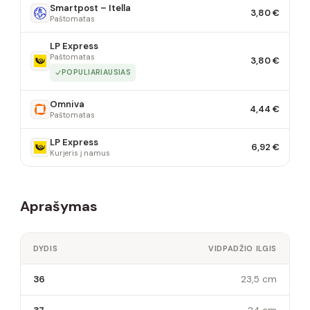
Smartpost – Itella
3,80 €
Paštomatas
LP Express
Paštomatas
3,80 €
POPULIARIAUSIAS
Omniva
4,44 €
Paštomatas
LP Express
6,92 €
Kurjeris į namus
Aprašymas
DYDIS
VIDPADŽIO ILGIS
36
23,5 cm