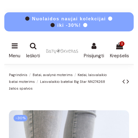
⚫
Nuolaidos naujai kolekcijai ⚫
⚫
iki -30%! ⚫
0
Menu
Ieškoti
Prisijungti
Krepšelis
Pagrindinis
Batai, avalynė moterims
Kedai, laisvalaikio
batai moterims
Laisvalaikio bateliai Big Star NN274268
žalios spalvos
−30%