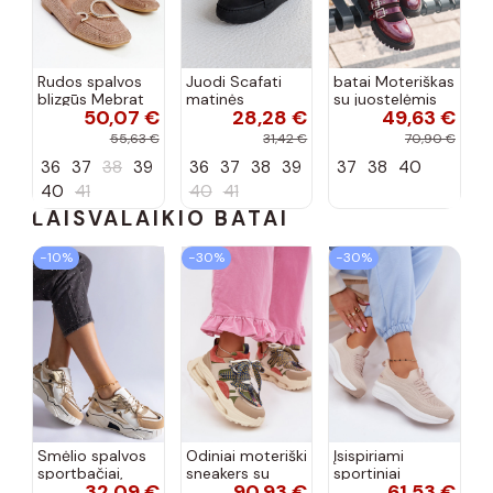
Rudos spalvos
Juodi Scafati
batai Moteriškas
blizgūs Mebrat
matinės
su juostelėmis
50,07 €
28,28 €
49,63 €
bateliai
apdailos bateliai
su lako efektu
bordo spalvos
55,63 €
31,42 €
70,90 €
Terione
36
37
38
39
36
37
38
39
37
38
40
40
41
40
41
LAISVALAIKIO BATAI
−10%
−30%
−30%
Smėlio spalvos
Odiniai moteriški
Įsispiriami
sportbačiai,
sneakers su
sportiniai
32,09 €
90,93 €
61,53 €
dekoruoti Valdez
platforma D&A
bateliai Kobbo