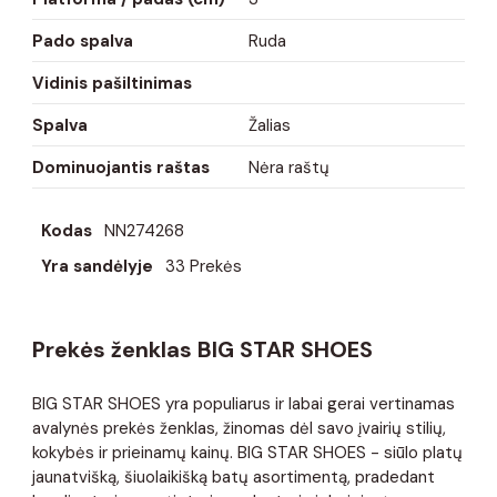
Pado spalva
Ruda
Vidinis pašiltinimas
Spalva
Žalias
Dominuojantis raštas
Nėra raštų
Kodas
NN274268
Yra sandėlyje
33 Prekės
Prekės ženklas BIG STAR SHOES
BIG STAR SHOES yra populiarus ir labai gerai vertinamas
avalynės prekės ženklas, žinomas dėl savo įvairių stilių,
kokybės ir prieinamų kainų. BIG STAR SHOES - siūlo platų
jaunatvišką, šiuolaikišką batų asortimentą, pradedant