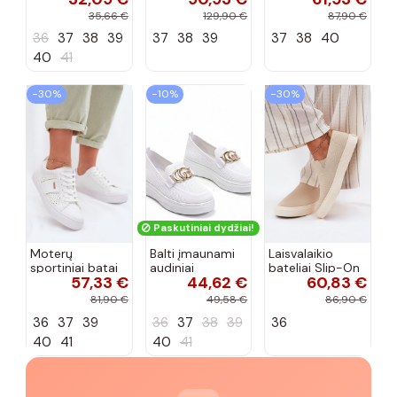
cirkonio virvele
CR61-3133
102425 smėlio
35,66 €
129,90 €
87,90 €
smėlio spalvos
spalvos
36
37
38
39
37
38
39
37
38
40
40
41
−30%
−10%
−30%
Paskutiniai dydžiai!
Moterų
Balti įmaunami
Laisvalaikio
sportiniai batai
audiniai
bateliai Slip-On
57,33 €
44,62 €
60,83 €
su ažūro
sportbačiai su
Big Star
elementais Big
sagtele
RR274721 smėlio
81,90 €
49,58 €
86,90 €
Star TT274291
Catherine
spalvos
36
37
39
36
37
38
39
36
baltos spalvos
40
41
40
41