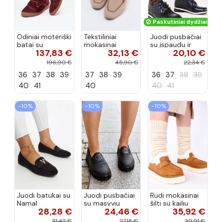
Paskutiniai dydžiai!
Odiniai moteriški
Tekstiliniai
Juodi pusbačiai
batai su
mokasinai
su įspaudu ir
137,83 €
32,13 €
20,10 €
siūlėmis, pilies
smėlio spalvos
kvadratiniu
tipo, Artiker
Selisa
priekiu Kerawa
196,90 €
45,90 €
22,34 €
57C2116, bordo
36
37
38
39
37
38
39
36
37
38
39
spalvos
40
41
40
40
41
−10%
−10%
−10%
Juodi batukai su
Juodi pusbačiai
Rudi mokasinai
Namal
su masyviu
šilti su kailiu
28,28 €
24,46 €
35,92 €
dekoracija
padu Teska
Loafy
31,42 €
27,18 €
39,91 €