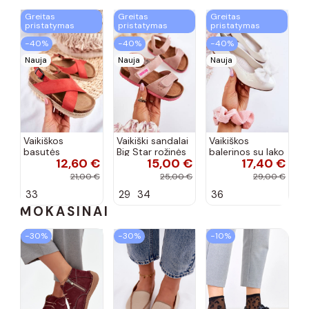
Greitas
Greitas
Greitas
pristatymas
pristatymas
pristatymas
−40%
−40%
−40%
Nauja
Nauja
Nauja
Vaikiškos
Vaikiški sandalai
Vaikiškos
basutės
Big Star rožinės
balerinos su lako
12,60 €
15,00 €
17,40 €
koralinės
spalvos
efektu ir
spalvos
kaspinais baltos
21,00 €
25,00 €
29,00 €
spalvos Zolly
33
29
34
36
MOKASINAI
−30%
−30%
−10%