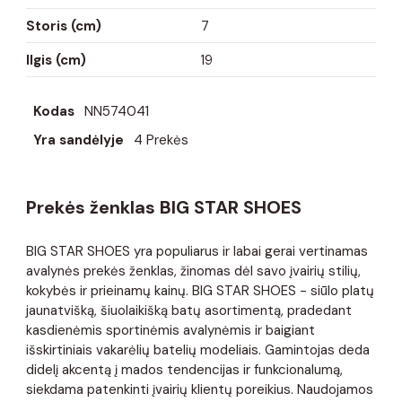
Storis (cm)
7
Ilgis (cm)
19
Kodas
NN574041
Yra sandėlyje
4 Prekės
Prekės ženklas BIG STAR SHOES
BIG STAR SHOES yra populiarus ir labai gerai vertinamas
avalynės prekės ženklas, žinomas dėl savo įvairių stilių,
kokybės ir prieinamų kainų. BIG STAR SHOES - siūlo platų
jaunatvišką, šiuolaikišką batų asortimentą, pradedant
kasdienėmis sportinėmis avalynėmis ir baigiant
išskirtiniais vakarėlių batelių modeliais. Gamintojas deda
didelį akcentą į mados tendencijas ir funkcionalumą,
siekdama patenkinti įvairių klientų poreikius. Naudojamos