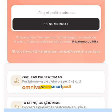
PRENUMERUOTI
Paspausdami „Prenumeruoti" sutinkate gauti naujienlaiškį
el. paštu. Atsisakyti galite bet kuriuo metu.
Privatumo politika
Jokio šlamšto
1–2 laiškai per mėnesį
Atsisakykite bet kada
GREITAS PRISTATYMAS
Pristatome visoje Lietuvoje per 3–9 d. d.
14 DIENŲ GRĄŽINIMAS
Paprastas grąžinimas paštomatais su pinigų
grąžinimo garantija