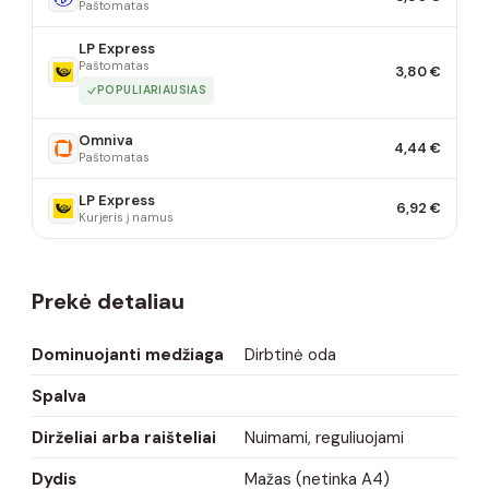
Paštomatas
LP Express
Paštomatas
3,80 €
POPULIARIAUSIAS
Omniva
4,44 €
Paštomatas
LP Express
6,92 €
Kurjeris į namus
Prekė detaliau
Dominuojanti medžiaga
Dirbtinė oda
Spalva
Dirželiai arba raišteliai
Nuimami, reguliuojami
Dydis
Mažas (netinka A4)