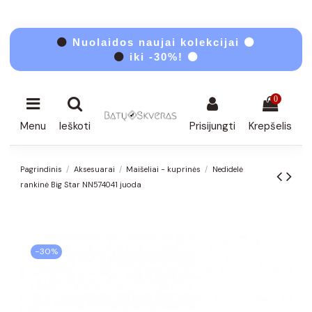
⚫
Nuolaidos naujai kolekcijai ⚫
⚫
iki -30%! ⚫
0
Menu
Ieškoti
Prisijungti
Krepšelis
Pagrindinis
Aksesuarai
Maišeliai - kuprinės
Nedidelė
rankinė Big Star NN574041 juoda
−30%