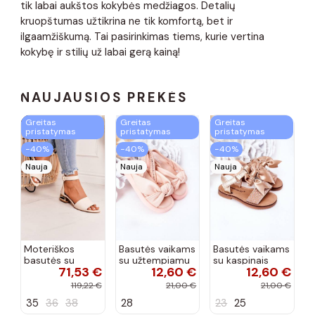
tik labai aukštos kokybės medžiagos. Detalių
kruopštumas užtikrina ne tik komfortą, bet ir
ilgaamžiškumą. Tai pasirinkimas tiems, kurie vertina
kokybę ir stilių už labai gerą kainą!
NAUJAUSIOS PREKĖS
Greitas
Greitas
Greitas
pristatymas
pristatymas
pristatymas
−40%
−40%
−40%
Nauja
Nauja
Nauja
Moteriškos
Basutės vaikams
Basutės vaikams
basutės su
su užtempiamu
su kaspinais
71,53 €
12,60 €
12,60 €
aukso spalvos
užsegimu
aukso spalvos
kulniukais Laura
rožinės spalvos
119,22 €
21,00 €
21,00 €
Messi smėlio
35
36
38
28
23
25
spalvos