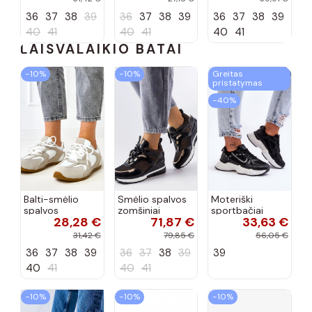
36
37
38
39
36
37
38
39
36
37
38
39
40
41
40
41
40
41
LAISVALAIKIO BATAI
−10%
−10%
Greitas
pristatymas
−40%
Balti-smėlio
Smėlio spalvos
Moteriški
spalvos
zomšiniai
sportbačiai
28,28 €
71,87 €
33,63 €
sportiniai
sportiniai
juodos spalvos
bateliai su
bateliai, „Karino"
Feluci
31,42 €
79,85 €
56,05 €
dvigubu raišteliu
36
37
38
39
36
37
38
39
39
Casey
40
41
40
41
−10%
−10%
−10%