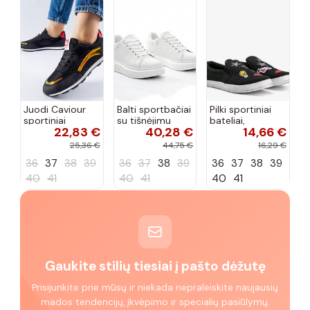
Juodi Caviour
Balti sportbačiai
Pilki sportiniai
sportiniai
su tišnėjimu
bateliai,
22,83 €
40,28 €
14,66 €
sportbačiai
Peyton
„Justice"
25,36 €
44,75 €
16,29 €
36
37
38
39
36
37
38
39
36
37
38
39
40
41
40
41
40
41
Gaukite stilių tiesiai į pašto dėžutę
Prisijunkite prie mūsų ir niekada nepraleiskite naujausių
mados tendencijų, įkvėpimo ir specialių pasiūlymų.