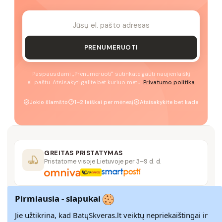
PRENUMERUOTI
Paspausdami „Prenumeruoti" sutinkate gauti naujienlaiškį
el. paštu. Atsisakyti galite bet kuriuo metu.
Privatumo politika
Jokio šlamšto
1–2 laiškai per mėnesį
Atsisakykite bet kada
GREITAS PRISTATYMAS
Pristatome visoje Lietuvoje per 3–9 d. d.
Pirmiausia - slapukai
14 DIENŲ GRĄŽINIMAS
Paprastas grąžinimas paštomatais su pinigų
Jie užtikrina, kad BatųSkveras.lt veiktų nepriekaištingai ir
grąžinimo garantija