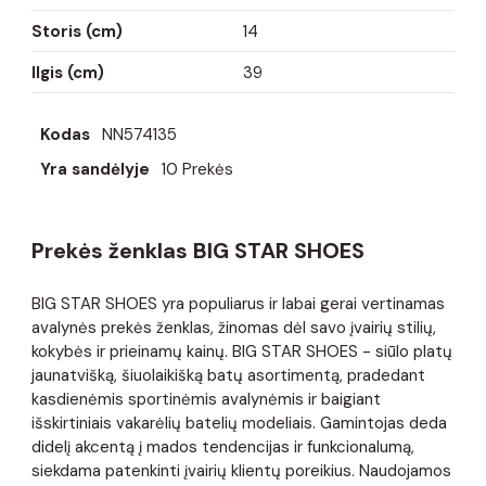
Storis (cm)
14
Ilgis (cm)
39
Kodas
NN574135
Yra sandėlyje
10 Prekės
Prekės ženklas BIG STAR SHOES
BIG STAR SHOES yra populiarus ir labai gerai vertinamas
avalynės prekės ženklas, žinomas dėl savo įvairių stilių,
kokybės ir prieinamų kainų. BIG STAR SHOES - siūlo platų
jaunatvišką, šiuolaikišką batų asortimentą, pradedant
kasdienėmis sportinėmis avalynėmis ir baigiant
išskirtiniais vakarėlių batelių modeliais. Gamintojas deda
didelį akcentą į mados tendencijas ir funkcionalumą,
siekdama patenkinti įvairių klientų poreikius. Naudojamos