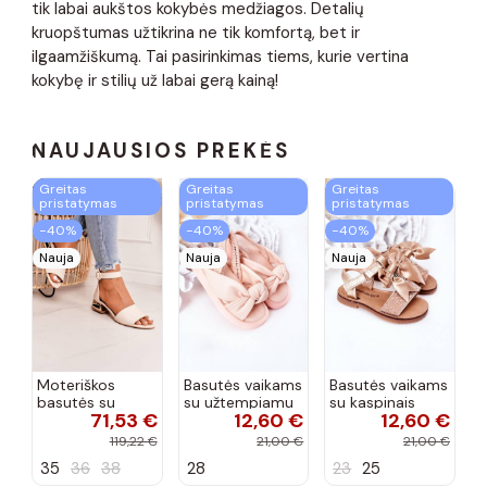
tik labai aukštos kokybės medžiagos. Detalių
kruopštumas užtikrina ne tik komfortą, bet ir
ilgaamžiškumą. Tai pasirinkimas tiems, kurie vertina
kokybę ir stilių už labai gerą kainą!
NAUJAUSIOS PREKĖS
Greitas
Greitas
Greitas
pristatymas
pristatymas
pristatymas
−40%
−40%
−40%
Nauja
Nauja
Nauja
Moteriškos
Basutės vaikams
Basutės vaikams
basutės su
su užtempiamu
su kaspinais
71,53 €
12,60 €
12,60 €
aukso spalvos
užsegimu
aukso spalvos
kulniukais Laura
rožinės spalvos
119,22 €
21,00 €
21,00 €
Messi smėlio
35
36
38
28
23
25
spalvos