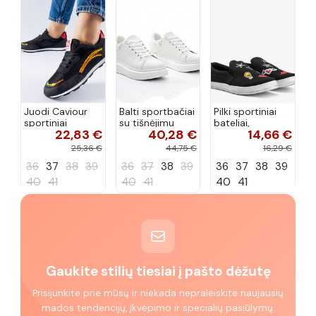
Juodi Caviour
Balti sportbačiai
Pilki sportiniai
sportiniai
su tišnėjimu
bateliai,
22,83 €
40,28 €
14,66 €
sportbačiai
Peyton
„Justice"
25,36 €
44,75 €
16,29 €
36
37
38
39
36
37
38
39
36
37
38
39
40
41
40
41
40
41
Gaukite stilių tiesiai į pašto dėžutę
Prisijunkite prie mūsų ir niekada nepraleiskite naujausių
mados tendencijų, įkvėpimo ir specialių pasiūlymų.