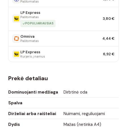
Paštomatas
LP Express
Paštomatas
3,80 €
POPULIARIAUSIAS
Omniva
4,44 €
Paštomatas
LP Express
6,92 €
Kurjeris į namus
Prekė detaliau
Dominuojanti medžiaga
Dirbtinė oda
Spalva
Dirželiai arba raišteliai
Nuimami, reguliuojami
Dydis
Mažas (netinka A4)