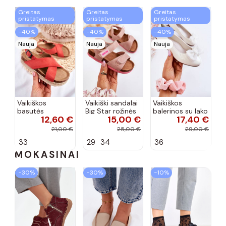
Greitas
Greitas
Greitas
pristatymas
pristatymas
pristatymas
−40%
−40%
−40%
Nauja
Nauja
Nauja
Vaikiškos
Vaikiški sandalai
Vaikiškos
basutės
Big Star rožinės
balerinos su lako
12,60 €
15,00 €
17,40 €
koralinės
spalvos
efektu ir
spalvos
kaspinais baltos
21,00 €
25,00 €
29,00 €
spalvos Zolly
33
29
34
36
MOKASINAI
−30%
−30%
−10%