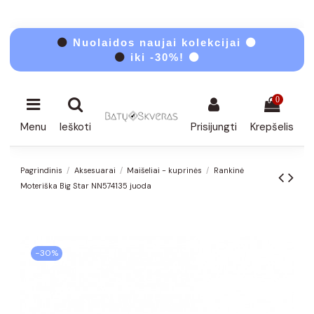
⚫
Nuolaidos naujai kolekcijai ⚫
⚫
iki -30%! ⚫
0
Menu
Ieškoti
Prisijungti
Krepšelis
Pagrindinis
Aksesuarai
Maišeliai - kuprinės
Rankinė
Moteriška Big Star NN574135 juoda
−30%