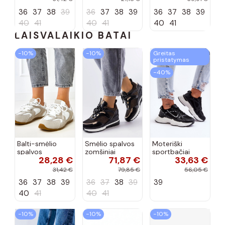
36
37
38
39
36
37
38
39
36
37
38
39
40
41
40
41
40
41
LAISVALAIKIO BATAI
−10%
−10%
Greitas
pristatymas
−40%
Balti-smėlio
Smėlio spalvos
Moteriški
spalvos
zomšiniai
sportbačiai
28,28 €
71,87 €
33,63 €
sportiniai
sportiniai
juodos spalvos
bateliai su
bateliai, „Karino"
Feluci
31,42 €
79,85 €
56,05 €
dvigubu raišteliu
36
37
38
39
36
37
38
39
39
Casey
40
41
40
41
−10%
−10%
−10%