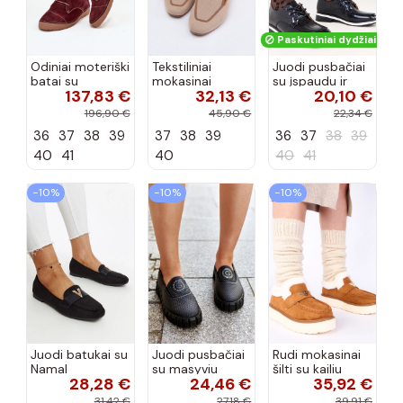
Paskutiniai dydžiai!
Odiniai moteriški
Tekstiliniai
Juodi pusbačiai
batai su
mokasinai
su įspaudu ir
137,83 €
32,13 €
20,10 €
siūlėmis, pilies
smėlio spalvos
kvadratiniu
tipo, Artiker
Selisa
priekiu Kerawa
196,90 €
45,90 €
22,34 €
57C2116, bordo
36
37
38
39
37
38
39
36
37
38
39
spalvos
40
41
40
40
41
−10%
−10%
−10%
Juodi batukai su
Juodi pusbačiai
Rudi mokasinai
Namal
su masyviu
šilti su kailiu
28,28 €
24,46 €
35,92 €
dekoracija
padu Teska
Loafy
31,42 €
27,18 €
39,91 €