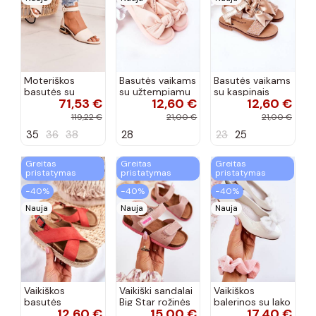
Moteriškos
Basutės vaikams
Basutės vaikams
basutės su
su užtempiamu
su kaspinais
71,53 €
12,60 €
12,60 €
aukso spalvos
užsegimu
aukso spalvos
kulniukais Laura
rožinės spalvos
119,22 €
21,00 €
21,00 €
Messi smėlio
35
36
38
28
23
25
spalvos
Greitas
Greitas
Greitas
pristatymas
pristatymas
pristatymas
−40%
−40%
−40%
Nauja
Nauja
Nauja
Vaikiškos
Vaikiški sandalai
Vaikiškos
basutės
Big Star rožinės
balerinos su lako
12,60 €
15,00 €
17,40 €
koralinės
spalvos
efektu ir