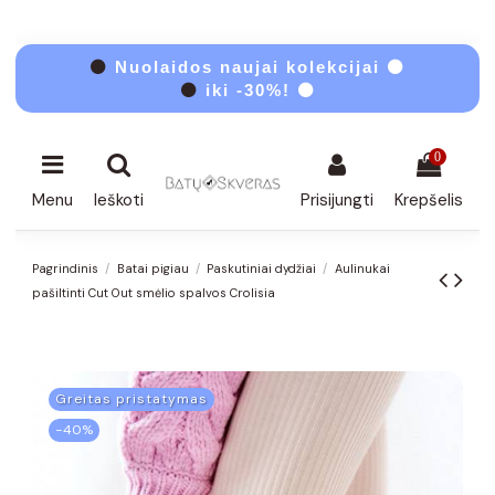
⚫
Nuolaidos naujai kolekcijai ⚫
⚫
iki -30%! ⚫
0
Menu
Ieškoti
Prisijungti
Krepšelis
Pagrindinis
Batai pigiau
Paskutiniai dydžiai
Aulinukai
pašiltinti Cut Out smėlio spalvos Crolisia
Greitas pristatymas
−40%