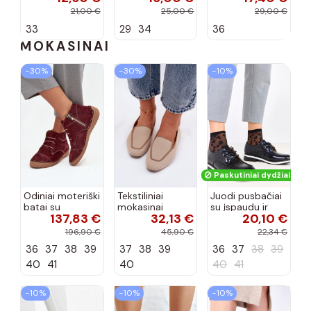
spalvos
kaspinais baltos
21,00 €
25,00 €
29,00 €
spalvos Zolly
33
29
34
36
MOKASINAI
−30%
−30%
−10%
Paskutiniai dydžiai!
Odiniai moteriški
Tekstiliniai
Juodi pusbačiai
batai su
mokasinai
su įspaudu ir
137,83 €
32,13 €
20,10 €
siūlėmis, pilies
smėlio spalvos
kvadratiniu
tipo, Artiker
Selisa
priekiu Kerawa
196,90 €
45,90 €
22,34 €
57C2116, bordo
36
37
38
39
37
38
39
36
37
38
39
spalvos
40
41
40
40
41
−10%
−10%
−10%