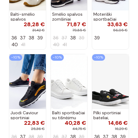
Balti-smėlio
Smėlio spalvos
Moteriški
spalvos
zomšiniai
sportbačiai
28,28 €
71,87 €
33,63 €
sportiniai
sportiniai
juodos spalvos
bateliai su
bateliai, „Karino"
Feluci
31,42 €
79,85 €
56,05 €
dvigubu raišteliu
36
37
38
39
36
37
38
39
39
Casey
40
41
40
41
−10%
−10%
−10%
Juodi Caviour
Balti sportbačiai
Pilki sportiniai
sportiniai
su tišnėjimu
bateliai,
22,83 €
40,28 €
14,66 €
sportbačiai
Peyton
„Justice"
25,36 €
44,75 €
16,29 €
36
37
38
39
36
37
38
39
36
37
38
39