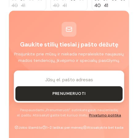
40
41
40
41
40
41
Gaukite stilių tiesiai į pašto dėžutę
Prisijunkite prie mūsų ir niekada nepraleiskite naujausių
mados tendencijų, įkvėpimo ir specialių pasiūlymų.
PRENUMERUOTI
Paspausdami „Prenumeruoti" sutinkate gauti naujienlaiškį
el. paštu. Atsisakyti galite bet kuriuo metu.
Privatumo politika
Jokio šlamšto
1–2 laiškai per mėnesį
Atsisakykite bet kada