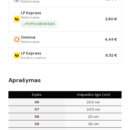
Paštomatas
LP Express
Paštomatas
3,80 €
POPULIARIAUSIAS
Omniva
4,44 €
Paštomatas
LP Express
6,92 €
Kurjeris į namus
Aprašymas
Dydis
Vidpadžio ilgis (cm)
36
23,5 cm
37
24,5 cm
38
25 cm
39
26 cm