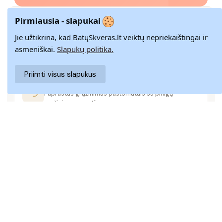
Pirmiausia - slapukai
GREITAS PRISTATYMAS
Jie užtikrina, kad BatųSkveras.lt veiktų nepriekaištingai ir
Pristatome visoje Lietuvoje per 3–9 d. d.
asmeniškai.
Slapukų politika.
Priimti visus slapukus
14 DIENŲ GRĄŽINIMAS
Paprastas grąžinimas paštomatais su pinigų
grąžinimo garantija
SAUGUS MOKĖJIMAS
SSL šifravimas užtikrina aukščiausią jūsų duomenų
saugumo lygį
KLIENTŲ APTARNAVIMAS
Rašykite mums
info@batuskveras.lt