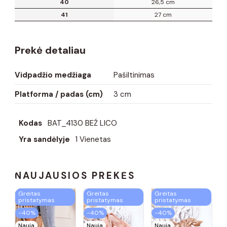
40
26,5 cm
41
27 cm
Prekė detaliau
Vidpadžio medžiaga
Pašiltinimas
Platforma / padas (cm)
3 cm
Kodas
BAT_4130 BEŹ LICO
Yra sandėlyje
1 Vienetas
NAUJAUSIOS PREKĖS
Greitas
Greitas
Greitas
pristatymas
pristatymas
pristatymas
−40%
−40%
−40%
Nauja
Nauja
Nauja