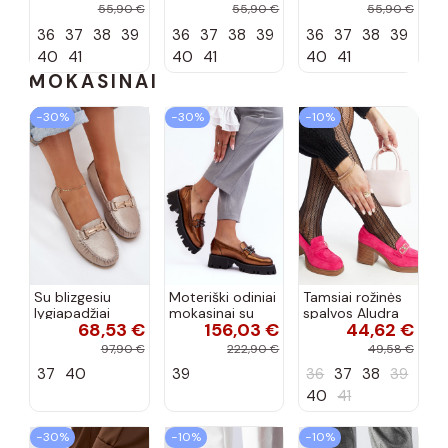
zomšos, rudos
zomšos, molio
zomšos, smėlio
55,90 €
55,90 €
55,90 €
spalvos Laisie
spalvos Laisie
spalvos Laisie
36
37
38
39
36
37
38
39
36
37
38
39
40
41
40
41
40
41
MOKASINAI
−30%
−30%
−10%
Su blizgesiu
Moteriški odiniai
Tamsiai rožinės
lygiapadžiai
mokasinai su
spalvos Aludra
68,53 €
156,03 €
44,62 €
mokasinai
ornamentais
blokiniai kulnų
pagaminti iš
Laura Messi
siurbliai
97,90 €
222,90 €
49,58 €
natūralios odos
2699 aukso
37
40
39
36
37
38
39
LR51-546 aukso
spalvos
spalvos
40
41
−30%
−10%
−10%