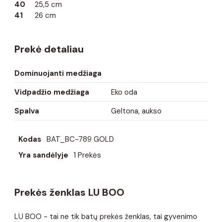
40
25,5 cm
41
26 cm
Prekė detaliau
Dominuojanti medžiaga
Vidpadžio medžiaga
Eko oda
Spalva
Geltona, aukso
Kodas
BAT_BC-789 GOLD
Yra sandėlyje
1 Prekės
Prekės ženklas LU BOO
LU BOO - tai ne tik batų prekės ženklas, tai gyvenimo