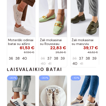
Moteriški odiniai
Žali mokasinai
Žali mokasinai
batai su ažūro
su Rousseau
su masyviu
61,53 €
22,83 €
39,17 €
elementais
sagtimi
Eligio padu
S.Barski LR61-
87,90 €
25,36 €
43,52 €
7083 smėlio
36
38
40
36
37
38
39
36
37
38
39
spalvos
40
41
40
41
LAISVALAIKIO BATAI
−30%
−30%
−10%