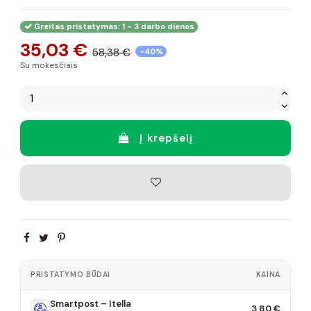
Greitas pristatymas: 1 - 3 darbo dienos
35,03 €
58,38 €
-40%
Su mokesčiais
Į krepšelį
PRISTATYMO BŪDAI
KAINA
Smartpost – Itella
3,80 €