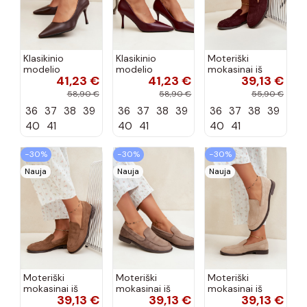
Klasikinio
Klasikinio
Moteriški
modelio
modelio
mokasinai iš
41,23 €
41,23 €
39,13 €
aukštakulniai
aukštakulniai
dirbtinės
bateliai iš
bateliai iš
zomšos, bordo
58,90 €
58,90 €
55,90 €
dirbtinės odos,
dirbtinės odos,
spalvos Laisie
36
37
38
39
36
37
38
39
36
37
38
39
šokolado
bordo spalvos
spalvos Nesha
Nesha
40
41
40
41
40
41
−30%
−30%
−30%
Nauja
Nauja
Nauja
Moteriški
Moteriški
Moteriški
mokasinai iš
mokasinai iš
mokasinai iš
39,13 €
39,13 €
39,13 €
dirbtinės
dirbtinės
dirbtinės