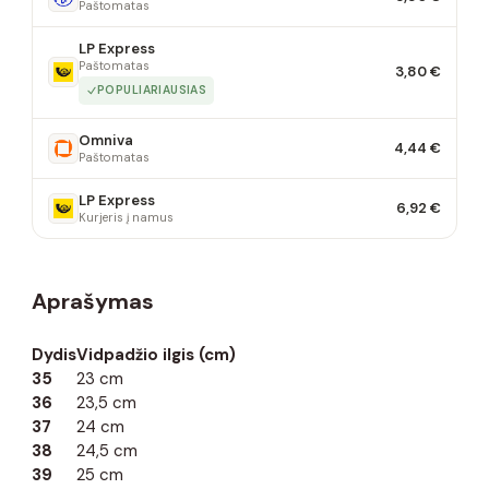
Paštomatas
LP Express
Paštomatas
3,80 €
POPULIARIAUSIAS
Omniva
4,44 €
Paštomatas
LP Express
6,92 €
Kurjeris į namus
Aprašymas
Dydis
Vidpadžio ilgis (cm)
35
23 cm
36
23,5 cm
37
24 cm
38
24,5 cm
39
25 cm