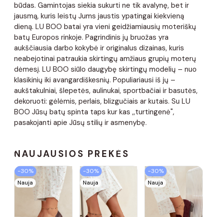
būdas. Gamintojas siekia sukurti ne tik avalynę, bet ir
jausmą, kuris leistų Jums jaustis ypatingai kiekvieną
dieną. LU BOO batai yra vieni geidžiamiausių moteriškų
batų Europos rinkoje. Pagrindinis jų bruožas yra
aukščiausia darbo kokybė ir originalus dizainas, kuris
neabejotinai patraukia skirtingų amžiaus grupių moterų
dėmesį. LU BOO siūlo daugybę skirtingų modelių – nuo ​​
klasikinių iki avangardiškesnių. Populiariausi iš jų –
aukštakulniai, šlepetės, aulinukai, sportbačiai ir basutės,
dekoruoti: gėlėmis, perlais, blizgučiais ar kutais. Su LU
BOO Jūsų batų spinta taps kur kas ,,turtingenė",
pasakojanti apie Jūsų stilių ir asmenybę.
NAUJAUSIOS PREKĖS
−30%
−30%
−30%
Nauja
Nauja
Nauja