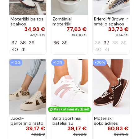
Moteriški baltos
Zomšiniai
Briercliff Brown ir
spalvos
moteriški
smėlio spalvos
34,93 €
77,63 €
33,73 €
sportbačiai su
sportbačiai
blizgantys
juostelėmis
Vinceza 86427
sportbačiai
49,90 €
110,90 €
37,47 €
Chrissy
pilkos spalvos
37
38
39
36
39
36
37
38
39
40
41
40
41
−10%
−10%
−30%
Paskutiniai dydžiai!
Juodi-
Balti sportiniai
Moteriški
panterinio rašto
bateliai su
šokoladinės
39,17 €
39,17 €
60,83 €
moteriški
platforma ir
spalvos
sportiniai
žėrinčiu akcentu
sneakeriai LOTTO
43,52 €
43,52 €
86,90 €
bateliai, „Toris"
Jeromi
2401850U