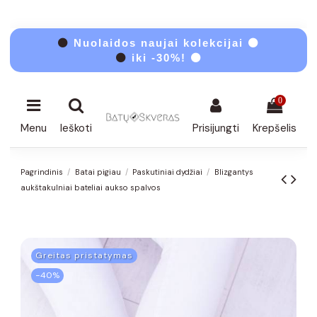
⚫
Nuolaidos naujai kolekcijai ⚫
⚫
iki -30%! ⚫
0
Menu
Ieškoti
Prisijungti
Krepšelis
Pagrindinis
Batai pigiau
Paskutiniai dydžiai
Blizgantys
aukštakulniai bateliai aukso spalvos
Greitas pristatymas
−40%