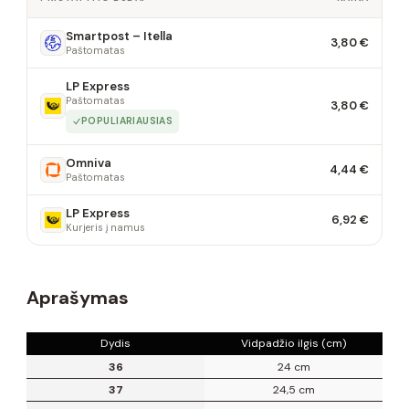
Smartpost – Itella
3,80 €
Paštomatas
LP Express
Paštomatas
3,80 €
POPULIARIAUSIAS
Omniva
4,44 €
Paštomatas
LP Express
6,92 €
Kurjeris į namus
Aprašymas
Dydis
Vidpadžio ilgis (cm)
36
24 cm
37
24,5 cm