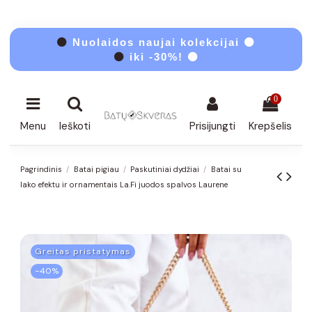
⚫
Nuolaidos naujai kolekcijai ⚫
⚫
iki -30%! ⚫
0
Menu
Ieškoti
Prisijungti
Krepšelis
Pagrindinis
Batai pigiau
Paskutiniai dydžiai
Batai su
lako efektu ir ornamentais La.Fi juodos spalvos Laurene
Greitas pristatymas
−40%