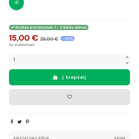
41
Greitas pristatymas: 1 - 3 darbo dienos
15,00 €
25,00 €
-40%
Su mokesčiais
Į krepšelį
PRISTATYMO BŪDAI
KAINA