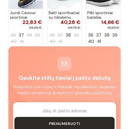
Juodi Caviour
Balti sportbačiai
Pilki sportiniai
sportiniai
su tišnėjimu
bateliai,
22,83 €
40,28 €
14,66 €
sportbačiai
Peyton
„Justice"
25,36 €
44,75 €
16,29 €
36
37
38
39
36
37
38
39
36
37
38
39
40
41
40
41
40
41
Gaukite stilių tiesiai į pašto dėžutę
Prisijunkite prie mūsų ir niekada nepraleiskite naujausių
mados tendencijų, įkvėpimo ir specialių pasiūlymų.
PRENUMERUOTI