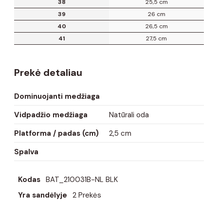
38
25,5 cm
39
26 cm
40
26,5 cm
41
27,5 cm
Prekė detaliau
Dominuojanti medžiaga
Vidpadžio medžiaga
Natūrali oda
Platforma / padas (cm)
2,5 cm
Spalva
Kodas
BAT_210031B-NL BLK
Yra sandėlyje
2 Prekės