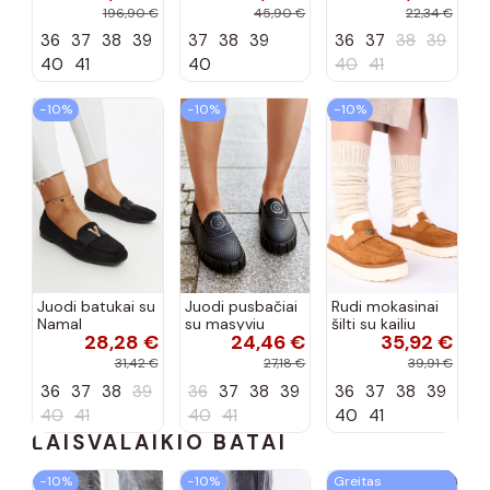
tipo, Artiker
Selisa
priekiu Kerawa
196,90 €
45,90 €
22,34 €
57C2116, bordo
36
37
38
39
37
38
39
36
37
38
39
spalvos
40
41
40
40
41
−10%
−10%
−10%
Juodi batukai su
Juodi pusbačiai
Rudi mokasinai
Namal
su masyviu
šilti su kailiu
28,28 €
24,46 €
35,92 €
dekoracija
padu Teska
Loafy
31,42 €
27,18 €
39,91 €
36
37
38
39
36
37
38
39
36
37
38
39
40
41
40
41
40
41
LAISVALAIKIO BATAI
−10%
−10%
Greitas