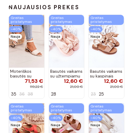
NAUJAUSIOS PREKĖS
Greitas
Greitas
Greitas
pristatymas
pristatymas
pristatymas
−40%
−40%
−40%
Nauja
Nauja
Nauja
Moteriškos
Basutės vaikams
Basutės vaikams
basutės su
su užtempiamu
su kaspinais
71,53 €
12,60 €
12,60 €
aukso spalvos
užsegimu
aukso spalvos
kulniukais Laura
rožinės spalvos
119,22 €
21,00 €
21,00 €
Messi smėlio
35
36
38
28
23
25
spalvos
Greitas
Greitas
Greitas
pristatymas
pristatymas
pristatymas
−40%
−40%
−40%
Nauja
Nauja
Nauja