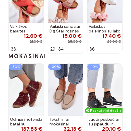
Vaikiškos
Vaikiški sandalai
Vaikiškos
basutės
Big Star rožinės
balerinos su lako
12,60 €
15,00 €
17,40 €
koralinės
spalvos
efektu ir
spalvos
kaspinais baltos
21,00 €
25,00 €
29,00 €
spalvos Zolly
33
29
34
36
MOKASINAI
−30%
−30%
−10%
Paskutiniai dydžiai!
Odiniai moteriški
Tekstiliniai
Juodi pusbačiai
batai su
mokasinai
su įspaudu ir
137,83 €
32,13 €
20,10 €
siūlėmis, pilies
smėlio spalvos
kvadratiniu