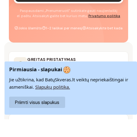
Paspausdami „Prenumeruoti" sutinkate gauti naujienlaiškį
el. paštu. Atsisakyti galite bet kuriuo metu.
Privatumo politika
Jokio šlamšto
1–2 laiškai per mėnesį
Atsisakykite bet kada
GREITAS PRISTATYMAS
Pristatome visoje Lietuvoje per 3–9 d. d.
Pirmiausia - slapukai
Jie užtikrina, kad BatųSkveras.lt veiktų nepriekaištingai ir
asmeniškai.
Slapukų politika.
14 DIENŲ GRĄŽINIMAS
Paprastas grąžinimas paštomatais su pinigų
Priimti visus slapukus
grąžinimo garantija
SAUGUS MOKĖJIMAS
SSL šifravimas užtikrina aukščiausią jūsų duomenų
saugumo lygį