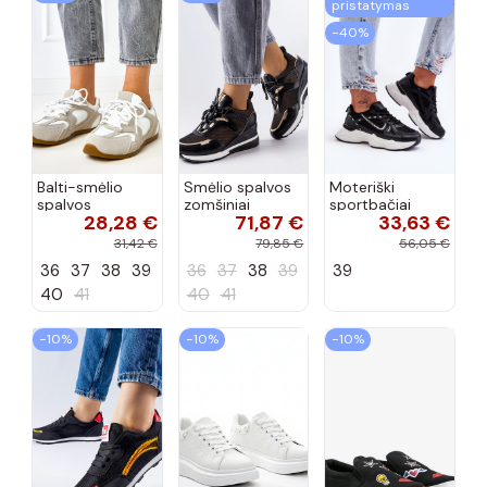
pristatymas
−40%
Balti-smėlio
Smėlio spalvos
Moteriški
spalvos
zomšiniai
sportbačiai
28,28 €
71,87 €
33,63 €
sportiniai
sportiniai
juodos spalvos
bateliai su
bateliai, „Karino"
Feluci
31,42 €
79,85 €
56,05 €
dvigubu raišteliu
36
37
38
39
36
37
38
39
39
Casey
40
41
40
41
−10%
−10%
−10%