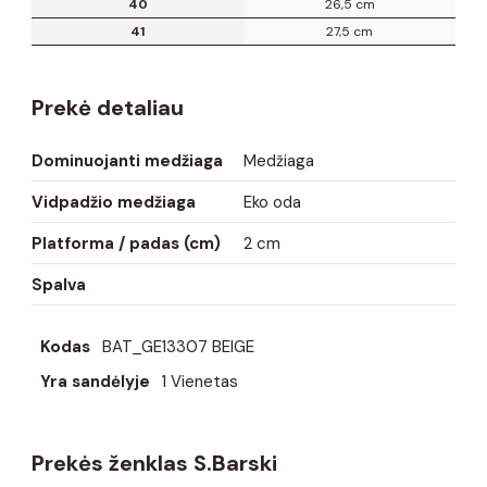
40
26,5 cm
41
27,5 cm
Prekė detaliau
Dominuojanti medžiaga
Medžiaga
Vidpadžio medžiaga
Eko oda
Platforma / padas (cm)
2 cm
Spalva
Kodas
BAT_GE13307 BEIGE
Yra sandėlyje
1 Vienetas
Prekės ženklas S.Barski