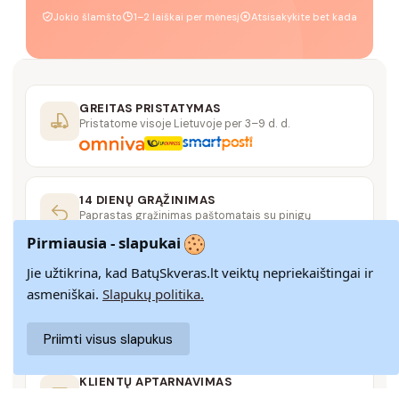
Jokio šlamšto
1–2 laiškai per mėnesį
Atsisakykite bet kada
GREITAS PRISTATYMAS
Pristatome visoje Lietuvoje per 3–9 d. d.
14 DIENŲ GRĄŽINIMAS
Paprastas grąžinimas paštomatais su pinigų
grąžinimo garantija
Pirmiausia - slapukai
Jie užtikrina, kad BatųSkveras.lt veiktų nepriekaištingai ir
SAUGUS MOKĖJIMAS
asmeniškai.
Slapukų politika.
SSL šifravimas užtikrina aukščiausią jūsų duomenų
saugumo lygį
Priimti visus slapukus
KLIENTŲ APTARNAVIMAS
Rašykite mums
info@batuskveras.lt