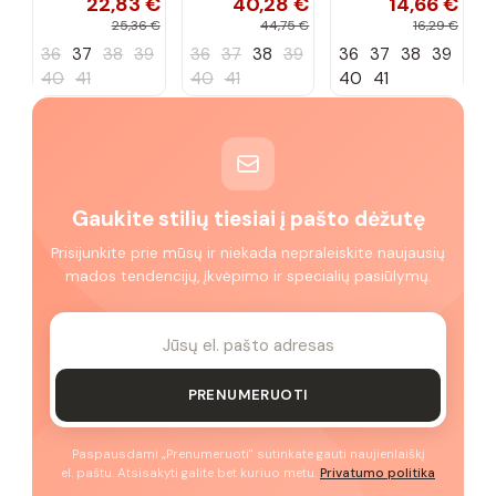
22,83 €
40,28 €
14,66 €
sportbačiai
Peyton
„Justice"
25,36 €
44,75 €
16,29 €
36
37
38
39
36
37
38
39
36
37
38
39
40
41
40
41
40
41
Gaukite stilių tiesiai į pašto dėžutę
Prisijunkite prie mūsų ir niekada nepraleiskite naujausių
mados tendencijų, įkvėpimo ir specialių pasiūlymų.
PRENUMERUOTI
Paspausdami „Prenumeruoti" sutinkate gauti naujienlaiškį
el. paštu. Atsisakyti galite bet kuriuo metu.
Privatumo politika