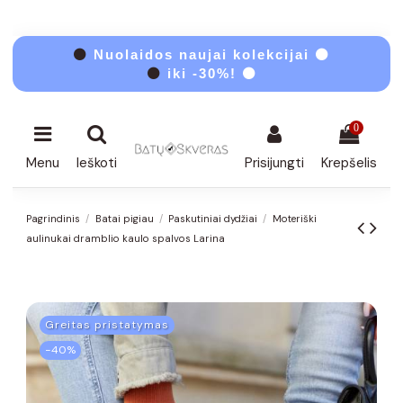
⚫
Nuolaidos naujai kolekcijai ⚫
⚫
iki -30%! ⚫
0
Menu
Ieškoti
Prisijungti
Krepšelis
Pagrindinis
Batai pigiau
Paskutiniai dydžiai
Moteriški
aulinukai dramblio kaulo spalvos Larina
Greitas pristatymas
−40%