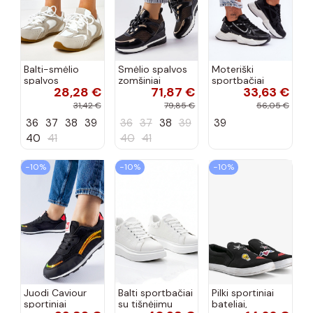
Balti-smėlio
Smėlio spalvos
Moteriški
spalvos
zomšiniai
sportbačiai
28,28 €
71,87 €
33,63 €
sportiniai
sportiniai
juodos spalvos
bateliai su
bateliai, „Karino"
Feluci
31,42 €
79,85 €
56,05 €
dvigubu raišteliu
36
37
38
39
36
37
38
39
39
Casey
40
41
40
41
−10%
−10%
−10%
Juodi Caviour
Balti sportbačiai
Pilki sportiniai
sportiniai
su tišnėjimu
bateliai,