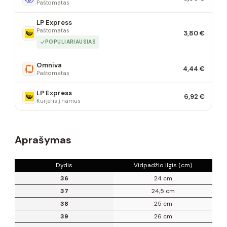
Paštomatas
LP Express
Paštomatas
3,80 €
POPULIARIAUSIAS
Omniva
4,44 €
Paštomatas
LP Express
6,92 €
Kurjeris į namus
Aprašymas
Dydis
Vidpadžio ilgis (cm)
36
24 cm
37
24,5 cm
38
25 cm
39
26 cm