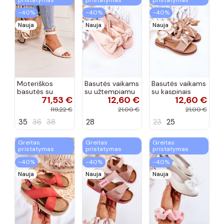
−40%
−40%
−40%
Nauja
Nauja
Nauja
Moteriškos
Basutės vaikams
Basutės vaikams
basutės su
su užtempiamu
su kaspinais
71,53 €
12,60 €
12,60 €
aukso spalvos
užsegimu
aukso spalvos
kulniukais Laura
rožinės spalvos
119,22 €
21,00 €
21,00 €
Messi smėlio
35
36
38
28
23
25
spalvos
Greitas
Greitas
Greitas
pristatymas
pristatymas
pristatymas
−40%
−40%
−40%
Nauja
Nauja
Nauja