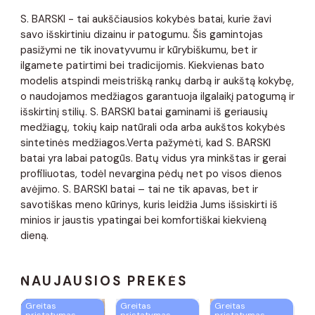
S. BARSKI - tai aukščiausios kokybės batai, kurie žavi
savo išskirtiniu dizainu ir patogumu. Šis gamintojas
pasižymi ne tik inovatyvumu ir kūrybiškumu, bet ir
ilgamete patirtimi bei tradicijomis. Kiekvienas bato
modelis atspindi meistrišką rankų darbą ir aukštą kokybę,
o naudojamos medžiagos garantuoja ilgalaikį patogumą ir
išskirtinį stilių. S. BARSKI batai gaminami iš geriausių
medžiagų, tokių kaip natūrali oda arba aukštos kokybės
sintetinės medžiagos.Verta pažymėti, kad S. BARSKI
batai yra labai patogūs. Batų vidus yra minkštas ir gerai
profiliuotas, todėl nevargina pėdų net po visos dienos
avėjimo. S. BARSKI batai – tai ne tik apavas, bet ir
savotiškas meno kūrinys, kuris leidžia Jums išsiskirti iš
minios ir jaustis ypatingai bei komfortiškai kiekvieną
dieną.
NAUJAUSIOS PREKĖS
Greitas
Greitas
Greitas
pristatymas
pristatymas
pristatymas