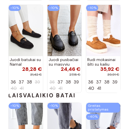
−10%
−10%
−10%
Juodi batukai su
Juodi pusbačiai
Rudi mokasinai
Namal
su masyviu
šilti su kailiu
28,28 €
24,46 €
35,92 €
dekoracija
padu Teska
Loafy
31,42 €
27,18 €
39,91 €
36
37
38
39
36
37
38
39
36
37
38
39
40
41
40
41
40
41
LAISVALAIKIO BATAI
−10%
−10%
Greitas
pristatymas
−40%