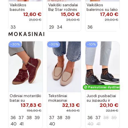
Vaikiškos
Vaikiški sandalai
Vaikiškos
basutės
Big Star rožinės
balerinos su lako
12,60 €
15,00 €
17,40 €
koralinės
spalvos
efektu ir
spalvos
kaspinais baltos
21,00 €
25,00 €
29,00 €
spalvos Zolly
33
29
34
36
MOKASINAI
−30%
−30%
−10%
Paskutiniai dydžiai!
Odiniai moteriški
Tekstiliniai
Juodi pusbačiai
batai su
mokasinai
su įspaudu ir
137,83 €
32,13 €
20,10 €
siūlėmis, pilies
smėlio spalvos
kvadratiniu
tipo, Artiker
Selisa
priekiu Kerawa
196,90 €
45,90 €
22,34 €
57C2116, bordo
36
37
38
39
37
38
39
36
37
38
39
spalvos
40
41
40
40
41