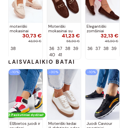
moteriški
Moteriški
Elegantiški
mokasinai
mokasinai su
zomšiniai
30,73 €
41,23 €
32,13 €
dirbtinės odos
sagtimis
mokasinai
su tviskančiomis
šokolado
šokolado
43,90 €
58,90 €
45,90 €
akutėmis smėlio
spalvos Belinae
spalvos Lenvie
38
36
37
38
39
36
37
38
39
spalvos INilamla
40
41
LAISVALAIKIO BATAI
−10%
−30%
−10%
Paskutiniai dydžiai!
Elžbietos juodi ir
Moteriški kedai
Juodi Caviour
raudoni
iš dirbtinės odos
sportiniai