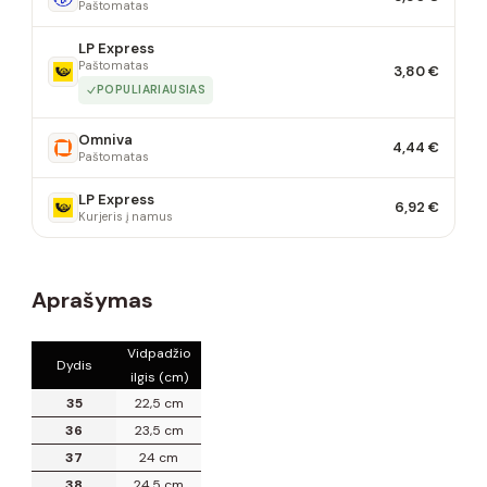
Paštomatas
LP Express
Paštomatas
3,80 €
POPULIARIAUSIAS
Omniva
4,44 €
Paštomatas
LP Express
6,92 €
Kurjeris į namus
Aprašymas
Vidpadžio
Dydis
ilgis (cm)
35
22,5 cm
36
23,5 cm
37
24 cm
38
24,5 cm