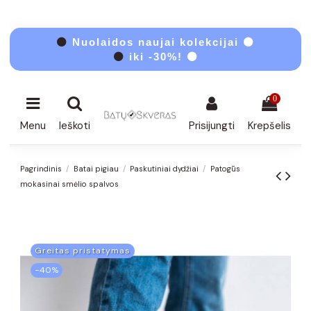
⚫
Nuolaidos naujai kolekcijai ⚫
⚫
iki -30%! ⚫
0
Menu
Ieškoti
Prisijungti
Krepšelis
Pagrindinis
Batai pigiau
Paskutiniai dydžiai
Patogūs
mokasinai smėlio spalvos
Greitas pristatymas
−40%