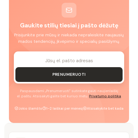
Gaukite stilių tiesiai į pašto dėžutę
Prisijunkite prie mūsų ir niekada nepraleiskite naujausių
mados tendencijų, įkvėpimo ir specialių pasiūlymų.
PRENUMERUOTI
Paspausdami „Prenumeruoti" sutinkate gauti naujienlaiškį
el. paštu. Atsisakyti galite bet kuriuo metu.
Privatumo politika
Jokio šlamšto
1–2 laiškai per mėnesį
Atsisakykite bet kada