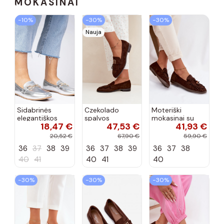
MOKASINAI
−10%
−30%
−30%
Nauja
Sidabrinės
Czekolado
Moteriški
elegantiškos
spalvos
mokasinai su
18,47 €
47,53 €
41,93 €
mokasinos su
moteriški
kutais,
cirkonių Banzao
mokasinai su
koralinės-
20,52 €
67,90 €
59,90 €
kutais ir
šokoladinės
36
37
38
39
36
37
38
39
36
37
38
auksinėmis
spalvos, Teressa
detalėmis Brenis
40
41
40
41
40
−30%
−30%
−30%