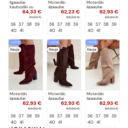
Ilgaauliai
Moteriški
Moteriški
kaubojiški su
ilgaauliai
ilgaauliai
64,33 €
62,23 €
62,93 €
kulniukais
kaubojiški su
įsispiriami su
šokolado
kulniukais
kulniukais iš
91,90 €
88,90 €
89,90 €
spalvos Hartley
šokolado
dirbtinės
36
37
38
39
36
37
38
39
36
37
38
39
spalvos Betina
zomšos juodos
spalvos Carmina
40
41
40
41
40
41
−30%
−30%
−30%
Nauja
Nauja
Nauja
Moteriški
Moteriški
Moteriški
ilgaauliai
ilgaauliai
ilgaauliai
62,93 €
62,93 €
62,93 €
įsispiriami su
įsispiriami su
įsispiriami su
kulniukais iš
kulniukais iš
kulniukais iš
89,90 €
89,90 €
89,90 €
dirbtinės
dirbtinės
dirbtinės
36
37
38
39
36
37
38
39
36
37
38
39
zomšos bordo
zomšos
zomšos smėlio
spalvos Carmina
šokolado
spalvos Carmina
40
41
40
41
40
41
spalvos...