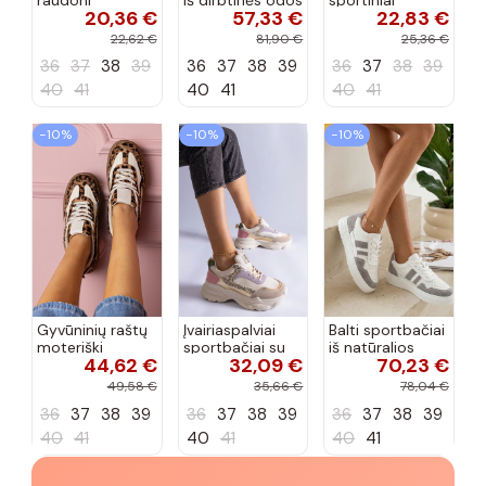
20,36 €
57,33 €
22,83 €
aukštakulniai
Big Star
sportbačiai
sportbačiai
TT274310 baltos
22,62 €
81,90 €
25,36 €
spalvos
36
37
38
39
36
37
38
39
36
37
38
39
40
41
40
41
40
41
−10%
−10%
−10%
Gyvūninių raštų
Įvairiaspalviai
Balti sportbačiai
moteriški
sportbačiai su
iš natūralios
44,62 €
32,09 €
70,23 €
sportbačiai ant
blizgučiais
odos Cambell
storos
Clorinda
49,58 €
35,66 €
78,04 €
platformos
36
37
38
39
36
37
38
39
36
37
38
39
Kamela
40
41
40
41
40
41