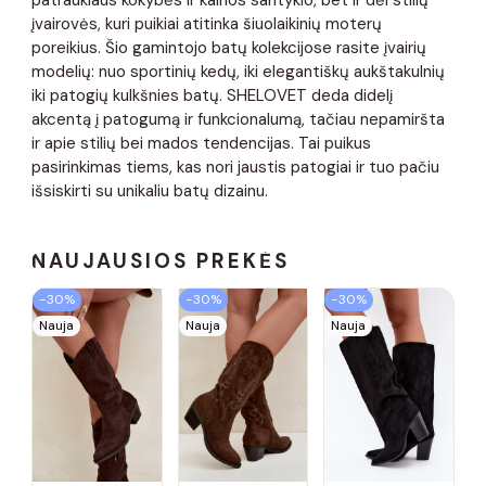
įvairovės, kuri puikiai atitinka šiuolaikinių moterų
poreikius. Šio gamintojo batų kolekcijose rasite įvairių
modelių: nuo ​​sportinių kedų, iki elegantiškų aukštakulnių
iki patogių kulkšnies batų. SHELOVET deda didelį
akcentą į patogumą ir funkcionalumą, tačiau nepamiršta
ir apie stilių bei mados tendencijas. Tai puikus
pasirinkimas tiems, kas nori jaustis patogiai ir tuo pačiu
išsiskirti su unikaliu batų dizainu.
NAUJAUSIOS PREKĖS
−30%
−30%
−30%
Nauja
Nauja
Nauja