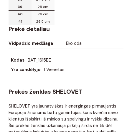
39
25 cm
40
26 cm
41
26,5 cm
Prekė detaliau
Vidpadžio medžiaga
Eko oda
Kodas
BAT_1615BE
Yra sandėlyje
1 Vienetas
Prekės ženklas SHELOVET
SHELOVET yra jaunatviškas ir energingas pirmaujantis
Europoje žinonumu batų gamintojas, kuris kviečia savo
klientus išsiskirti iš minios su spalvingu ir ryškiu dizainu.
Šis prekės ženklas užkariauja pirkėjų širdis ne tik dėl
patrauklaus kokybės ir kainos santykio, bet ir dėl stilių