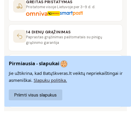
GREITAS PRISTATYMAS
Pristatome visoje Lietuvoje per 3–9 d. d.
14 DIENŲ GRĄŽINIMAS
Paprastas grąžinimas paštomatais su pinigų
grąžinimo garantija
SAUGUS MOKĖJIMAS
Pirmiausia - slapukai
SSL šifravimas užtikrina aukščiausią jūsų duomenų
saugumo lygį
Jie užtikrina, kad BatųSkveras.lt veiktų nepriekaištingai ir
asmeniškai.
Slapukų politika.
KLIENTŲ APTARNAVIMAS
Priimti visus slapukus
Rašykite mums
info@batuskveras.lt