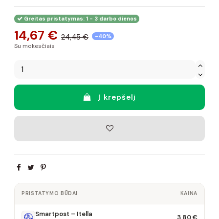
Greitas pristatymas: 1 - 3 darbo dienos
14,67 €
24,45 €
-40%
Su mokesčiais
Į krepšelį
PRISTATYMO BŪDAI
KAINA
Smartpost – Itella
3,80 €