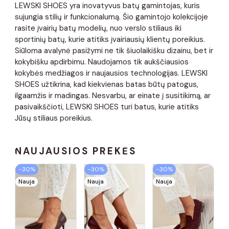
LEWSKI SHOES yra inovatyvus batų gamintojas, kuris
sujungia stilių ir funkcionalumą. Šio gamintojo kolekcijoje
rasite įvairių batų modelių, nuo verslo stiliaus iki
sportinių batų, kurie atitiks įvairiausių klientų poreikius.
Siūloma avalynė pasižymi ne tik šiuolaikišku dizainu, bet ir
kokybišku apdirbimu. Naudojamos tik aukščiausios
kokybės medžiagos ir naujausios technologijas. LEWSKI
SHOES užtikrina, kad kiekvienas batas būtų patogus,
ilgaamžis ir madingas. Nesvarbu, ar einate į susitikimą, ar
pasivaikščioti, LEWSKI SHOES turi batus, kurie atitiks
Jūsų stiliaus poreikius.
NAUJAUSIOS PREKĖS
−30%
−30%
−30%
Nauja
Nauja
Nauja