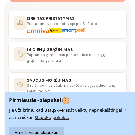
GREITAS PRISTATYMAS
Pristatome visoje Lietuvoje per 3–9 d. d.
14 DIENŲ GRĄŽINIMAS
Paprastas grąžinimas paštomatais su pinigų
grąžinimo garantija
SAUGUS MOKĖJIMAS
SSL šifravimas užtikrina aukščiausią jūsų duomenų
saugumo lygį
Pirmiausia - slapukai
Jie užtikrina, kad BatųSkveras.lt veiktų nepriekaištingai ir
KLIENTŲ APTARNAVIMAS
Rašykite mums
info@batuskveras.lt
asmeniškai.
Slapukų politika.
Priimti visus slapukus