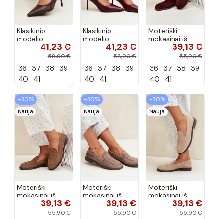
Klasikinio
Klasikinio
Moteriški
modelio
modelio
mokasinai iš
41,23 €
41,23 €
39,13 €
aukštakulniai
aukštakulniai
dirbtinės
bateliai iš
bateliai iš
zomšos, bordo
58,90 €
58,90 €
55,90 €
dirbtinės odos,
dirbtinės odos,
spalvos Laisie
36
37
38
39
36
37
38
39
36
37
38
39
šokolado
bordo spalvos
spalvos Nesha
Nesha
40
41
40
41
40
41
−30%
−30%
−30%
Nauja
Nauja
Nauja
Moteriški
Moteriški
Moteriški
mokasinai iš
mokasinai iš
mokasinai iš
39,13 €
39,13 €
39,13 €
dirbtinės
dirbtinės
dirbtinės
zomšos, rudos
zomšos, molio
zomšos, smėlio
55,90 €
55,90 €
55,90 €
spalvos Laisie
spalvos Laisie
spalvos Laisie