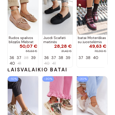
Rudos spalvos
Juodi Scafati
batai Moteriškas
blizgūs Mebrat
matinės
su juostelėmis
50,07 €
28,28 €
49,63 €
bateliai
apdailos bateliai
su lako efektu
bordo spalvos
55,63 €
31,42 €
70,90 €
Terione
36
37
38
39
36
37
38
39
37
38
40
40
41
40
41
LAISVALAIKIO BATAI
−10%
−30%
−30%