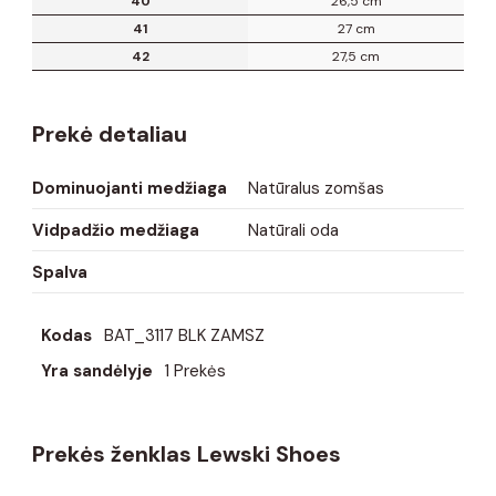
40
26,5 cm
41
27 cm
42
27,5 cm
Prekė detaliau
Dominuojanti medžiaga
Natūralus zomšas
Vidpadžio medžiaga
Natūrali oda
Spalva
Kodas
BAT_3117 BLK ZAMSZ
Yra sandėlyje
1 Prekės
Prekės ženklas Lewski Shoes