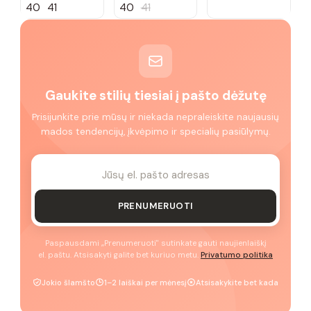
40
41
40
41
Gaukite stilių tiesiai į pašto dėžutę
Prisijunkite prie mūsų ir niekada nepraleiskite naujausių
mados tendencijų, įkvėpimo ir specialių pasiūlymų.
PRENUMERUOTI
Paspausdami „Prenumeruoti" sutinkate gauti naujienlaiškį
el. paštu. Atsisakyti galite bet kuriuo metu.
Privatumo politika
Jokio šlamšto
1–2 laiškai per mėnesį
Atsisakykite bet kada