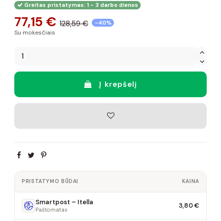
Greitas pristatymas: 1 - 3 darbo dienos
77,15 €
128,59 €
-40%
Su mokesčiais
Į krepšelį
PRISTATYMO BŪDAI
KAINA
Smartpost – Itella
3,80 €
Paštomatas