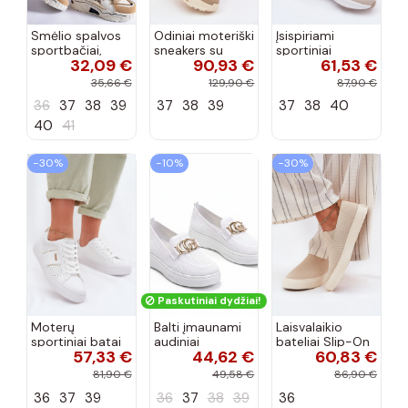
Smėlio spalvos
Odiniai moteriški
Įsispiriami
sportbačiai,
sneakers su
sportiniai
32,09 €
90,93 €
61,53 €
dekoruoti Valdez
platforma D&A
bateliai Kobbo
cirkonio virvele
CR61-3133
102425 smėlio
35,66 €
129,90 €
87,90 €
smėlio spalvos
spalvos
36
37
38
39
37
38
39
37
38
40
40
41
−30%
−10%
−30%
Paskutiniai dydžiai!
Moterų
Balti įmaunami
Laisvalaikio
sportiniai batai
audiniai
bateliai Slip-On
57,33 €
44,62 €
60,83 €
su ažūro
sportbačiai su
Big Star
elementais Big
sagtele
RR274721 smėlio
81,90 €
49,58 €
86,90 €
Star TT274291
Catherine
spalvos
36
37
39
36
37
38
39
36
baltos spalvos