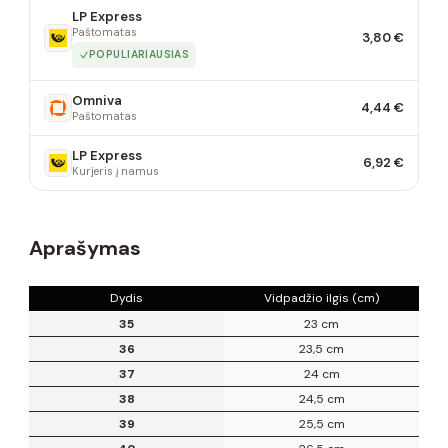
LP Express
Paštomatas
3,80 €
POPULIARIAUSIAS
Omniva
4,44 €
Paštomatas
LP Express
6,92 €
Kurjeris į namus
Aprašymas
Dydis
Vidpadžio ilgis (cm)
35
23 cm
36
23,5 cm
37
24 cm
38
24,5 cm
39
25,5 cm