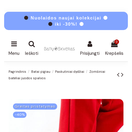
⚫
Nuolaidos naujai kolekcijai ⚫
⚫
iki -30%! ⚫
0
Menu
Ieškoti
Prisijungti
Krepšelis
Pagrindinis
Batai pigiau
Paskutiniai dydžiai
Zomšiniai
bateliai juodos spalvos
Greitas pristatymas
−40%