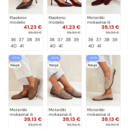
Klasikinio
Klasikinio
Moteriški
modelio
modelio
mokasinai iš
41,23 €
41,23 €
39,13 €
aukštakulniai
aukštakulniai
dirbtinės
bateliai iš
bateliai iš
zomšos, bordo
58,90 €
58,90 €
55,90 €
dirbtinės odos,
dirbtinės odos,
spalvos Laisie
36
37
38
39
36
37
38
39
36
37
38
39
šokolado
bordo spalvos
spalvos Nesha
Nesha
40
41
40
41
40
41
−30%
−30%
−30%
Nauja
Nauja
Nauja
Moteriški
Moteriški
Moteriški
mokasinai iš
mokasinai iš
mokasinai iš
39,13 €
39,13 €
39,13 €
dirbtinės
dirbtinės
dirbtinės
zomšos, rudos
zomšos, molio
zomšos, smėlio
55,90 €
55,90 €
55,90 €
spalvos Laisie
spalvos Laisie
spalvos Laisie