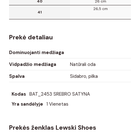
40
26 cm
26,5 cm
41
Prekė detaliau
Dominuojanti medžiaga
Vidpadžio medžiaga
Natūrali oda
Spalva
Sidabro, pilka
Kodas
BAT_2453 SREBRO SATYNA
Yra sandėlyje
1 Vienetas
Prekės ženklas Lewski Shoes