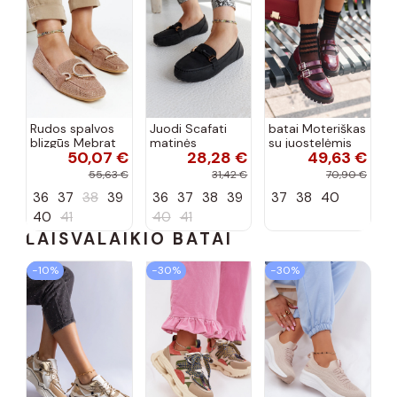
Rudos spalvos
Juodi Scafati
batai Moteriškas
blizgūs Mebrat
matinės
su juostelėmis
50,07 €
28,28 €
49,63 €
bateliai
apdailos bateliai
su lako efektu
bordo spalvos
55,63 €
31,42 €
70,90 €
Terione
36
37
38
39
36
37
38
39
37
38
40
40
41
40
41
LAISVALAIKIO BATAI
−10%
−30%
−30%