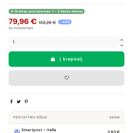
Greitas pristatymas: 1 - 3 darbo dienos
79,96 €
133,26 €
-40%
Su mokesčiais
Į krepšelį
PRISTATYMO BŪDAI
KAINA
Smartpost – Itella
3,80 €