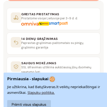
GREITAS PRISTATYMAS
Pristatome visoje Lietuvoje per 3–9 d. d.
14 DIENŲ GRĄŽINIMAS
Paprastas grąžinimas paštomatais su pinigų
grąžinimo garantija
SAUGUS MOKĖJIMAS
SSL šifravimas užtikrina aukščiausią jūsų duomenų
saugumo lygį
Pirmiausia - slapukai
Jie užtikrina, kad BatųSkveras.lt veiktų nepriekaištingai ir
KLIENTŲ APTARNAVIMAS
Rašykite mums
info@batuskveras.lt
asmeniškai.
Slapukų politika.
Priimti visus slapukus