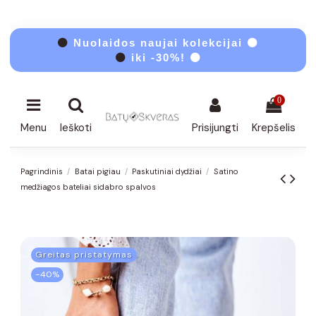
⚫
Nuolaidos naujai kolekcijai ⚫
⚫
iki -30%! ⚫
0
Menu
Ieškoti
Prisijungti
Krepšelis
Pagrindinis
Batai pigiau
Paskutiniai dydžiai
Satino
medžiagos bateliai sidabro spalvos
Greitas pristatymas
−40%