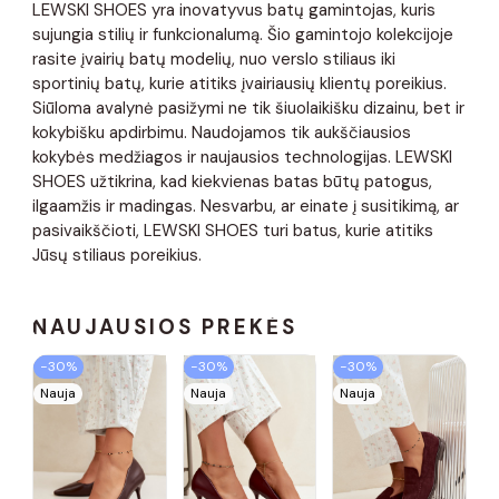
LEWSKI SHOES yra inovatyvus batų gamintojas, kuris
sujungia stilių ir funkcionalumą. Šio gamintojo kolekcijoje
rasite įvairių batų modelių, nuo verslo stiliaus iki
sportinių batų, kurie atitiks įvairiausių klientų poreikius.
Siūloma avalynė pasižymi ne tik šiuolaikišku dizainu, bet ir
kokybišku apdirbimu. Naudojamos tik aukščiausios
kokybės medžiagos ir naujausios technologijas. LEWSKI
SHOES užtikrina, kad kiekvienas batas būtų patogus,
ilgaamžis ir madingas. Nesvarbu, ar einate į susitikimą, ar
pasivaikščioti, LEWSKI SHOES turi batus, kurie atitiks
Jūsų stiliaus poreikius.
NAUJAUSIOS PREKĖS
−30%
−30%
−30%
Nauja
Nauja
Nauja