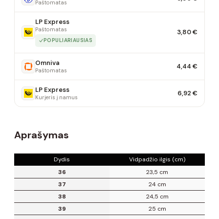
Paštomatas
LP Express
Paštomatas
3,80 €
POPULIARIAUSIAS
Omniva
4,44 €
Paštomatas
LP Express
6,92 €
Kurjeris į namus
Aprašymas
Dydis
Vidpadžio ilgis (cm)
36
23,5 cm
37
24 cm
38
24,5 cm
39
25 cm