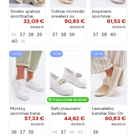
Smėlio spalvos
Odiniai moteriški
Įsispiriami
sportbačiai,
sneakers su
sportiniai
32,09 €
90,93 €
61,53 €
dekoruoti Valdez
platforma D&A
bateliai Kobbo
cirkonio virvele
CR61-3133
102425 smėlio
35,66 €
129,90 €
87,90 €
smėlio spalvos
spalvos
36
37
38
39
37
38
39
37
38
40
40
41
−30%
−10%
−30%
Paskutiniai dydžiai!
Moterų
Balti įmaunami
Laisvalaikio
sportiniai batai
audiniai
bateliai Slip-On
57,33 €
44,62 €
60,83 €
su ažūro
sportbačiai su
Big Star
elementais Big
sagtele
RR274721 smėlio
81,90 €
49,58 €
86,90 €
Star TT274291
Catherine
spalvos
36
37
39
36
37
38
39
36
baltos spalvos