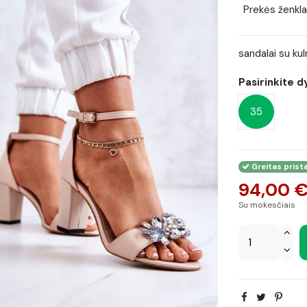
Prekės ženkla
sandalai su ku
Pasirinkite d
35
Greitas prist
94,00 
Su mokesčiais