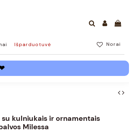
Norai
mai
Išparduotuvė
❤
 su kulniukais ir ornamentais
palvos Milessa