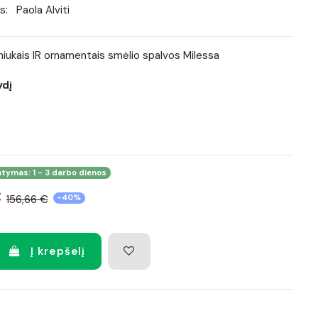
s:
Paola Alviti
lniukais IR ornamentais smėlio spalvos Milessa
ydį
atymas: 1 - 3 darbo dienos
€
156,66 €
-40%
Į krepšelį