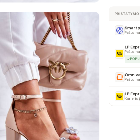
PRISTATYMO
Smartpo
Paštoma
LP Expr
Paštoma
POPU
Omniv
Paštoma
LP Expr
Kurjeris