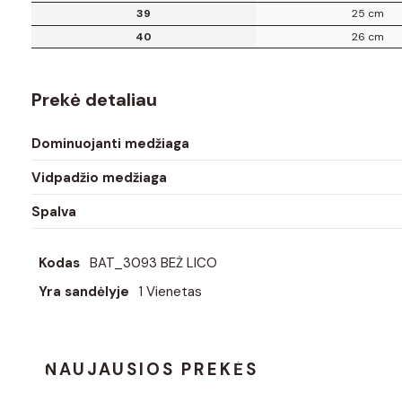
39
25 cm
40
26 cm
Prekė detaliau
Dominuojanti medžiaga
Vidpadžio medžiaga
Spalva
Kodas
BAT_3093 BEŻ LICO
Yra sandėlyje
1 Vienetas
NAUJAUSIOS PREKĖS