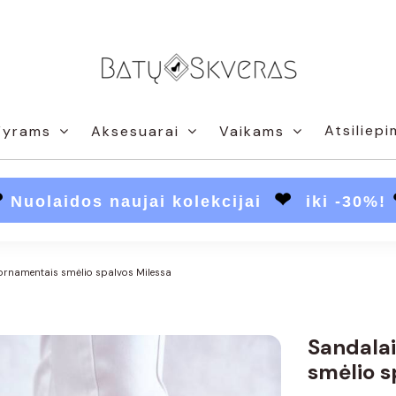
Atsiliepi
Vyrams
Aksesuarai
Vaikams
❤
❤
Nuolaidos naujai kolekcijai
iki -30%!
 ornamentais smėlio spalvos Milessa
Sandalai
smėlio s