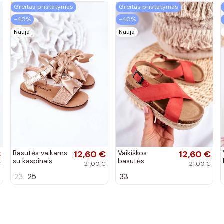
Greitas pristatymas
Greitas pristatymas
−40%
−40%
Nauja
Nauja
€
Basutės vaikams
12,60 €
Vaikiškos
12,60 €
su kaspinais
basutės
€
21,00 €
21,00 €
aukso spalvos
koralinės spalvos
23
25
33