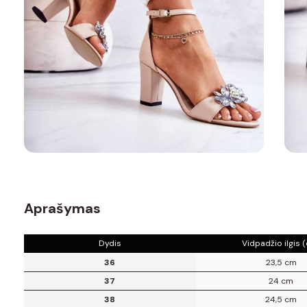
Aprašymas
Dydis
Vidpadžio ilgis 
36
23,5 cm
37
24 cm
38
24,5 cm