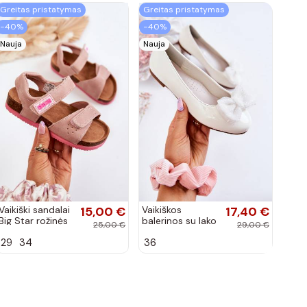
Greitas pristatymas
Greitas pristatymas
−40%
−40%
Nauja
Nauja
Vaikiški sandalai
15,00 €
Vaikiškos
17,40 €
Big Star rožinės
balerinos su lako
25,00 €
29,00 €
spalvos
efektu ir
29
34
36
kaspinais baltos
spalvos Zolly