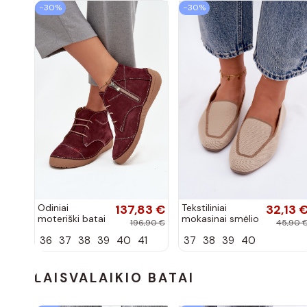
−30%
−30%
Odiniai
137,83 €
Tekstiliniai
32,13 
moteriški batai
mokasinai smėlio
196,90 €
45,90 
su siūlėmis,
spalvos Selisa
36
37
38
39
40
41
37
38
39
40
pilies tipo,
Artiker 57C2116,
bordo spalvos
LAISVALAIKIO BATAI