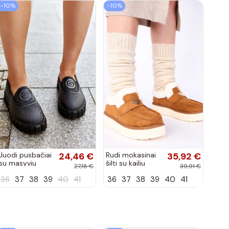
−10%
−10%
Juodi pusbačiai
24,46 €
Rudi mokasinai
35,92 €
su masyviu
šilti su kailiu
27,18 €
39,91 €
padu Teska
Loafy
36
37
38
39
40
41
36
37
38
39
40
41