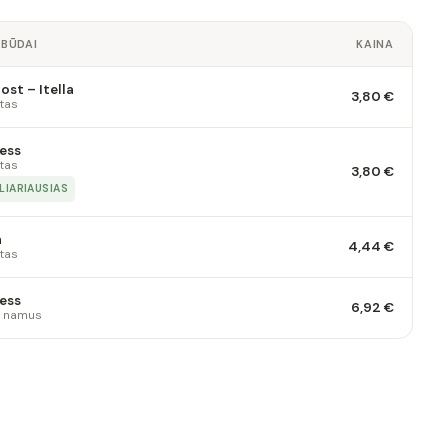
 BŪDAI
KAINA
st – Itella
3,80 €
tas
ess
tas
3,80 €
LIARIAUSIAS
a
4,44 €
tas
ess
6,92 €
 į namus