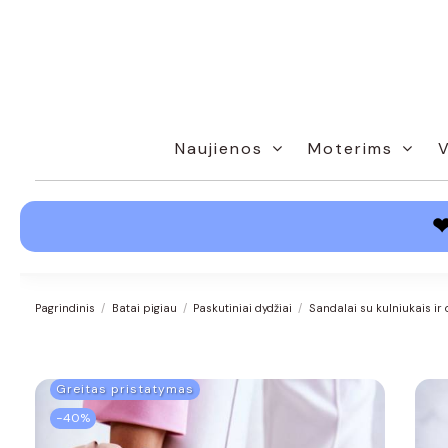
Naujienos
Moterims
Pagrindinis
Batai pigiau
Paskutiniai dydžiai
Sandalai su kulniukais ir
Greitas pristatymas
−40%