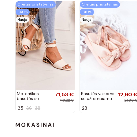
Greitas pristatymas
Greitas pristatymas
−40%
−40%
Nauja
Nauja
Moteriškos
71,53 €
Basutės vaikams
12,60 
basutės su
su užtempiamu
119,22 €
21,00 
aukso spalvos
užsegimu rožinės
35
36
38
28
kulniukais Laura
spalvos
Messi smėlio
spalvos
MOKASINAI