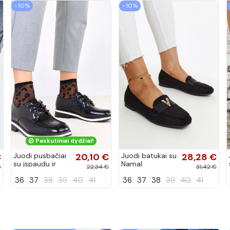
−10%
−10%
Paskutiniai dydžiai!
€
Juodi pusbačiai
20,10 €
Juodi batukai su
28,28 €
su įspaudu ir
Namal
€
22,34 €
31,42 €
kvadratiniu
dekoracija
36
37
38
39
40
41
36
37
38
39
40
41
priekiu Kerawa