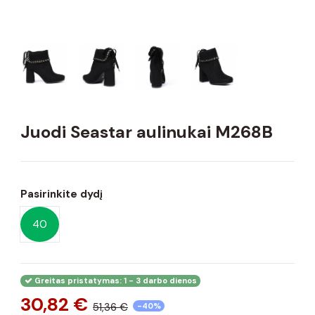
Juodi Seastar aulinukai M268B
Pasirinkite dydį
40
Greitas pristatymas: 1 - 3 darbo dienos
30,82 €
51,36 €
-40%