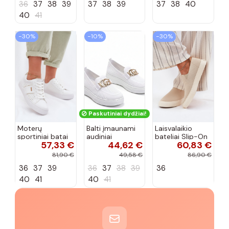
36
37
38
39
37
38
39
37
38
40
40
41
−30%
−10%
−30%
Paskutiniai dydžiai!
Moterų
Balti įmaunami
Laisvalaikio
sportiniai batai
audiniai
bateliai Slip-On
57,33 €
44,62 €
60,83 €
su ažūro
sportbačiai su
Big Star
elementais Big
sagtele
RR274721 smėlio
81,90 €
49,58 €
86,90 €
Star TT274291
Catherine
spalvos
36
37
39
36
37
38
39
36
baltos spalvos
40
41
40
41