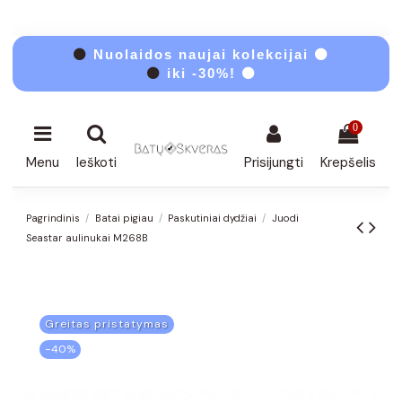
⚫
Nuolaidos naujai kolekcijai ⚫
⚫
iki -30%! ⚫
0
Menu
Ieškoti
Prisijungti
Krepšelis
Pagrindinis
Batai pigiau
Paskutiniai dydžiai
Juodi
Seastar aulinukai M268B
Greitas pristatymas
−40%