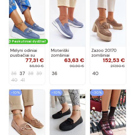
Paskutiniai dydžiai!
Mėlyni odiniai
Moteriški
Zazoo 20170
pusbačiai su
zomšiniai
zomšiniai
77,31 €
63,63 €
152,53 €
dekoratyvine
mokasinai
bateliai su
sagtimi Taija
Demela mėlynos
kulniukais smėlio
85,90 €
90,90 €
217,90 €
spalvos
spalvos
36
37
38
39
36
40
40
41
−10%
−10%
−30%