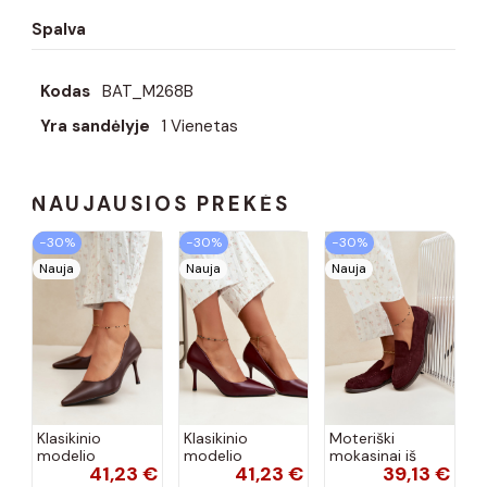
Spalva
Kodas
BAT_M268B
Yra sandėlyje
1 Vienetas
NAUJAUSIOS PREKĖS
−30%
−30%
−30%
Nauja
Nauja
Nauja
Klasikinio
Klasikinio
Moteriški
modelio
modelio
mokasinai iš
41,23 €
41,23 €
39,13 €
aukštakulniai
aukštakulniai
dirbtinės