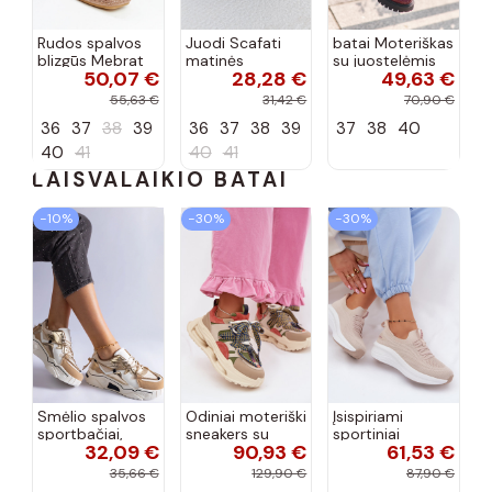
Rudos spalvos
Juodi Scafati
batai Moteriškas
blizgūs Mebrat
matinės
su juostelėmis
50,07 €
28,28 €
49,63 €
bateliai
apdailos bateliai
su lako efektu
bordo spalvos
55,63 €
31,42 €
70,90 €
Terione
36
37
38
39
36
37
38
39
37
38
40
40
41
40
41
LAISVALAIKIO BATAI
−10%
−30%
−30%
Smėlio spalvos
Odiniai moteriški
Įsispiriami
sportbačiai,
sneakers su
sportiniai
32,09 €
90,93 €
61,53 €
dekoruoti Valdez
platforma D&A
bateliai Kobbo
cirkonio virvele
CR61-3133
102425 smėlio
35,66 €
129,90 €
87,90 €
smėlio spalvos
spalvos