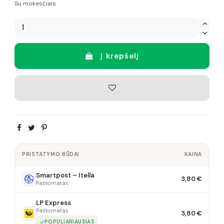
Su mokesčiais
Į krepšelį
PRISTATYMO BŪDAI
KAINA
Smartpost – Itella
3,80 €
Paštomatas
LP Express
Paštomatas
3,80 €
POPULIARIAUSIAS