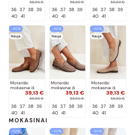
bateliai iš
bateliai iš
zomšos, bordo
58,90 €
58,90 €
55,90 €
dirbtinės odos,
dirbtinės odos,
spalvos Laisie
36
37
38
39
36
37
38
39
36
37
38
39
šokolado
bordo spalvos
spalvos Nesha
Nesha
40
41
40
41
40
41
−30%
−30%
−30%
Nauja
Nauja
Nauja
Moteriški
Moteriški
Moteriški
mokasinai iš
mokasinai iš
mokasinai iš
39,13 €
39,13 €
39,13 €
dirbtinės
dirbtinės
dirbtinės
zomšos, rudos
zomšos, molio
zomšos, smėlio
55,90 €
55,90 €
55,90 €
spalvos Laisie
spalvos Laisie
spalvos Laisie
36
37
38
39
36
37
38
39
36
37
38
39
40
41
40
41
40
41
MOKASINAI
−10%
−30%
−30%