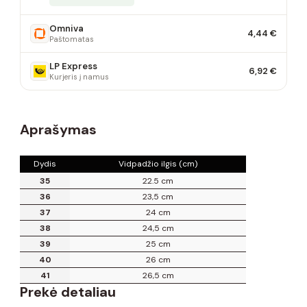
Omniva
4,44 €
Paštomatas
LP Express
6,92 €
Kurjeris į namus
Aprašymas
Dydis
Vidpadžio ilgis (cm)
35
22.5 cm
36
23,5 cm
37
24 cm
38
24,5 cm
39
25 cm
40
26 cm
41
26,5 cm
Prekė detaliau