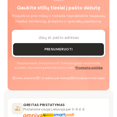
Gaukite stilių tiesiai į pašto dėžutę
Prisijunkite prie mūsų ir niekada nepraleiskite naujausių
mados tendencijų, įkvėpimo ir specialių pasiūlymų.
PRENUMERUOTI
Paspausdami „Prenumeruoti" sutinkate gauti naujienlaiškį
el. paštu. Atsisakyti galite bet kuriuo metu.
Privatumo politika
Jokio šlamšto
1–2 laiškai per mėnesį
Atsisakykite bet kada
GREITAS PRISTATYMAS
Pristatome visoje Lietuvoje per 3–9 d. d.