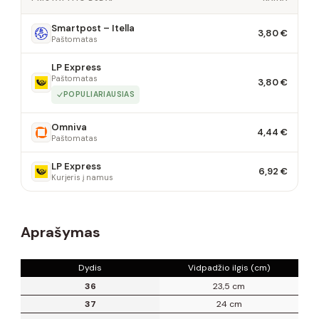
Smartpost – Itella
3,80 €
Paštomatas
LP Express
Paštomatas
3,80 €
POPULIARIAUSIAS
Omniva
4,44 €
Paštomatas
LP Express
6,92 €
Kurjeris į namus
Aprašymas
Dydis
Vidpadžio ilgis (cm)
36
23,5 cm
37
24 cm