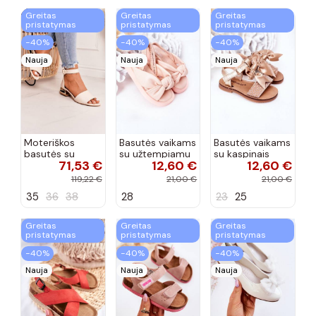
Greitas
Greitas
Greitas
pristatymas
pristatymas
pristatymas
−40%
−40%
−40%
Nauja
Nauja
Nauja
Moteriškos
Basutės vaikams
Basutės vaikams
basutės su
su užtempiamu
su kaspinais
71,53 €
12,60 €
12,60 €
aukso spalvos
užsegimu
aukso spalvos
kulniukais Laura
rožinės spalvos
119,22 €
21,00 €
21,00 €
Messi smėlio
35
36
38
28
23
25
spalvos
Greitas
Greitas
Greitas
pristatymas
pristatymas
pristatymas
−40%
−40%
−40%
Nauja
Nauja
Nauja