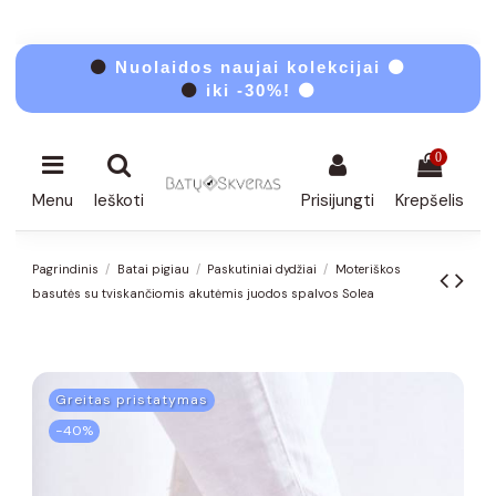
⚫
Nuolaidos naujai kolekcijai ⚫
⚫
iki -30%! ⚫
0
Menu
Ieškoti
Prisijungti
Krepšelis
Pagrindinis
Batai pigiau
Paskutiniai dydžiai
Moteriškos
basutės su tviskančiomis akutėmis juodos spalvos Solea
Greitas pristatymas
−40%