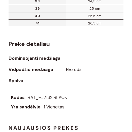
38
24,5 cm
39
25 cm
40
25,5 cm
41
26,5 cm
Prekė detaliau
Dominuojanti medžiaga
Vidpadžio medžiaga
Eko oda
Spalva
Kodas
BAT_HJ7132 BLACK
Yra sandėlyje
1 Vienetas
NAUJAUSIOS PREKĖS