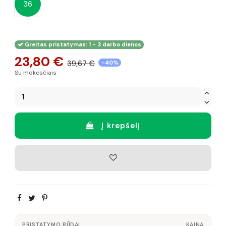
36
Greitas pristatymas: 1 - 3 darbo dienos
23,80 €
39,67 €
-40%
Su mokesčiais
Į krepšelį
PRISTATYMO BŪDAI
KAINA