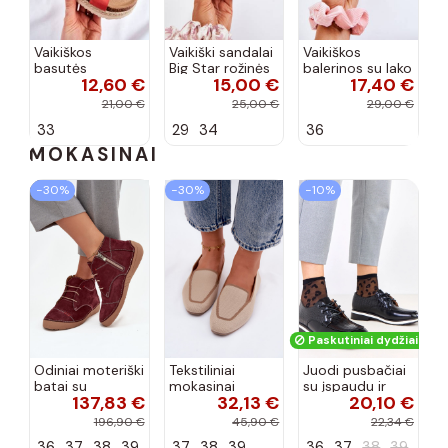
Vaikiškos
Vaikiški sandalai
Vaikiškos
basutės
Big Star rožinės
balerinos su lako
12,60 €
15,00 €
17,40 €
koralinės
spalvos
efektu ir
spalvos
kaspinais baltos
21,00 €
25,00 €
29,00 €
spalvos Zolly
33
29
34
36
MOKASINAI
−30%
−30%
−10%
Paskutiniai dydžiai!
Odiniai moteriški
Tekstiliniai
Juodi pusbačiai
batai su
mokasinai
su įspaudu ir
137,83 €
32,13 €
20,10 €
siūlėmis, pilies
smėlio spalvos
kvadratiniu
tipo, Artiker
Selisa
priekiu Kerawa
196,90 €
45,90 €
22,34 €
57C2116, bordo
36
37
38
39
37
38
39
36
37
38
39