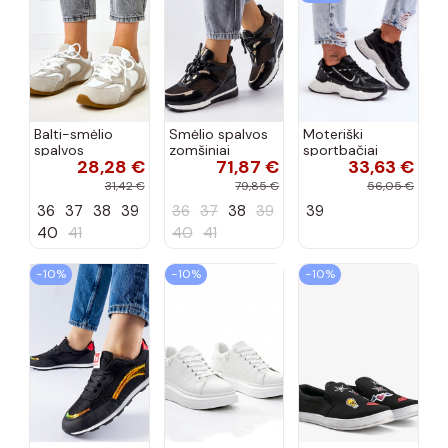
Balti-smėlio
Smėlio spalvos
Moteriški
spalvos
zomšiniai
sportbačiai
28,28 €
71,87 €
33,63 €
sportiniai
sportiniai
juodos spalvos
bateliai su
bateliai, „Karino"
Feluci
31,42 €
79,85 €
56,05 €
dvigubu raišteliu
36
37
38
39
36
37
38
39
39
Casey
40
41
40
41
−10%
−10%
−10%