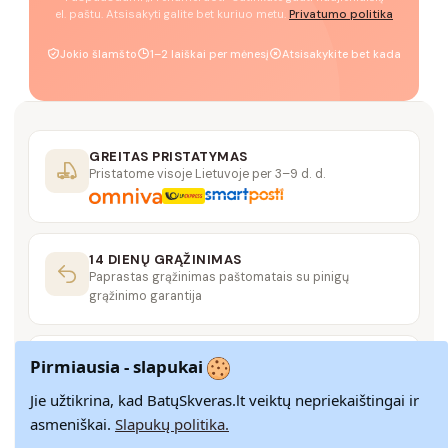
el. paštu. Atsisakyti galite bet kuriuo metu.
Privatumo politika
Jokio šlamšto
1–2 laiškai per mėnesį
Atsisakykite bet kada
GREITAS PRISTATYMAS
Pristatome visoje Lietuvoje per 3–9 d. d.
14 DIENŲ GRĄŽINIMAS
Paprastas grąžinimas paštomatais su pinigų
grąžinimo garantija
SAUGUS MOKĖJIMAS
Pirmiausia - slapukai
SSL šifravimas užtikrina aukščiausią jūsų duomenų
saugumo lygį
Jie užtikrina, kad BatųSkveras.lt veiktų nepriekaištingai ir
asmeniškai.
Slapukų politika.