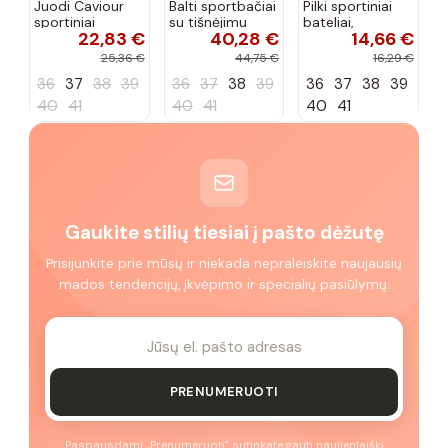
Juodi Caviour
Balti sportbačiai
Pilki sportiniai
sportiniai
su tišnėjimu
bateliai,
22,83 €
40,28 €
14,66 €
sportbačiai
Peyton
„Justice"
25,36 €
44,75 €
16,29 €
36
37
38
39
36
37
38
39
36
37
38
39
40
41
40
41
40
41
Gaukite stilių tiesiai į pašto dėžutę
Prisijunkite prie mūsų ir niekada nepraleiskite naujausių
mados tendencijų, įkvėpimo ir specialių pasiūlymų.
PRENUMERUOTI
Paspausdami „Prenumeruoti" sutinkate gauti naujienlaiškį