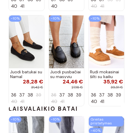
spalvos
40
41
40
40
41
−10%
−10%
−10%
Juodi batukai su
Juodi pusbačiai
Rudi mokasinai
Namal
su masyviu
šilti su kailiu
28,28 €
24,46 €
35,92 €
dekoracija
padu Teska
Loafy
31,42 €
27,18 €
39,91 €
36
37
38
39
36
37
38
39
36
37
38
39
40
41
40
41
40
41
LAISVALAIKIO BATAI
−10%
−10%
Greitas
pristatymas
−40%