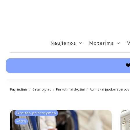
Naujienos
Moterims
Pagrindinis
Batai pigiau
Paskutiniai dydžiai
Aulinukai juodos spalvos 
Greitas pristatymas
−40%