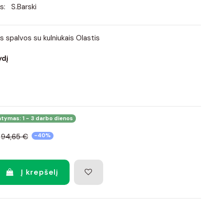
s:
S.Barski
s spalvos su kulniukais Olastis
ydį
atymas: 1 - 3 darbo dienos
94,65 €
-40%
Į krepšelį