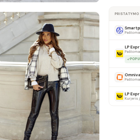
PRISTATYMO
Smartpo
Paštoma
LP Expr
Paštoma
POPU
Omniv
Paštoma
LP Expr
Kurjeris