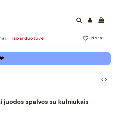
Norai
mai
Išparduotuvė
❤
i juodos spalvos su kulniukais