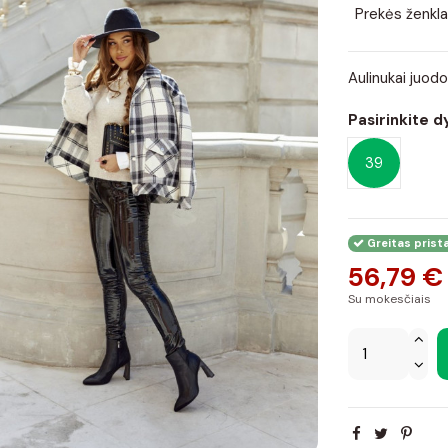
Prekės ženkla
Aulinukai juodo
Pasirinkite d
39
Greitas prist
56,79 €
Su mokesčiais