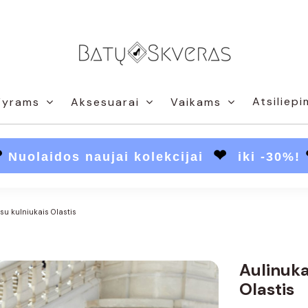
Atsiliepi
Vyrams
Aksesuarai
Vaikams
❤
❤
Nuolaidos naujai kolekcijai
iki -30%!
su kulniukais Olastis
Aulinuka
Olastis