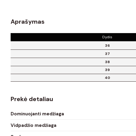
Aprašymas
Dydis
36
37
38
39
40
Prekė detaliau
Dominuojanti medžiaga
Vidpadžio medžiaga