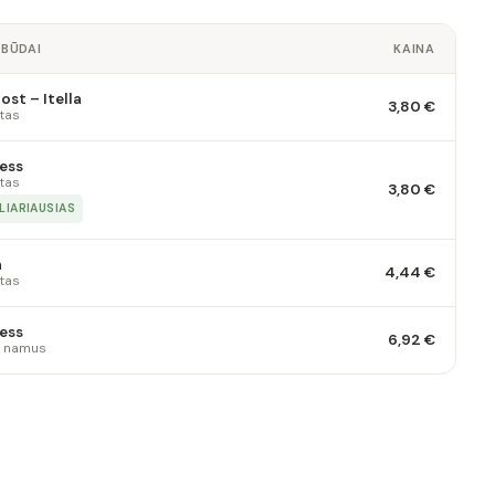
 BŪDAI
KAINA
st – Itella
3,80 €
tas
ess
tas
3,80 €
LIARIAUSIAS
a
4,44 €
tas
ess
6,92 €
 į namus