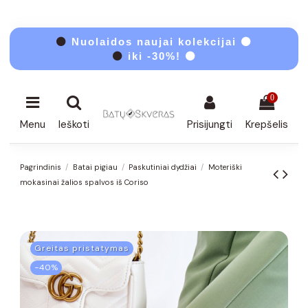
⚫
Nuolaidos naujai kolekcijai ⚫
⚫
iki -30%! ⚫
0
Menu
Ieškoti
Prisijungti
Krepšelis
Pagrindinis
Batai pigiau
Paskutiniai dydžiai
Moteriški
mokasinai žalios spalvos iš Coriso
Greitas pristatymas
−40%