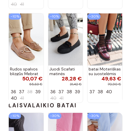
40
41
−10%
−10%
−30%
Rudos spalvos
Juodi Scafati
batai Moteriškas
blizgūs Mebrat
matinės
su juostelėmis
50,07 €
28,28 €
49,63 €
bateliai
apdailos bateliai
su lako efektu
bordo spalvos
55,63 €
31,42 €
70,90 €
Terione
36
37
38
39
36
37
38
39
37
38
40
40
41
40
41
LAISVALAIKIO BATAI
−10%
−30%
−30%