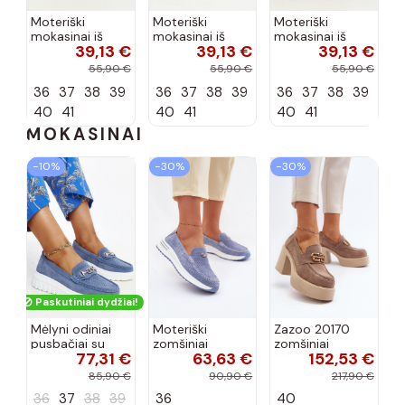
Moteriški
Moteriški
Moteriški
mokasinai iš
mokasinai iš
mokasinai iš
39,13 €
39,13 €
39,13 €
dirbtinės
dirbtinės
dirbtinės
zomšos, rudos
zomšos, molio
zomšos, smėlio
55,90 €
55,90 €
55,90 €
spalvos Laisie
spalvos Laisie
spalvos Laisie
36
37
38
39
36
37
38
39
36
37
38
39
40
41
40
41
40
41
MOKASINAI
−10%
−30%
−30%
Paskutiniai dydžiai!
Mėlyni odiniai
Moteriški
Zazoo 20170
pusbačiai su
zomšiniai
zomšiniai
77,31 €
63,63 €
152,53 €
dekoratyvine
mokasinai
bateliai su
sagtimi Taija
Demela mėlynos
kulniukais smėlio
85,90 €
90,90 €
217,90 €
spalvos
spalvos
36
37
38
39
36
40