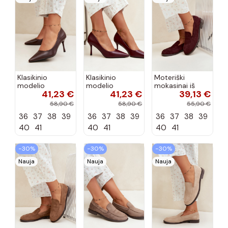
Klasikinio
Klasikinio
Moteriški
modelio
modelio
mokasinai iš
41,23 €
41,23 €
39,13 €
aukštakulniai
aukštakulniai
dirbtinės
bateliai iš
bateliai iš
zomšos, bordo
58,90 €
58,90 €
55,90 €
dirbtinės odos,
dirbtinės odos,
spalvos Laisie
36
37
38
39
36
37
38
39
36
37
38
39
šokolado
bordo spalvos
spalvos Nesha
Nesha
40
41
40
41
40
41
−30%
−30%
−30%
Nauja
Nauja
Nauja