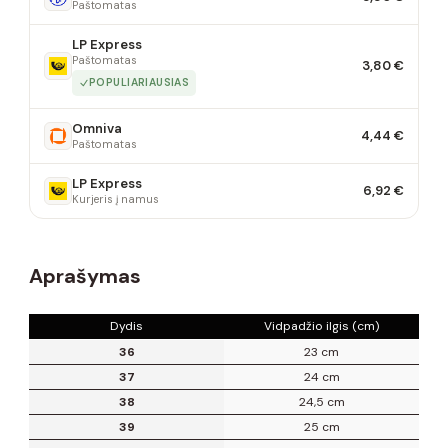
Paštomatas
LP Express
Paštomatas
3,80 €
POPULIARIAUSIAS
Omniva
4,44 €
Paštomatas
LP Express
6,92 €
Kurjeris į namus
Aprašymas
Dydis
Vidpadžio ilgis (cm)
36
23 cm
37
24 cm
38
24,5 cm
39
25 cm