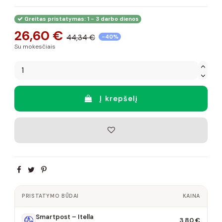
Greitas pristatymas: 1 - 3 darbo dienos
26,60 €
44,34 €
-40%
Su mokesčiais
Į krepšelį
PRISTATYMO BŪDAI
KAINA
Smartpost – Itella
3,80 €