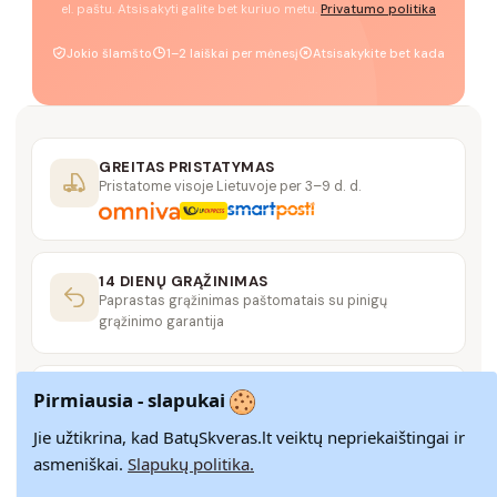
el. paštu. Atsisakyti galite bet kuriuo metu.
Privatumo politika
Jokio šlamšto
1–2 laiškai per mėnesį
Atsisakykite bet kada
GREITAS PRISTATYMAS
Pristatome visoje Lietuvoje per 3–9 d. d.
14 DIENŲ GRĄŽINIMAS
Paprastas grąžinimas paštomatais su pinigų
grąžinimo garantija
SAUGUS MOKĖJIMAS
Pirmiausia - slapukai
SSL šifravimas užtikrina aukščiausią jūsų duomenų
saugumo lygį
Jie užtikrina, kad BatųSkveras.lt veiktų nepriekaištingai ir
asmeniškai.
Slapukų politika.