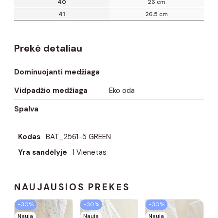
40
26 cm
41
26,5 cm
Prekė detaliau
Dominuojanti medžiaga
Vidpadžio medžiaga
Eko oda
Spalva
Kodas
BAT_2561-5 GREEN
Yra sandėlyje
1 Vienetas
NAUJAUSIOS PREKĖS
−30%
−30%
−30%
Nauja
Nauja
Nauja