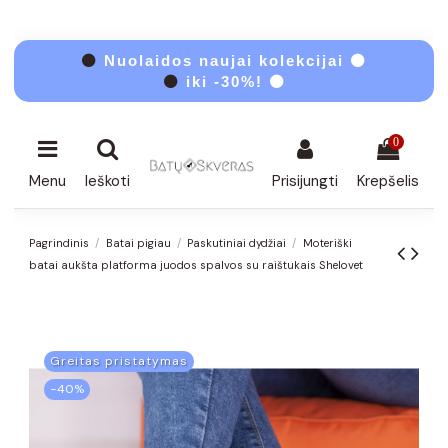
⚫
Nuolaidos naujai kolekcijai ⚫
⚫
iki -30%! ⚫
0
Menu
Ieškoti
Prisijungti
Krepšelis
Pagrindinis
Batai pigiau
Paskutiniai dydžiai
Moteriški
batai aukšta platforma juodos spalvos su raištukais Shelovet
Greitas pristatymas
−40%