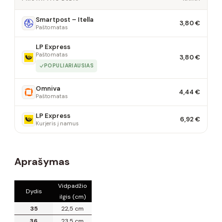
Smartpost – Itella
3,80 €
Paštomatas
LP Express
Paštomatas
3,80 €
POPULIARIAUSIAS
Omniva
4,44 €
Paštomatas
LP Express
6,92 €
Kurjeris į namus
Aprašymas
Vidpadžio
Dydis
ilgis (cm)
35
22,5 cm
36
23,5 cm