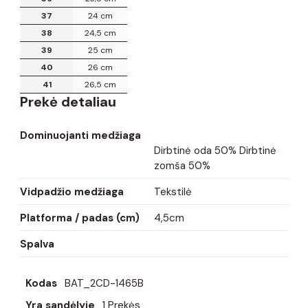
37
24 cm
38
24,5 cm
39
25 cm
40
26 cm
41
26,5 cm
Prekė detaliau
Dominuojanti medžiaga
Dirbtinė oda 50% Dirbtinė
zomša 50%
Vidpadžio medžiaga
Tekstilė
Platforma / padas (cm)
4,5cm
Spalva
Kodas
BAT_2CD-1465B
Yra sandėlyje
1 Prekės