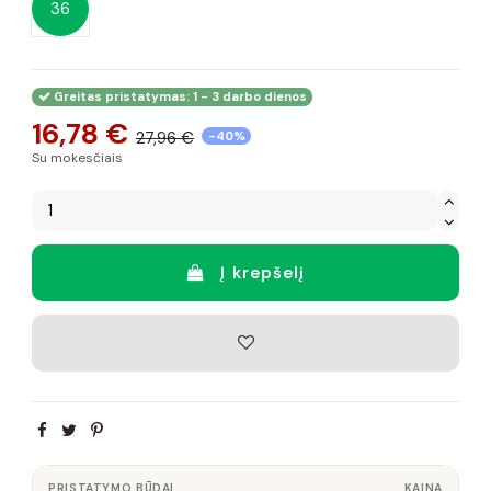
36
Greitas pristatymas: 1 - 3 darbo dienos
16,78 €
27,96 €
-40%
Su mokesčiais
Į krepšelį
PRISTATYMO BŪDAI
KAINA