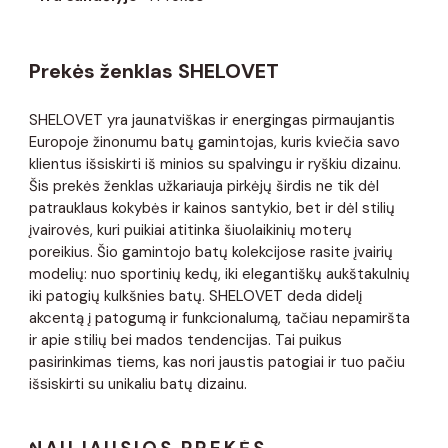
Prekės ženklas SHELOVET
SHELOVET yra jaunatviškas ir energingas pirmaujantis
Europoje žinonumu batų gamintojas, kuris kviečia savo
klientus išsiskirti iš minios su spalvingu ir ryškiu dizainu.
Šis prekės ženklas užkariauja pirkėjų širdis ne tik dėl
patrauklaus kokybės ir kainos santykio, bet ir dėl stilių
įvairovės, kuri puikiai atitinka šiuolaikinių moterų
poreikius. Šio gamintojo batų kolekcijose rasite įvairių
modelių: nuo ​​sportinių kedų, iki elegantiškų aukštakulnių
iki patogių kulkšnies batų. SHELOVET deda didelį
akcentą į patogumą ir funkcionalumą, tačiau nepamiršta
ir apie stilių bei mados tendencijas. Tai puikus
pasirinkimas tiems, kas nori jaustis patogiai ir tuo pačiu
išsiskirti su unikaliu batų dizainu.