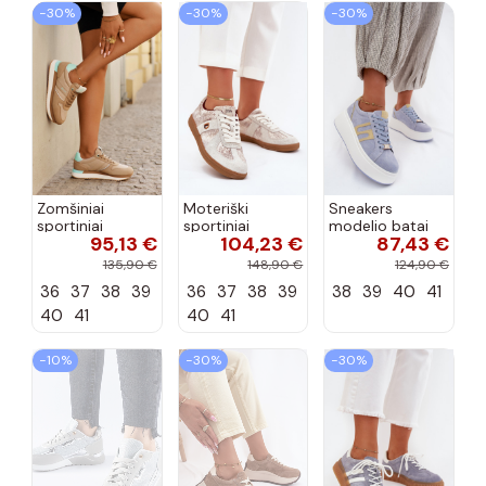
−30%
−30%
−30%
Zomšiniai
Moteriški
Sneakers
sportiniai
sportiniai
modelio batai
95,13 €
104,23 €
87,43 €
bateliai
bateliai Daniel
Moteriškas su
moterims Big
Lopez Just Dare
platforma
135,90 €
148,90 €
124,90 €
Star RR274A048
SS2D4032
natūralios
36
37
38
39
36
37
38
39
38
39
40
41
HI-POLY
gyvūnų rašto
zomšosoĮa
SYSTEM smėlio
smėlio spalvos
mėlynos spalvos
40
41
40
41
spalvos
Salima
−10%
−30%
−30%