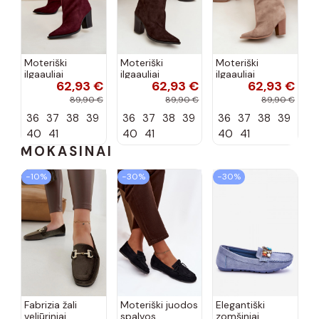
Moteriški
Moteriški
Moteriški
ilgaauliai
ilgaauliai
ilgaauliai
62,93 €
62,93 €
62,93 €
įsispiriami su
įsispiriami su
įsispiriami su
kulniukais iš
kulniukais iš
kulniukais iš
89,90 €
89,90 €
89,90 €
dirbtinės
dirbtinės
dirbtinės
36
37
38
39
36
37
38
39
36
37
38
39
zomšos bordo
zomšos
zomšos smėlio
spalvos Carmina
šokolado
spalvos Carmina
40
41
40
41
40
41
spalvos...
MOKASINAI
−10%
−30%
−30%
Fabrizia žali
Moteriški juodos
Elegantiški
veliūriniai
spalvos
zomšiniai