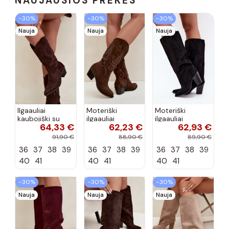
NAUJAUSIOS PREKĖS
−30%
−30%
−30%
Nauja
Nauja
Nauja
Ilgaauliai
Moteriški
Moteriški
kaubojiški su
ilgaauliai
ilgaauliai
64,33 €
62,23 €
62,93 €
kulniukais
kaubojiški su
įsispiriami su
šokolado
kulniukais
kulniukais iš
91,90 €
88,90 €
89,90 €
spalvos Hartley
šokolado
dirbtinės
36
37
38
39
36
37
38
39
36
37
38
39
spalvos Betina
zomšos juodos
spalvos Carmina
40
41
40
41
40
41
−30%
−30%
−30%
Nauja
Nauja
Nauja