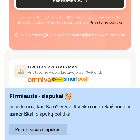
PRENUMERUOTI
Paspausdami „Prenumeruoti" sutinkate gauti naujienlaiškį
el. paštu. Atsisakyti galite bet kuriuo metu.
Privatumo politika
Jokio šlamšto
1–2 laiškai per mėnesį
Atsisakykite bet kada
GREITAS PRISTATYMAS
Pristatome visoje Lietuvoje per 3–9 d. d.
Pirmiausia - slapukai
14 DIENŲ GRĄŽINIMAS
Paprastas grąžinimas paštomatais su pinigų
Jie užtikrina, kad BatųSkveras.lt veiktų nepriekaištingai ir
grąžinimo garantija
asmeniškai.
Slapukų politika.
Priimti visus slapukus
SAUGUS MOKĖJIMAS
SSL šifravimas užtikrina aukščiausią jūsų duomenų