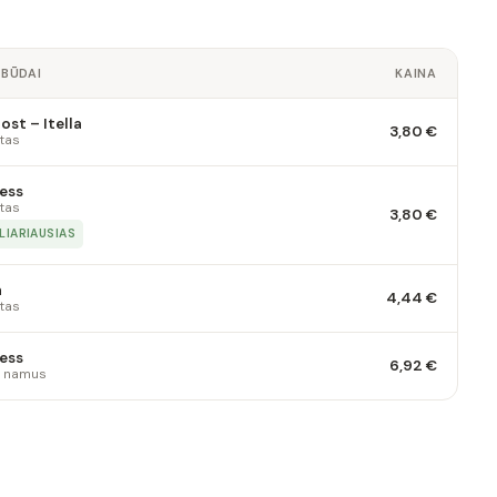
 BŪDAI
KAINA
st – Itella
3,80 €
tas
ess
tas
3,80 €
LIARIAUSIAS
a
4,44 €
tas
ess
6,92 €
 į namus