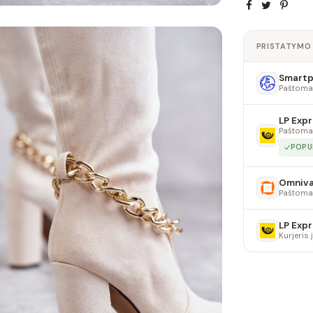
PRISTATYMO
Smartpo
Paštoma
LP Expr
Paštoma
POPU
Omniv
Paštoma
LP Expr
Kurjeris