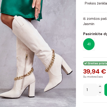
Prekės ženkla
iš zomšos pašil
Jasmin
Pasirinkite d
41
Greitas prist
39,94 €
Su mokesčiais