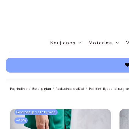
Naujienos
Moterims
Pagrindinis
Batai pigiau
Paskutiniai dydžiai
Pašiltinti ilgaauliai su 
Greitas pristatymas
−40%