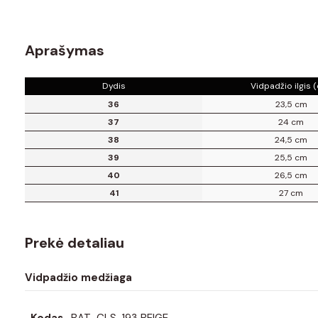
Aprašymas
Dydis
Vidpadžio ilgis 
36
23,5 cm
37
24 cm
38
24,5 cm
39
25,5 cm
40
26,5 cm
41
27 cm
Prekė detaliau
Vidpadžio medžiaga
Kodas
BAT_CLS-193 BEIGE