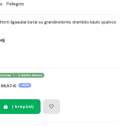
s:
Pellegrini
tinti ilgaauliai batai su grandinėlėmis dramblio kaulo spalvos
ydį
atymas: 1 - 3 darbo dienos
66,57 €
-40%
Į krepšelį