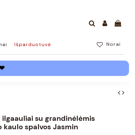
Norai
mai
Išparduotuvė
❤
i ilgaauliai su grandinėlėmis
 kaulo spalvos Jasmin