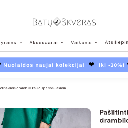
Atsiliepi
Vyrams
Aksesuarai
Vaikams
❤
❤
Nuolaidos naujai kolekcijai
iki -30%!
grandinėlėmis dramblio kaulo spalvos Jasmin
Pašiltint
dramblio