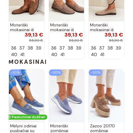
Moteriški
Moteriški
Moteriški
mokasinai iš
mokasinai iš
mokasinai iš
39,13 €
39,13 €
39,13 €
dirbtinės
dirbtinės
dirbtinės
zomšos, rudos
zomšos, molio
zomšos, smėlio
55,90 €
55,90 €
55,90 €
spalvos Laisie
spalvos Laisie
spalvos Laisie
36
37
38
39
36
37
38
39
36
37
38
39
40
41
40
41
40
41
MOKASINAI
−10%
−30%
−30%
Paskutiniai dydžiai!
Mėlyni odiniai
Moteriški
Zazoo 20170
pusbačiai su
zomšiniai
zomšiniai