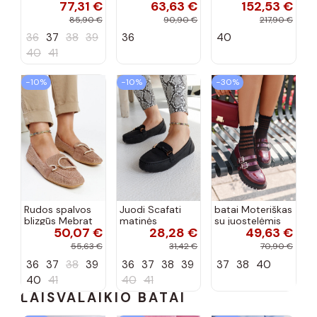
77,31 €
63,63 €
152,53 €
dekoratyvine
mokasinai
bateliai su
sagtimi Taija
Demela mėlynos
kulniukais smėlio
85,90 €
90,90 €
217,90 €
spalvos
spalvos
36
37
38
39
36
40
40
41
−10%
−10%
−30%
Rudos spalvos
Juodi Scafati
batai Moteriškas
blizgūs Mebrat
matinės
su juostelėmis
50,07 €
28,28 €
49,63 €
bateliai
apdailos bateliai
su lako efektu
bordo spalvos
55,63 €
31,42 €
70,90 €
Terione
36
37
38
39
36
37
38
39
37
38
40
40
41
40
41
LAISVALAIKIO BATAI