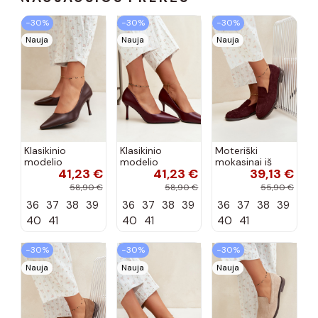
−30%
−30%
−30%
Nauja
Nauja
Nauja
Klasikinio
Klasikinio
Moteriški
modelio
modelio
mokasinai iš
41,23 €
41,23 €
39,13 €
aukštakulniai
aukštakulniai
dirbtinės
bateliai iš
bateliai iš
zomšos, bordo
58,90 €
58,90 €
55,90 €
dirbtinės odos,
dirbtinės odos,
spalvos Laisie
36
37
38
39
36
37
38
39
36
37
38
39
šokolado
bordo spalvos
spalvos Nesha
Nesha
40
41
40
41
40
41
−30%
−30%
−30%
Nauja
Nauja
Nauja