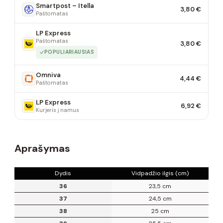
Smartpost – Itella
3,80 €
Paštomatas
LP Express
Paštomatas
3,80 €
POPULIARIAUSIAS
Omniva
4,44 €
Paštomatas
LP Express
6,92 €
Kurjeris į namus
Aprašymas
Dydis
Vidpadžio ilgis (cm)
36
23,5 cm
37
24,5 cm
38
25 cm