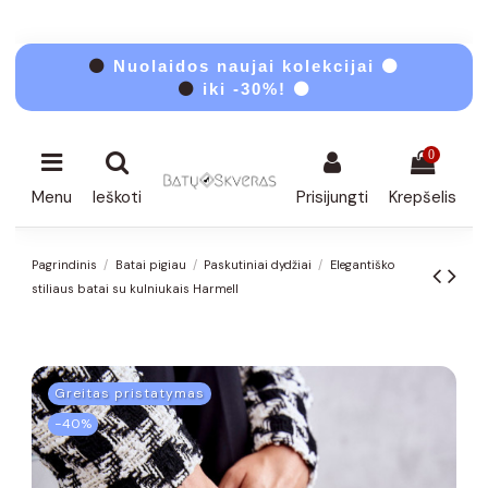
⚫
Nuolaidos naujai kolekcijai ⚫
⚫
iki -30%! ⚫
0
Menu
Ieškoti
Prisijungti
Krepšelis
Pagrindinis
Batai pigiau
Paskutiniai dydžiai
Elegantiško
stiliaus batai su kulniukais Harmell
Greitas pristatymas
−40%