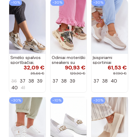
−10%
−30%
−30%
Smėlio spalvos
Odiniai moteriški
Įsispiriami
sportbačiai,
sneakers su
sportiniai
32,09 €
90,93 €
61,53 €
dekoruoti Valdez
platforma D&A
bateliai Kobbo
cirkonio virvele
CR61-3133
102425 smėlio
35,66 €
129,90 €
87,90 €
smėlio spalvos
spalvos
36
37
38
39
37
38
39
37
38
40
40
41
−30%
−10%
−30%