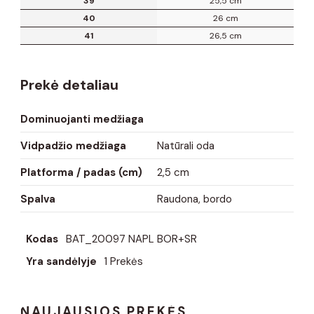
39
25,5 cm
40
26 cm
41
26,5 cm
Prekė detaliau
Dominuojanti medžiaga
Vidpadžio medžiaga
Natūrali oda
Platforma / padas (cm)
2,5 cm
Spalva
Raudona, bordo
Kodas
BAT_20097 NAPL BOR+SR
Yra sandėlyje
1 Prekės
NAUJAUSIOS PREKĖS