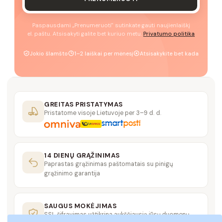
Paspausdami „Prenumeruoti" sutinkate gauti naujienlaiškį
el. paštu. Atsisakyti galite bet kuriuo metu.
Privatumo politika
Jokio šlamšto
1–2 laiškai per mėnesį
Atsisakykite bet kada
GREITAS PRISTATYMAS
Pristatome visoje Lietuvoje per 3–9 d. d.
14 DIENŲ GRĄŽINIMAS
Paprastas grąžinimas paštomatais su pinigų
grąžinimo garantija
SAUGUS MOKĖJIMAS
SSL šifravimas užtikrina aukščiausią jūsų duomenų