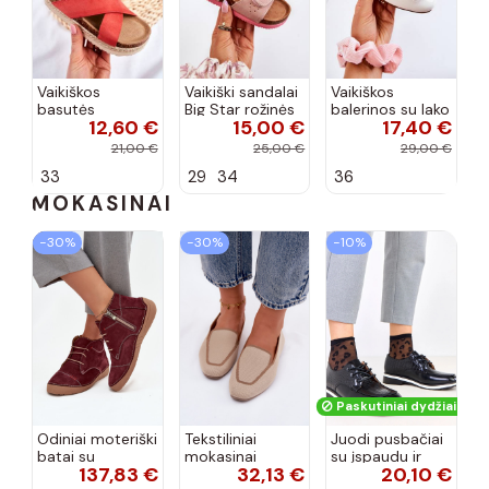
Vaikiškos
Vaikiški sandalai
Vaikiškos
basutės
Big Star rožinės
balerinos su lako
12,60 €
15,00 €
17,40 €
koralinės
spalvos
efektu ir
spalvos
kaspinais baltos
21,00 €
25,00 €
29,00 €
spalvos Zolly
33
29
34
36
MOKASINAI
−30%
−30%
−10%
Paskutiniai dydžiai!
Odiniai moteriški
Tekstiliniai
Juodi pusbačiai
batai su
mokasinai
su įspaudu ir
137,83 €
32,13 €
20,10 €
siūlėmis, pilies
smėlio spalvos
kvadratiniu