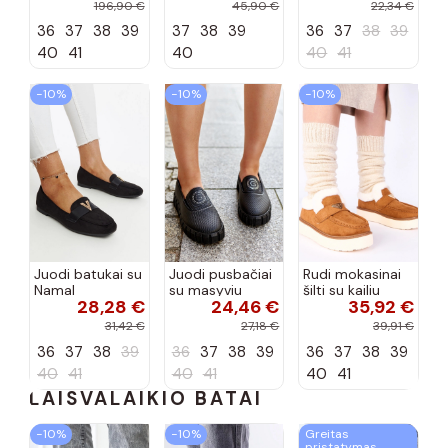
tipo, Artiker
Selisa
priekiu Kerawa
196,90 €
45,90 €
22,34 €
57C2116, bordo
36
37
38
39
37
38
39
36
37
38
39
spalvos
40
41
40
40
41
−10%
−10%
−10%
Juodi batukai su
Juodi pusbačiai
Rudi mokasinai
Namal
su masyviu
šilti su kailiu
28,28 €
24,46 €
35,92 €
dekoracija
padu Teska
Loafy
31,42 €
27,18 €
39,91 €
36
37
38
39
36
37
38
39
36
37
38
39
40
41
40
41
40
41
LAISVALAIKIO BATAI
−10%
−10%
Greitas
pristatymas