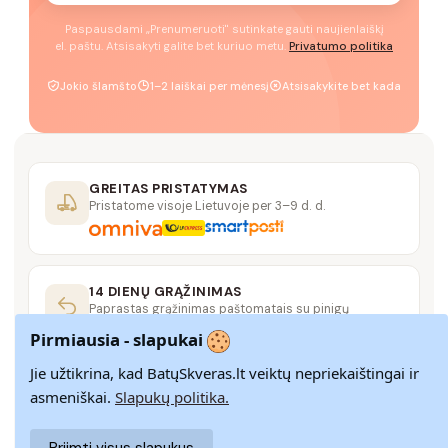
Paspausdami „Prenumeruoti" sutinkate gauti naujienlaiškį
el. paštu. Atsisakyti galite bet kuriuo metu.
Privatumo politika
Jokio šlamšto
1–2 laiškai per mėnesį
Atsisakykite bet kada
GREITAS PRISTATYMAS
Pristatome visoje Lietuvoje per 3–9 d. d.
14 DIENŲ GRĄŽINIMAS
Paprastas grąžinimas paštomatais su pinigų
grąžinimo garantija
Pirmiausia - slapukai
Jie užtikrina, kad BatųSkveras.lt veiktų nepriekaištingai ir
SAUGUS MOKĖJIMAS
asmeniškai.
Slapukų politika.
SSL šifravimas užtikrina aukščiausią jūsų duomenų
saugumo lygį
Priimti visus slapukus