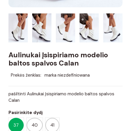
Aulinukai Įsispiriamo modelio
baltos spalvos Calan
Prekės ženklas:
marka niezdefiniowana
pašiltinti Aulinukai Įsispiriamo modelio baltos spalvos
Calan
Pasirinkite dydį
37
40
41