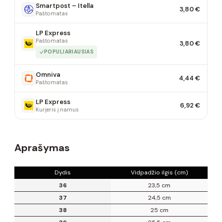
Smartpost – Itella
3,80 €
Paštomatas
LP Express
Paštomatas
3,80 €
POPULIARIAUSIAS
Omniva
4,44 €
Paštomatas
LP Express
6,92 €
Kurjeris į namus
Aprašymas
Dydis
Vidpadžio ilgis (cm)
36
23,5 cm
37
24,5 cm
38
25 cm