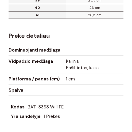
39
25,5 cm
40
26 cm
41
26,5 cm
Prekė detaliau
Dominuojanti medžiaga
Vidpadžio medžiaga
Kailinis
Pašiltintas, kailis
Platforma / padas (cm)
1 cm
Spalva
Kodas
BAT_8338 WHITE
Yra sandėlyje
1 Prekės