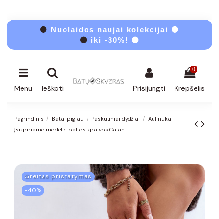
⚫
Nuolaidos naujai kolekcijai ⚫
⚫
iki -30%! ⚫
0
Menu
Ieškoti
Prisijungti
Krepšelis
Pagrindinis
Batai pigiau
Paskutiniai dydžiai
Aulinukai
Įsispiriamo modelio baltos spalvos Calan
Greitas pristatymas
−40%