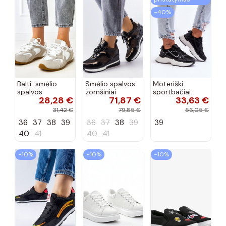
−40%
Balti-smėlio
Smėlio spalvos
Moteriški
spalvos
zomšiniai
sportbačiai
28,28 €
71,87 €
33,63 €
sportiniai
sportiniai
juodos spalvos
bateliai su
bateliai, „Karino"
Feluci
31,42 €
79,85 €
56,05 €
dvigubu raišteliu
36
37
38
39
36
37
38
39
39
Casey
40
41
40
41
−10%
−10%
−10%