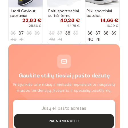
Juodi Caviour
Balti sportbačiai
Pilki sportiniai
sportiniai
su tišnėjimu
bateliai,
22,83 €
40,28 €
14,66 €
sportbačiai
Peyton
„Justice"
25,36 €
44,75 €
16,29 €
36
37
38
39
36
37
38
39
36
37
38
39
40
41
40
41
40
41
Gaukite stilių tiesiai į pašto dėžutę
Prisijunkite prie mūsų ir niekada nepraleiskite naujausių
mados tendencijų, įkvėpimo ir specialių pasiūlymų.
PRENUMERUOTI