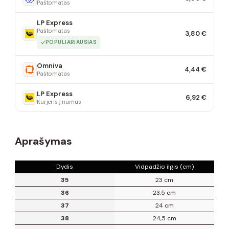
Paštomatas
LP Express
Paštomatas
3,80 €
POPULIARIAUSIAS
Omniva
4,44 €
Paštomatas
LP Express
6,92 €
Kurjeris į namus
Aprašymas
Dydis
Vidpadžio ilgis (cm)
35
23 cm
36
23,5 cm
37
24 cm
38
24,5 cm