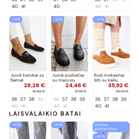
spalvos
40
41
40
40
41
−10%
−10%
−10%
Juodi batukai su
Juodi pusbačiai
Rudi mokasinai
Namal
su masyviu
šilti su kailiu
28,28 €
24,46 €
35,92 €
dekoracija
padu Teska
Loafy
31,42 €
27,18 €
39,91 €
36
37
38
39
36
37
38
39
36
37
38
39
40
41
40
41
40
41
LAISVALAIKIO BATAI
−10%
−10%
Greitas
pristatymas
−40%