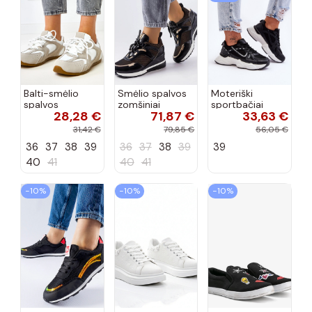
Balti-smėlio
Smėlio spalvos
Moteriški
spalvos
zomšiniai
sportbačiai
28,28 €
71,87 €
33,63 €
sportiniai
sportiniai
juodos spalvos
bateliai su
bateliai, „Karino"
Feluci
31,42 €
79,85 €
56,05 €
dvigubu raišteliu
36
37
38
39
36
37
38
39
39
Casey
40
41
40
41
−10%
−10%
−10%