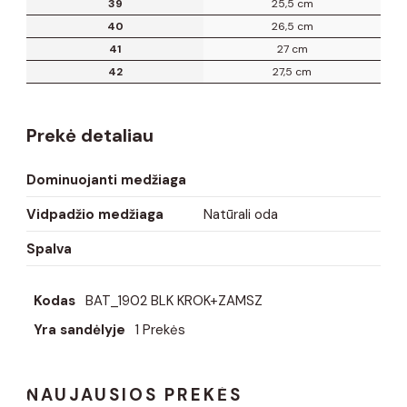
39
25,5 cm
40
26,5 cm
41
27 cm
42
27,5 cm
Prekė detaliau
Dominuojanti medžiaga
Vidpadžio medžiaga
Natūrali oda
Spalva
Kodas
BAT_1902 BLK KROK+ZAMSZ
Yra sandėlyje
1 Prekės
NAUJAUSIOS PREKĖS