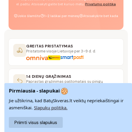
el. paštu. Atsisakyti galite bet kuriuo metu.
Privatumo politika
Jokio šlamšto
1–2 laiškai per mėnesį
Atsisakykite bet kada
GREITAS PRISTATYMAS
Pristatome visoje Lietuvoje per 3–9 d. d.
14 DIENŲ GRĄŽINIMAS
Paprastas grąžinimas paštomatais su pinigų
grąžinimo garantija
Pirmiausia - slapukai
Jie užtikrina, kad BatųSkveras.lt veiktų nepriekaištingai ir
SAUGUS MOKĖJIMAS
asmeniškai.
Slapukų politika.
SSL šifravimas užtikrina aukščiausią jūsų duomenų
saugumo lygį
Priimti visus slapukus