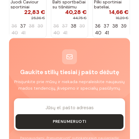
Juodi Caviour
Balti sportbačiai
Pilki sportiniai
sportiniai
su tišnėjimu
bateliai,
22,83 €
40,28 €
14,66 €
sportbačiai
Peyton
„Justice"
25,36 €
44,75 €
16,29 €
36
37
38
39
36
37
38
39
36
37
38
39
40
41
40
41
40
41
Gaukite stilių tiesiai į pašto dėžutę
Prisijunkite prie mūsų ir niekada nepraleiskite naujausių
mados tendencijų, įkvėpimo ir specialių pasiūlymų.
PRENUMERUOTI
Paspausdami „Prenumeruoti" sutinkate gauti naujienlaiškį