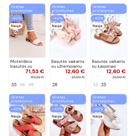
Greitas
Greitas
Greitas
pristatymas
pristatymas
pristatymas
−40%
−40%
−40%
Nauja
Nauja
Nauja
Moteriškos
Basutės vaikams
Basutės vaikams
basutės su
su užtempiamu
su kaspinais
71,53 €
12,60 €
12,60 €
aukso spalvos
užsegimu
aukso spalvos
kulniukais Laura
rožinės spalvos
119,22 €
21,00 €
21,00 €
Messi smėlio
35
36
38
28
23
25
spalvos
Greitas
Greitas
Greitas
pristatymas
pristatymas
pristatymas
−40%
−40%
−40%
Nauja
Nauja
Nauja