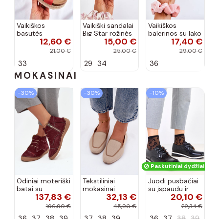
Vaikiškos
Vaikiški sandalai
Vaikiškos
basutės
Big Star rožinės
balerinos su lako
12,60 €
15,00 €
17,40 €
koralinės
spalvos
efektu ir
spalvos
kaspinais baltos
21,00 €
25,00 €
29,00 €
spalvos Zolly
33
29
34
36
MOKASINAI
−30%
−30%
−10%
Paskutiniai dydžiai!
Odiniai moteriški
Tekstiliniai
Juodi pusbačiai
batai su
mokasinai
su įspaudu ir
137,83 €
32,13 €
20,10 €
siūlėmis, pilies
smėlio spalvos
kvadratiniu
tipo, Artiker
Selisa
priekiu Kerawa
196,90 €
45,90 €
22,34 €
57C2116, bordo
36
37
38
39
37
38
39
36
37
38
39