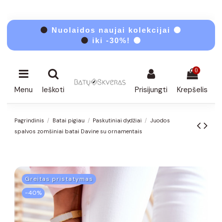
⚫
Nuolaidos naujai kolekcijai ⚫
⚫
iki -30%! ⚫
0
Menu
Ieškoti
Prisijungti
Krepšelis
Pagrindinis
Batai pigiau
Paskutiniai dydžiai
Juodos
spalvos zomšiniai batai Davine su ornamentais
Greitas pristatymas
−40%