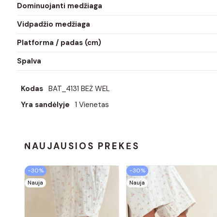
Dominuojanti medžiaga
Vidpadžio medžiaga
Platforma / padas (cm)
Spalva
Kodas
BAT_4131 BEŻ WEL
Yra sandėlyje
1 Vienetas
NAUJAUSIOS PREKĖS
−30%
−30%
Nauja
Nauja