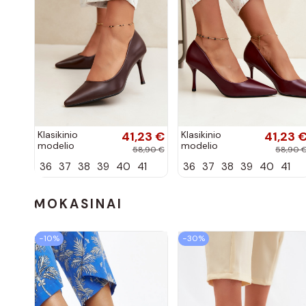
Klasikinio
41,23 €
Klasikinio
41,23 
modelio
modelio
58,90 €
58,90 
aukštakulniai
aukštakulniai
36
37
38
39
40
41
36
37
38
39
40
41
bateliai iš
bateliai iš
dirbtinės odos,
dirbtinės odos,
šokolado
bordo spalvos
spalvos Nesha
Nesha
MOKASINAI
−10%
−30%