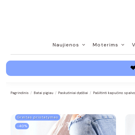
Naujienos
Moterims
Pagrindinis
Batai pigiau
Paskutiniai dydžiai
Pašiltinti kapučino spalv
Greitas pristatymas
−40%