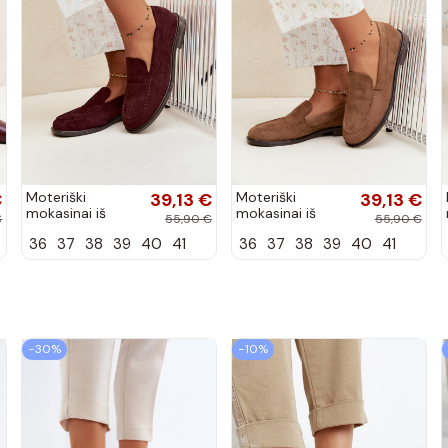
€
Moteriški
39,13 €
Moteriški
39,13 €
mokasinai iš
mokasinai iš
€
55,90 €
55,90 €
dirbtinės
dirbtinės
36
37
38
39
40
41
36
37
38
39
40
41
zomšos, bordo
zomšos, rudos
spalvos Laisie
spalvos Laisie
−30%
−10%