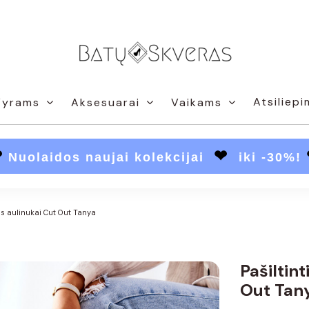
Atsiliepi
Vyrams
Aksesuarai
Vaikams
❤
❤
Nuolaidos naujai kolekcijai
iki -30%!
os aulinukai Cut Out Tanya
Pašiltin
Out Tan