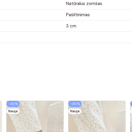
Natūralus zomšas
Pašiltinimas
3 cm
−30%
−30%
Nauja
Nauja