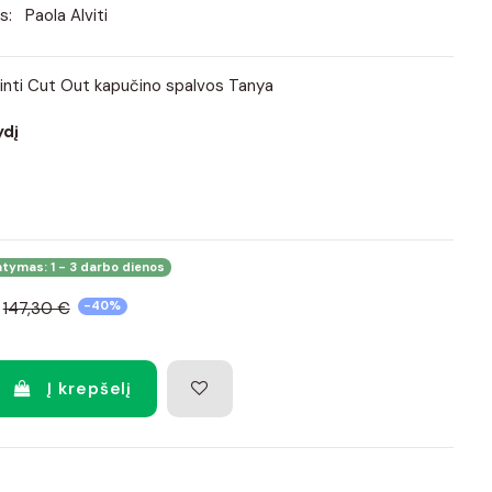
s:
Paola Alviti
ltinti Cut Out kapučino spalvos Tanya
ydį
atymas: 1 - 3 darbo dienos
147,30 €
-40%
Į krepšelį