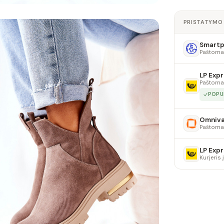
PRISTATYMO
Smartpo
Paštoma
LP Expr
Paštoma
POPU
Omniv
Paštoma
LP Expr
Kurjeris