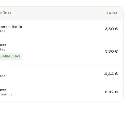
 BŪDAI
KAINA
st – Itella
3,80 €
tas
ess
tas
3,80 €
LIARIAUSIAS
a
4,44 €
tas
ess
6,92 €
 į namus