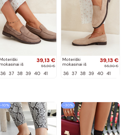
Moteriški
39,13 €
Moteriški
39,13 €
mokasinai iš
mokasinai iš
55,90 €
55,90 €
dirbtinės
dirbtinės
36
37
38
39
40
41
36
37
38
39
40
41
zomšos, molio
zomšos, smėlio
spalvos Laisie
spalvos Laisie
−10%
−30%