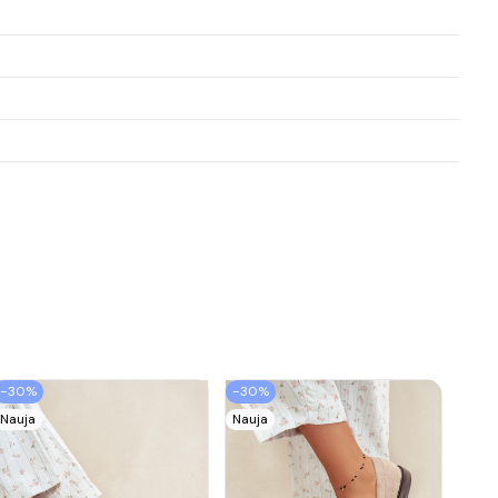
−30%
−30%
Nauja
Nauja