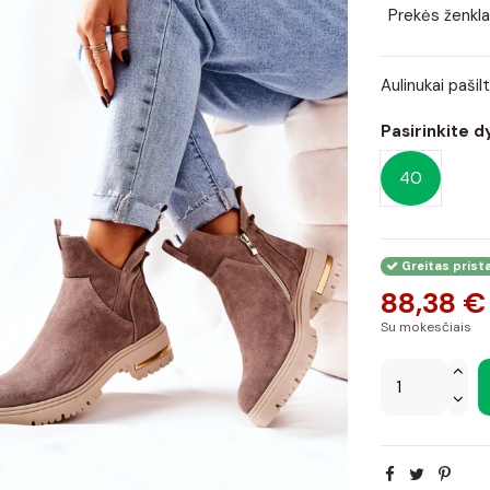
Prekės ženkla
Aulinukai paši
Pasirinkite d
40
Greitas prist
88,38 €
Su mokesčiais