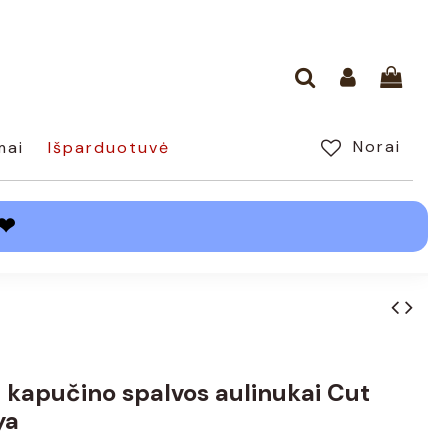
Norai
mai
Išparduotuvė
❤
ti kapučino spalvos aulinukai Cut
ya