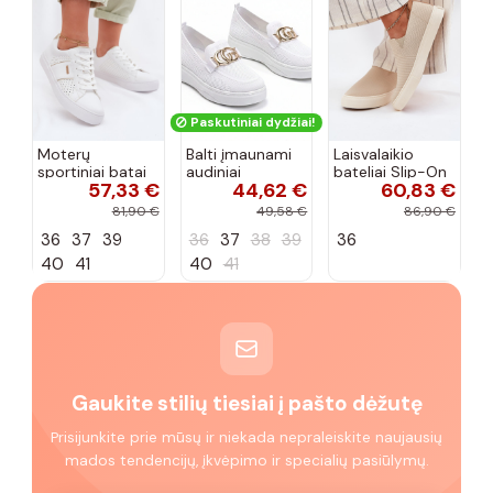
Paskutiniai dydžiai!
Moterų
Balti įmaunami
Laisvalaikio
sportiniai batai
audiniai
bateliai Slip-On
57,33 €
44,62 €
60,83 €
su ažūro
sportbačiai su
Big Star
elementais Big
sagtele
RR274721 smėlio
81,90 €
49,58 €
86,90 €
Star TT274291
Catherine
spalvos
36
37
39
36
37
38
39
36
baltos spalvos
40
41
40
41
Gaukite stilių tiesiai į pašto dėžutę
Prisijunkite prie mūsų ir niekada nepraleiskite naujausių
mados tendencijų, įkvėpimo ir specialių pasiūlymų.