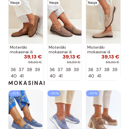
Nauja
Nauja
Nauja
Moteriški
Moteriški
Moteriški
mokasinai iš
mokasinai iš
mokasinai iš
39,13 €
39,13 €
39,13 €
dirbtinės
dirbtinės
dirbtinės
zomšos, rudos
zomšos, molio
zomšos, smėlio
55,90 €
55,90 €
55,90 €
spalvos Laisie
spalvos Laisie
spalvos Laisie
36
37
38
39
36
37
38
39
36
37
38
39
40
41
40
41
40
41
MOKASINAI
−10%
−30%
−30%