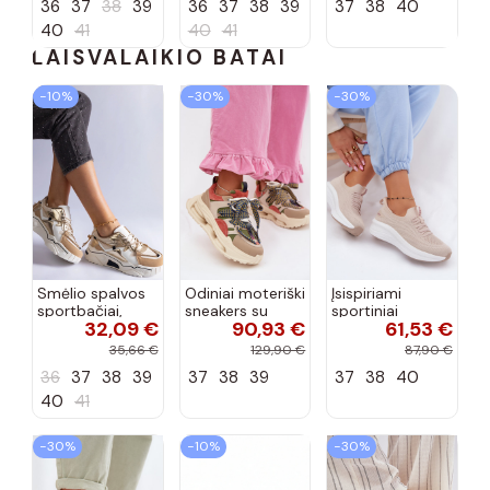
36
37
38
39
36
37
38
39
37
38
40
40
41
40
41
LAISVALAIKIO BATAI
−10%
−30%
−30%
Smėlio spalvos
Odiniai moteriški
Įsispiriami
sportbačiai,
sneakers su
sportiniai
32,09 €
90,93 €
61,53 €
dekoruoti Valdez
platforma D&A
bateliai Kobbo
cirkonio virvele
CR61-3133
102425 smėlio
35,66 €
129,90 €
87,90 €
smėlio spalvos
spalvos
36
37
38
39
37
38
39
37
38
40
40
41
−30%
−10%
−30%