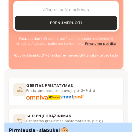
PRENUMERUOTI
Paspausdami „Prenumeruoti" sutinkate gauti naujienlaiškį
el. paštu. Atsisakyti galite bet kuriuo metu.
Privatumo politika
Jokio šlamšto
1–2 laiškai per mėnesį
Atsisakykite bet kada
GREITAS PRISTATYMAS
Pristatome visoje Lietuvoje per 3–9 d. d.
14 DIENŲ GRĄŽINIMAS
Paprastas grąžinimas paštomatais su pinigų
grąžinimo garantija
Pirmiausia - slapukai