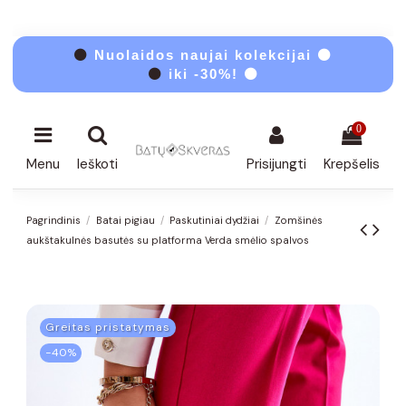
⚫
Nuolaidos naujai kolekcijai ⚫
⚫
iki -30%! ⚫
0
Menu
Ieškoti
Prisijungti
Krepšelis
Pagrindinis
Batai pigiau
Paskutiniai dydžiai
Zomšinės
aukštakulnės basutės su platforma Verda smėlio spalvos
Greitas pristatymas
−40%