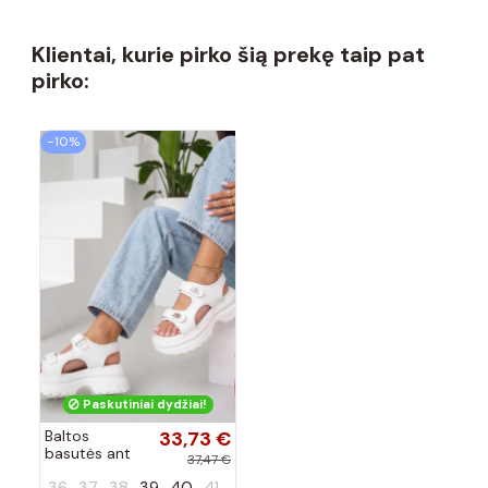
Klientai, kurie pirko šią prekę taip pat
pirko:
−10%
Paskutiniai dydžiai!
Baltos
33,73 €
basutės ant
37,47 €
masyvios
36
37
38
39
40
41