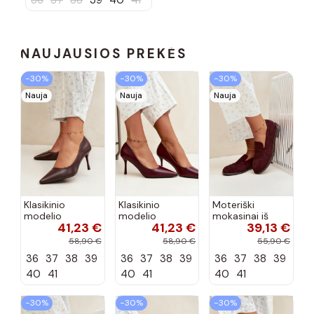
pado
Savannah
NAUJAUSIOS PREKĖS
−30%
−30%
−30%
Nauja
Nauja
Nauja
Klasikinio
Klasikinio
Moteriški
modelio
modelio
mokasinai iš
41,23 €
41,23 €
39,13 €
aukštakulniai
aukštakulniai
dirbtinės
bateliai iš
bateliai iš
zomšos, bordo
58,90 €
58,90 €
55,90 €
dirbtinės odos,
dirbtinės odos,
spalvos Laisie
36
37
38
39
36
37
38
39
36
37
38
39
šokolado
bordo spalvos
spalvos Nesha
Nesha
40
41
40
41
40
41
−30%
−30%
−30%