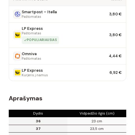
Smartpost – Itella
3,80 €
Paštomatas
LP Express
Paštomatas
3,80 €
POPULIARIAUSIAS
Omniva
4,44 €
Paštomatas
LP Express
6,92 €
Kurjeris į namus
Aprašymas
Dydis
Vidpadžio ilgis (cm)
36
23 cm
37
23,5 cm