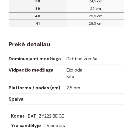
38
24,5 cm
39
25 cm
40
25,5 cm
41
26,5 cm
Prekė detaliau
Dominuojanti medžiaga
Dirbtinė zomša
Vidpadžio medžiaga
Eko oda
Kita
Platforma / padas (cm)
2,5 cm
Spalva
Kodas
BAT_ZY222 BEIGE
Yra sandėlyje
1 Vienetas