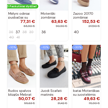
Paskutiniai dydžiai!
Mėlyni odiniai
Moteriški
Zazoo 20170
pusbačiai su
zomšiniai
zomšiniai
77,31 €
63,63 €
152,53 €
dekoratyvine
mokasinai
bateliai su
sagtimi Taija
Demela mėlynos
kulniukais smėlio
85,90 €
90,90 €
217,90 €
spalvos
spalvos
36
37
38
39
36
40
40
41
−10%
−10%
−30%
Rudos spalvos
Juodi Scafati
batai Moteriškas
blizgūs Mebrat
matinės
su juostelėmis
50,07 €
28,28 €
49,63 €
bateliai
apdailos bateliai
su lako efektu
bordo spalvos
55,63 €
31,42 €
70,90 €
Terione