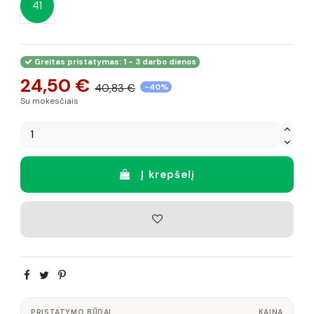
41
Greitas pristatymas: 1 - 3 darbo dienos
24,50 €
40,83 €
-40%
Su mokesčiais
Į krepšelį
PRISTATYMO BŪDAI
KAINA