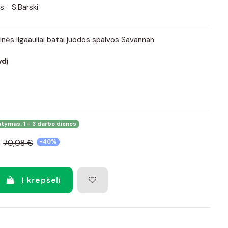
s:
S.Barski
nės ilgaauliai batai juodos spalvos Savannah
ydį
atymas: 1 - 3 darbo dienos
70,08 €
-40%
Į krepšelį