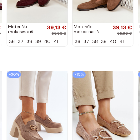
€
Moteriški
39,13 €
Moteriški
39,13 €
mokasinai iš
mokasinai iš
€
55,90 €
55,90 €
dirbtinės
dirbtinės
36
37
38
39
40
41
36
37
38
39
40
41
zomšos, bordo
zomšos, rudos
spalvos Laisie
spalvos Laisie
−30%
−10%