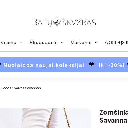
Atsiliepi
Vyrams
Aksesuarai
Vaikams
❤
❤
Nuolaidos naujai kolekcijai
iki -30%!
ai juodos spalvos Savannah
Zomšinia
Savanna