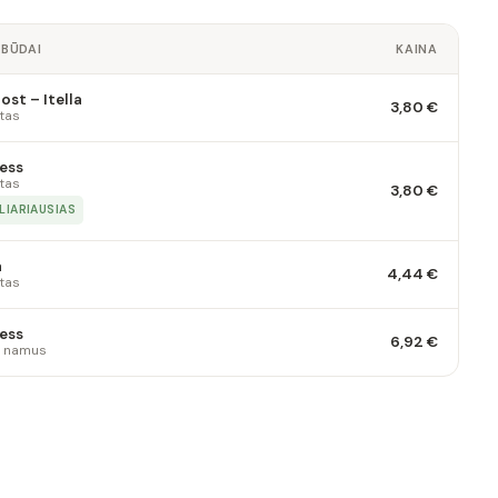
 BŪDAI
KAINA
st – Itella
3,80 €
tas
ess
tas
3,80 €
LIARIAUSIAS
a
4,44 €
tas
ess
6,92 €
 į namus