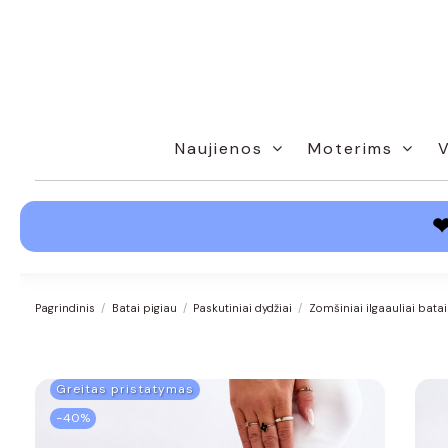
Naujienos
Moterims
Pagrindinis
Batai pigiau
Paskutiniai dydžiai
Zomšiniai ilgaauliai bat
Greitas pristatymas
−40%