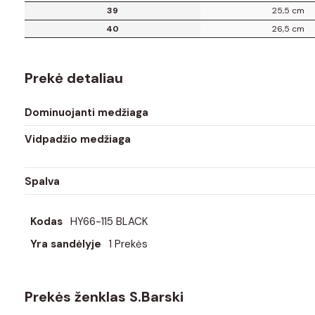
39
25,5 cm
40
26,5 cm
Prekė detaliau
Dominuojanti medžiaga
Vidpadžio medžiaga
Spalva
Kodas
HY66-115 BLACK
Yra sandėlyje
1 Prekės
Prekės ženklas S.Barski