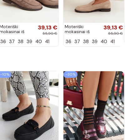
Moteriški
39,13 €
Moteriški
39,13 €
mokasinai iš
mokasinai iš
55,90 €
55,90 €
dirbtinės
dirbtinės
36
37
38
39
40
41
36
37
38
39
40
41
zomšos, molio
zomšos, smėlio
spalvos Laisie
spalvos Laisie
−10%
−30%