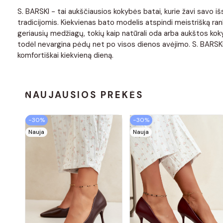
S. BARSKI - tai aukščiausios kokybės batai, kurie žavi savo iš
tradicijomis. Kiekvienas bato modelis atspindi meistrišką ran
geriausių medžiagų, tokių kaip natūrali oda arba aukštos kok
todėl nevargina pėdų net po visos dienos avėjimo. S. BARSKI ba
komfortiškai kiekvieną dieną.
NAUJAUSIOS PREKĖS
−30%
−30%
Nauja
Nauja