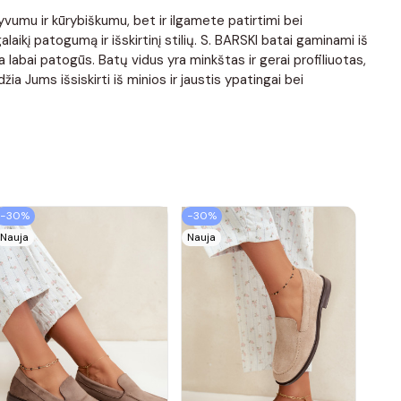
tyvumu ir kūrybiškumu, bet ir ilgamete patirtimi bei
ikį patogumą ir išskirtinį stilių. S. BARSKI batai gaminami iš
labai patogūs. Batų vidus yra minkštas ir gerai profiliuotas,
a Jums išsiskirti iš minios ir jaustis ypatingai bei
−30%
−30%
Nauja
Nauja