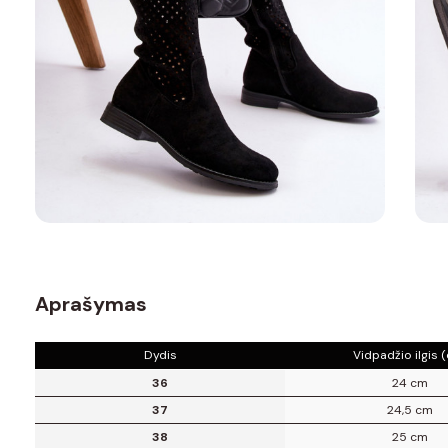
Aprašymas
Dydis
Vidpadžio ilgis 
36
24 cm
37
24,5 cm
38
25 cm