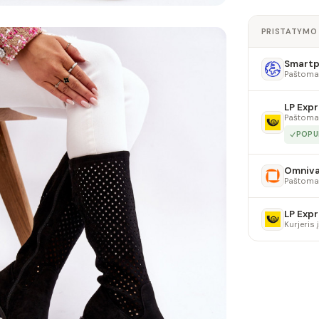
PRISTATYMO
Smartpo
Paštoma
LP Expr
Paštoma
POPU
Omniv
Paštoma
LP Expr
Kurjeris