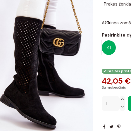
Prekės ženkla
Ažūrinės zomši
Pasirinkite d
41
Greitas prist
42,05 €
Su mokesčiais