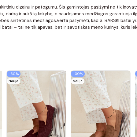
skirtiniu dizainu ir patogumu. Šis gamintojas pasižymi ne tik inova
kų darbą ir aukštą kokybę, o naudojamos medžiagos garantuoja ilgala
ybės sintetinės medžiagos.Verta pažymėti, kad S. BARSKI batai yra 
tai – tai ne tik apavas, bet ir savotiškas meno kūrinys, kuris leidži
−30%
−30%
Nauja
Nauja