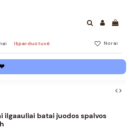
Norai
mai
Išparduotuvė
❤
i ilgaauliai batai juodos spalvos
h