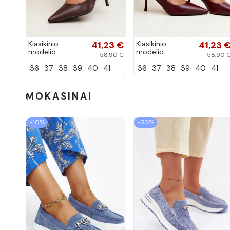
Klasikinio
41,23 €
Klasikinio
41,23 
modelio
modelio
58,90 €
58,90 
aukštakulniai
aukštakulniai
36
37
38
39
40
41
36
37
38
39
40
41
bateliai iš
bateliai iš
dirbtinės odos,
dirbtinės odos,
šokolado
bordo spalvos
spalvos Nesha
Nesha
MOKASINAI
−10%
−30%