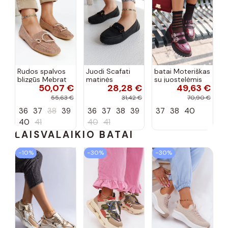
Rudos spalvos
Juodi Scafati
batai Moteriškas
blizgūs Mebrat
matinės
su juostelėmis
50,07 €
28,28 €
49,63 €
bateliai
apdailos bateliai
su lako efektu
bordo spalvos
55,63 €
31,42 €
70,90 €
Terione
36
37
38
39
36
37
38
39
37
38
40
40
41
40
41
LAISVALAIKIO BATAI
−10%
−30%
−30%