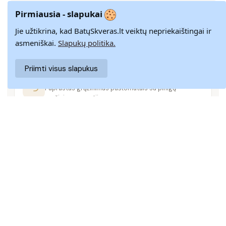
Pirmiausia - slapukai
GREITAS PRISTATYMAS
Jie užtikrina, kad BatųSkveras.lt veiktų nepriekaištingai ir
Pristatome visoje Lietuvoje per 3–9 d. d.
asmeniškai.
Slapukų politika.
Priimti visus slapukus
14 DIENŲ GRĄŽINIMAS
Paprastas grąžinimas paštomatais su pinigų
grąžinimo garantija
SAUGUS MOKĖJIMAS
SSL šifravimas užtikrina aukščiausią jūsų duomenų
saugumo lygį
KLIENTŲ APTARNAVIMAS
Rašykite mums
info@batuskveras.lt