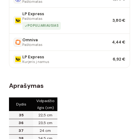
Paštomatas
LP Express
Paštomatas
3,80 €
POPULIARIAUSIAS
Omniva
4,44 €
Paštomatas
LP Express
6,92 €
Kurjeris į namus
Aprašymas
Vidpadžio
Dydis
ilgis (cm)
35
22,5 cm
36
23,5 cm
37
24 cm
38
24,5 cm