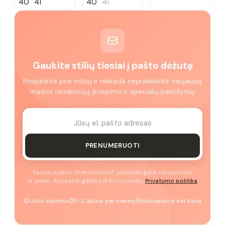
40
41
40
41
Gaukite stilių tiesiai į pašto dėžutę
Prisijunkite prie mūsų ir niekada nepraleiskite naujausių
mados tendencijų, įkvėpimo ir specialių pasiūlymų.
PRENUMERUOTI
Paspausdami „Prenumeruoti" sutinkate gauti naujienlaiškį
el. paštu. Atsisakyti galite bet kuriuo metu.
Privatumo politika
Jokio šlamšto
1–2 laiškai per mėnesį
Atsisakykite bet kada