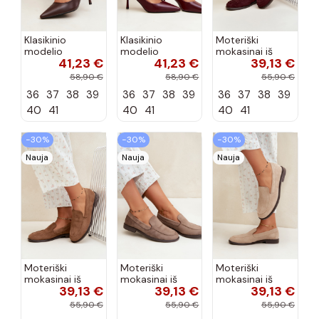
Klasikinio
Klasikinio
Moteriški
modelio
modelio
mokasinai iš
41,23 €
41,23 €
39,13 €
aukštakulniai
aukštakulniai
dirbtinės
bateliai iš
bateliai iš
zomšos, bordo
58,90 €
58,90 €
55,90 €
dirbtinės odos,
dirbtinės odos,
spalvos Laisie
36
37
38
39
36
37
38
39
36
37
38
39
šokolado
bordo spalvos
spalvos Nesha
Nesha
40
41
40
41
40
41
−30%
−30%
−30%
Nauja
Nauja
Nauja
Moteriški
Moteriški
Moteriški
mokasinai iš
mokasinai iš
mokasinai iš
39,13 €
39,13 €
39,13 €
dirbtinės
dirbtinės
dirbtinės
zomšos, rudos
zomšos, molio
zomšos, smėlio
55,90 €
55,90 €
55,90 €
spalvos Laisie
spalvos Laisie
spalvos Laisie