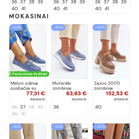
36
37
38
39
36
37
38
39
36
37
38
39
40
41
40
41
40
41
MOKASINAI
−10%
−30%
−30%
Paskutiniai dydžiai!
Mėlyni odiniai
Moteriški
Zazoo 20170
pusbačiai su
zomšiniai
zomšiniai
77,31 €
63,63 €
152,53 €
dekoratyvine
mokasinai
bateliai su
sagtimi Taija
Demela mėlynos
kulniukais smėlio
85,90 €
90,90 €
217,90 €
spalvos
spalvos
36
37
38
39
36
40
40
41
−10%
−10%
−30%