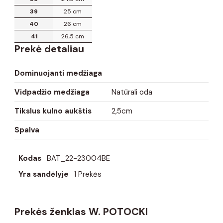
39
25 cm
40
26 cm
41
26,5 cm
Prekė detaliau
Dominuojanti medžiaga
Vidpadžio medžiaga
Natūrali oda
Tikslus kulno aukštis
2,5cm
Spalva
Kodas
BAT_22-23004BE
Yra sandėlyje
1 Prekės
Prekės ženklas W. POTOCKI