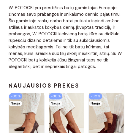
W. POTOCKI yra prestižinis batų gamintojas Europoje,
žinomas savo prabangos ir unikalumo derinio pajautimu.
Šio gamintojo rankų darbo batai puikiai atspindi amžino
stiliaus ir aukštos kokybės derinį. Įkvėptas tradicijų ir
prabangos, W. POTOCKI kiekvieną batą kūrė su didžiule
rūpesčiu dizaino detalėms ir tik su aukščiausiomis
kokybės medžiagomis. Tai ne tik batų kūrimas, tai
menas, kuris išreiškia subtilų skonį ir išskirtinį stilių. Su W.
POTOCKI batų kolekcija Jūsų žingsniai taps ne tik
elegantiški, bet ir nepriekaištingai patogūs.
NAUJAUSIOS PREKĖS
−30%
−30%
−30%
Nauja
Nauja
Nauja