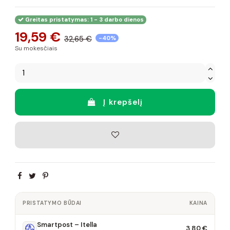
Greitas pristatymas: 1 - 3 darbo dienos
19,59 €
32,65 €
-40%
Su mokesčiais
Į krepšelį
PRISTATYMO BŪDAI
KAINA
Smartpost – Itella
3,80 €