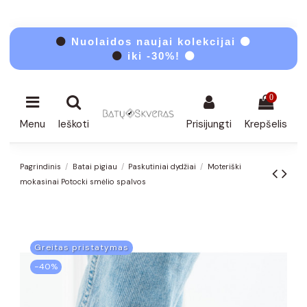
⚫
Nuolaidos naujai kolekcijai ⚫
⚫
iki -30%! ⚫
0
Menu
Ieškoti
Prisijungti
Krepšelis
Pagrindinis
Batai pigiau
Paskutiniai dydžiai
Moteriški
mokasinai Potocki smėlio spalvos
Greitas pristatymas
−40%