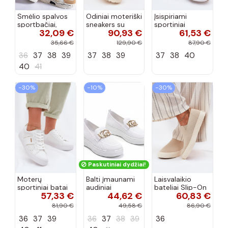
Smėlio spalvos
Odiniai moteriški
Įsispiriami
sportbačiai,
sneakers su
sportiniai
32,09 €
90,93 €
61,53 €
dekoruoti Valdez
platforma D&A
bateliai Kobbo
cirkonio virvele
CR61-3133
102425 smėlio
35,66 €
129,90 €
87,90 €
smėlio spalvos
spalvos
36
37
38
39
37
38
39
37
38
40
40
41
−30%
−10%
−30%
Paskutiniai dydžiai!
Moterų
Balti įmaunami
Laisvalaikio
sportiniai batai
audiniai
bateliai Slip-On
57,33 €
44,62 €
60,83 €
su ažūro
sportbačiai su
Big Star
elementais Big
sagtele
RR274721 smėlio
81,90 €
49,58 €
86,90 €
Star TT274291
Catherine
spalvos
36
37
39
36
37
38
39
36
baltos spalvos