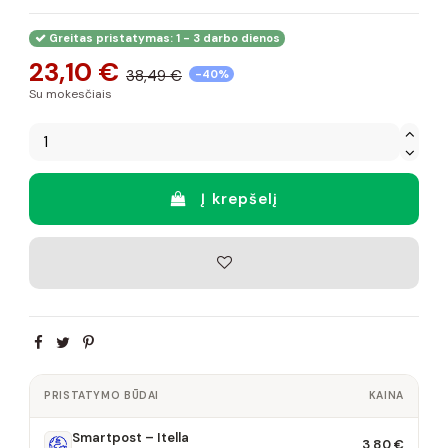
Greitas pristatymas: 1 - 3 darbo dienos
23,10 €
38,49 €
-40%
Su mokesčiais
Į krepšelį
PRISTATYMO BŪDAI
KAINA
Smartpost – Itella
3,80 €