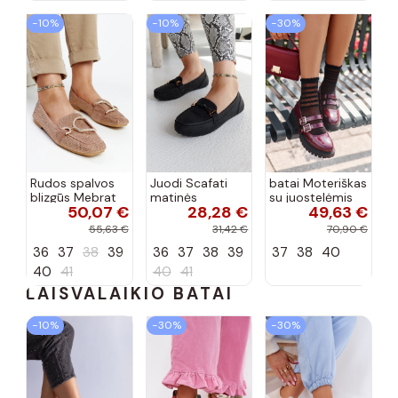
−10%
−10%
−30%
Rudos spalvos
Juodi Scafati
batai Moteriškas
blizgūs Mebrat
matinės
su juostelėmis
50,07 €
28,28 €
49,63 €
bateliai
apdailos bateliai
su lako efektu
bordo spalvos
55,63 €
31,42 €
70,90 €
Terione
36
37
38
39
36
37
38
39
37
38
40
40
41
40
41
LAISVALAIKIO BATAI
−10%
−30%
−30%