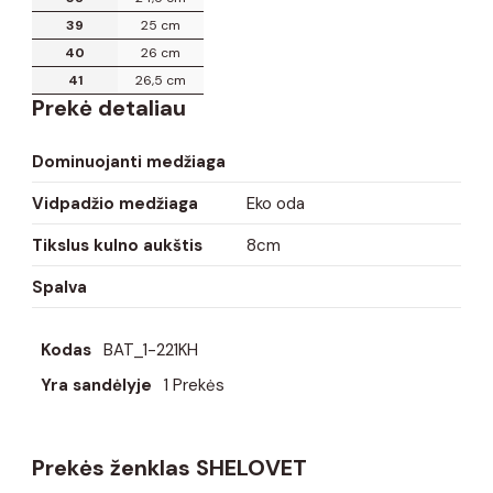
39
25 cm
40
26 cm
41
26,5 cm
Prekė detaliau
Dominuojanti medžiaga
Vidpadžio medžiaga
Eko oda
Tikslus kulno aukštis
8cm
Spalva
Kodas
BAT_1-221KH
Yra sandėlyje
1 Prekės
Prekės ženklas SHELOVET