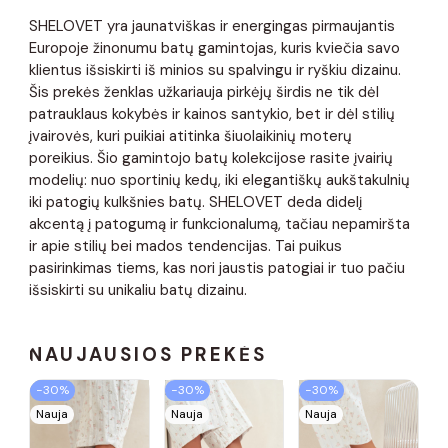
SHELOVET yra jaunatviškas ir energingas pirmaujantis
Europoje žinonumu batų gamintojas, kuris kviečia savo
klientus išsiskirti iš minios su spalvingu ir ryškiu dizainu.
Šis prekės ženklas užkariauja pirkėjų širdis ne tik dėl
patrauklaus kokybės ir kainos santykio, bet ir dėl stilių
įvairovės, kuri puikiai atitinka šiuolaikinių moterų
poreikius. Šio gamintojo batų kolekcijose rasite įvairių
modelių: nuo ​​sportinių kedų, iki elegantiškų aukštakulnių
iki patogių kulkšnies batų. SHELOVET deda didelį
akcentą į patogumą ir funkcionalumą, tačiau nepamiršta
ir apie stilių bei mados tendencijas. Tai puikus
pasirinkimas tiems, kas nori jaustis patogiai ir tuo pačiu
išsiskirti su unikaliu batų dizainu.
NAUJAUSIOS PREKĖS
−30%
−30%
−30%
Nauja
Nauja
Nauja