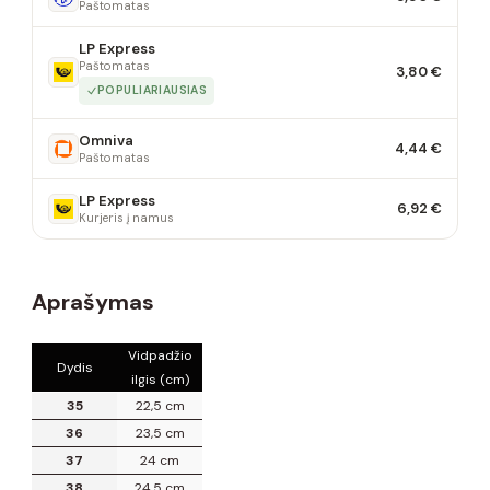
Paštomatas
LP Express
Paštomatas
3,80 €
POPULIARIAUSIAS
Omniva
4,44 €
Paštomatas
LP Express
6,92 €
Kurjeris į namus
Aprašymas
Vidpadžio
Dydis
ilgis (cm)
35
22,5 cm
36
23,5 cm
37
24 cm
38
24,5 cm