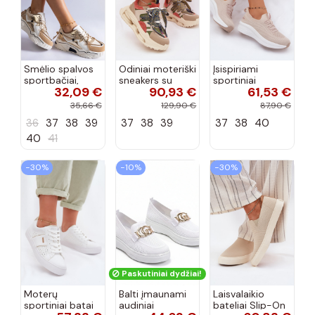
Smėlio spalvos
Odiniai moteriški
Įsispiriami
sportbačiai,
sneakers su
sportiniai
32,09 €
90,93 €
61,53 €
dekoruoti Valdez
platforma D&A
bateliai Kobbo
cirkonio virvele
CR61-3133
102425 smėlio
35,66 €
129,90 €
87,90 €
smėlio spalvos
spalvos
36
37
38
39
37
38
39
37
38
40
40
41
−30%
−10%
−30%
Paskutiniai dydžiai!
Moterų
Balti įmaunami
Laisvalaikio
sportiniai batai
audiniai
bateliai Slip-On