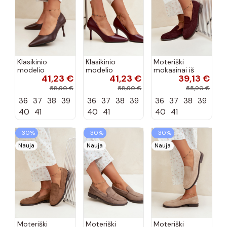
Klasikinio
Klasikinio
Moteriški
modelio
modelio
mokasinai iš
41,23 €
41,23 €
39,13 €
aukštakulniai
aukštakulniai
dirbtinės
bateliai iš
bateliai iš
zomšos, bordo
58,90 €
58,90 €
55,90 €
dirbtinės odos,
dirbtinės odos,
spalvos Laisie
36
37
38
39
36
37
38
39
36
37
38
39
šokolado
bordo spalvos
spalvos Nesha
Nesha
40
41
40
41
40
41
−30%
−30%
−30%
Nauja
Nauja
Nauja
Moteriški
Moteriški
Moteriški