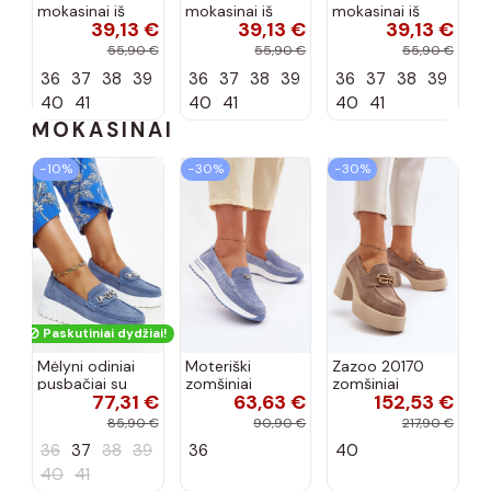
mokasinai iš
mokasinai iš
mokasinai iš
39,13 €
39,13 €
39,13 €
dirbtinės
dirbtinės
dirbtinės
zomšos, rudos
zomšos, molio
zomšos, smėlio
55,90 €
55,90 €
55,90 €
spalvos Laisie
spalvos Laisie
spalvos Laisie
36
37
38
39
36
37
38
39
36
37
38
39
40
41
40
41
40
41
MOKASINAI
−10%
−30%
−30%
Paskutiniai dydžiai!
Mėlyni odiniai
Moteriški
Zazoo 20170
pusbačiai su
zomšiniai
zomšiniai
77,31 €
63,63 €
152,53 €
dekoratyvine
mokasinai
bateliai su
sagtimi Taija
Demela mėlynos
kulniukais smėlio
85,90 €
90,90 €
217,90 €
spalvos
spalvos
36
37
38
39
36
40
40
41