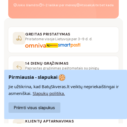
Jokio šlamšto
1–2 laiškai per mėnesį
Atsisakykite bet kada
GREITAS PRISTATYMAS
Pristatome visoje Lietuvoje per 3–9 d. d.
14 DIENŲ GRĄŽINIMAS
Paprastas grąžinimas paštomatais su pinigų
grąžinimo garantija
Pirmiausia - slapukai
Jie užtikrina, kad BatųSkveras.lt veiktų nepriekaištingai ir
SAUGUS MOKĖJIMAS
asmeniškai.
Slapukų politika.
SSL šifravimas užtikrina aukščiausią jūsų duomenų
saugumo lygį
Priimti visus slapukus
KLIENTŲ APTARNAVIMAS
Rašykite mums
info@batuskveras.lt