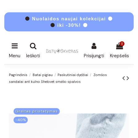
⚫
Nuolaidos naujai kolekcijai ⚫
⚫
iki -30%! ⚫
0
Menu
Ieškoti
Prisijungti
Krepšelis
Pagrindinis
Batai pigiau
Paskutiniai dydžiai
Zomšos
sandalai ant kulno Shelovet smėlio spalvos
Greitas pristatymas
−40%