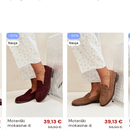
−30%
−30%
Nauja
Nauja
€
Moteriški
39,13 €
Moteriški
39,13 €
mokasinai iš
mokasinai iš
€
55,90 €
55,90 €
dirbtinės
dirbtinės