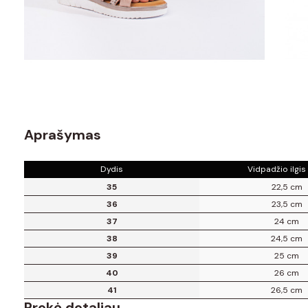
Aprašymas
Dydis
Vidpadžio ilgis
35
22,5 cm
36
23,5 cm
37
24 cm
38
24,5 cm
39
25 cm
40
26 cm
41
26,5 cm
Prekė detaliau