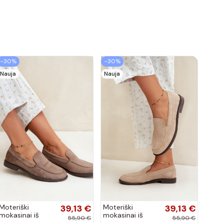
−30%
−30%
Nauja
Nauja
Moteriški
39,13 €
Moteriški
39,13 €
mokasinai iš
mokasinai iš
55,90 €
55,90 €
dirbtinės
dirbtinės