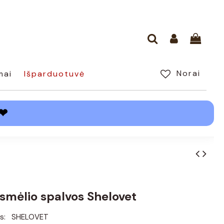
Norai
mai
Išparduotuvė
❤
smėlio spalvos Shelovet
s:
SHELOVET