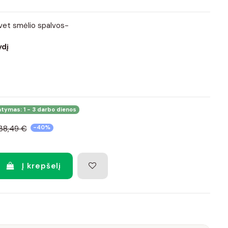
vet smėlio spalvos-
ydį
atymas: 1 - 3 darbo dienos
38,49 €
-40%
Į krepšelį