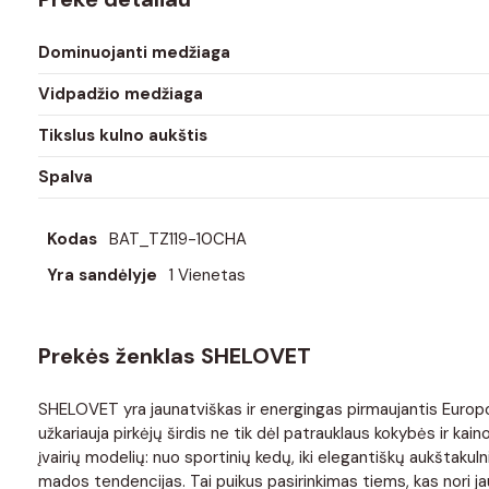
Dominuojanti medžiaga
Vidpadžio medžiaga
Tikslus kulno aukštis
Spalva
Kodas
BAT_TZ119-10CHA
Yra sandėlyje
1 Vienetas
Prekės ženklas SHELOVET
SHELOVET yra jaunatviškas ir energingas pirmaujantis Europoje
užkariauja pirkėjų širdis ne tik dėl patrauklaus kokybės ir kaino
įvairių modelių: nuo ​​sportinių kedų, iki elegantiškų aukštak
mados tendencijas. Tai puikus pasirinkimas tiems, kas nori jaus