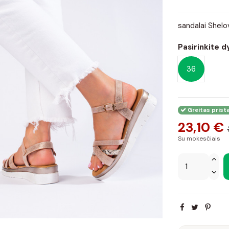
sandalai Shelo
Pasirinkite d
36
Greitas prist
23,10 €
Su mokesčiais