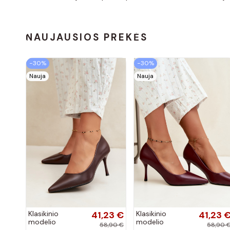
NAUJAUSIOS PREKĖS
−30%
−30%
Nauja
Nauja
Klasikinio
41,23 €
Klasikinio
41,23 
modelio
modelio
58,90 €
58,90 
aukštakulniai
aukštakulniai