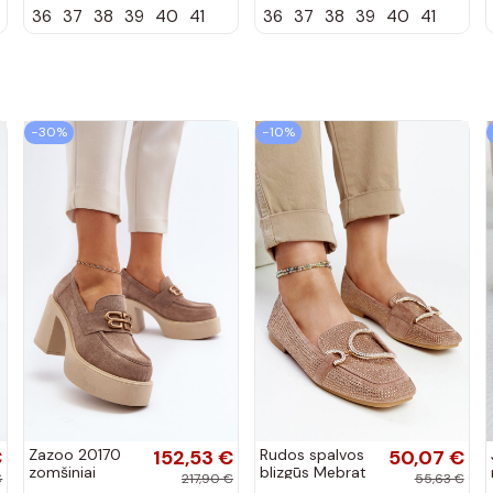
36
37
38
39
40
41
36
37
38
39
40
41
zomšos, bordo
zomšos, rudos
spalvos Laisie
spalvos Laisie
−30%
−10%
€
Zazoo 20170
152,53 €
Rudos spalvos
50,07 €
zomšiniai
blizgūs Mebrat
€
217,90 €
55,63 €
bateliai su
bateliai