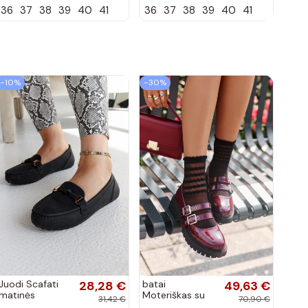
36
37
38
39
40
41
36
37
38
39
40
41
zomšos, molio
zomšos, smėlio
spalvos Laisie
spalvos Laisie
−10%
−30%
Juodi Scafati
28,28 €
batai
49,63 €
matinės
Moteriškas su
31,42 €
70,90 €
apdailos bateliai
juostelėmis su