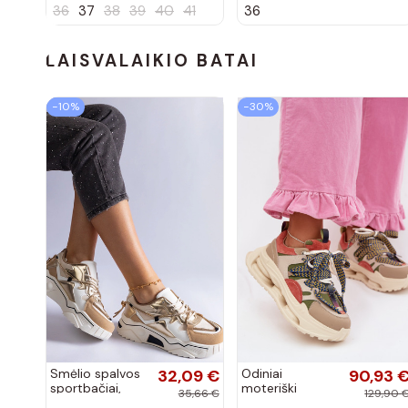
36
37
38
39
40
41
36
sagtimi Taija
Demela mėlynos
spalvos
LAISVALAIKIO BATAI
−10%
−30%
Smėlio spalvos
32,09 €
Odiniai
90,93 
sportbačiai,
moteriški
35,66 €
129,90 
dekoruoti
sneakers su