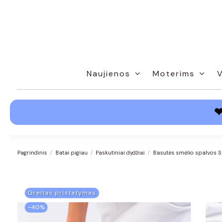
Naujienos
Moterims
Pagrindinis
Batai pigiau
Paskutiniai dydžiai
Basutės smėlio spalvos S
Greitas pristatymas
−40%