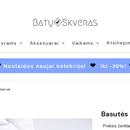
Atsiliepi
Vyrams
Aksesuarai
Vaikams
❤
❤
Nuolaidos naujai kolekcijai
iki -30%!
helovet
Basutės 
Prekės ženkla