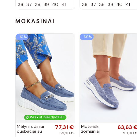
36
37
38
39
40
41
36
37
38
39
40
41
bateliai iš
bateliai iš
dirbtinės odos,
dirbtinės odos,
šokolado
bordo spalvos
spalvos Nesha
Nesha
MOKASINAI
−10%
−30%
Paskutiniai dydžiai!
Mėlyni odiniai
77,31 €
Moteriški
63,63 
pusbačiai su
zomšiniai
85,90 €
90,90 
dekoratyvine
mokasinai