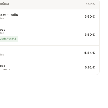
 BŪDAI
KAINA
st – Itella
3,80 €
tas
ess
tas
3,80 €
LIARIAUSIAS
a
4,44 €
tas
ess
6,92 €
 į namus