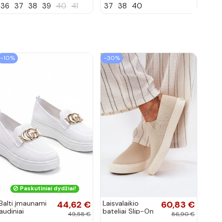
36
37
38
39
40
41
37
38
40
lako efektu
bordo spalvos
Terione
−10%
−30%
Paskutiniai dydžiai!
Balti įmaunami
44,62 €
Laisvalaikio
60,83 €
audiniai
bateliai Slip-On
49,58 €
86,90 €
sportbačiai su
Big Star