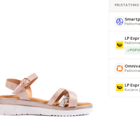
PRISTATYMO
Smartpo
Paštoma
LP Expr
Paštoma
POPU
Omniv
Paštoma
LP Expr
Kurjeris