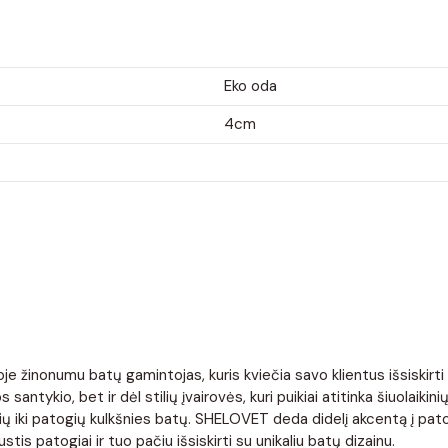
Eko oda
4cm
 žinonumu batų gamintojas, kuris kviečia savo klientus išsiskirti iš
s santykio, bet ir dėl stilių įvairovės, kuri puikiai atitinka šiuolai
ulnių iki patogių kulkšnies batų. SHELOVET deda didelį akcentą į pat
tis patogiai ir tuo pačiu išsiskirti su unikaliu batų dizainu.