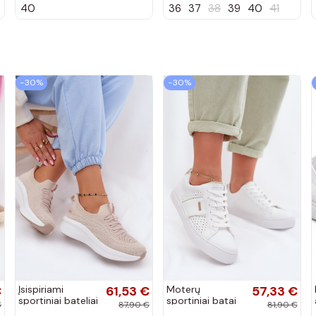
40
36
37
38
39
40
41
kulniukais
smėlio spalvos
−30%
−30%
€
Įsispiriami
61,53 €
Moterų
57,33 €
sportiniai bateliai
sportiniai batai
€
87,90 €
81,90 €
Kobbo 102425
su ažūro