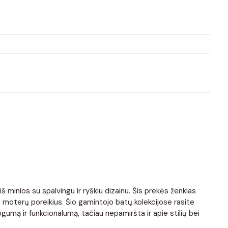
 minios su spalvingu ir ryškiu dizainu. Šis prekės ženklas
kinių moterų poreikius. Šio gamintojo batų kolekcijose rasite
ogumą ir funkcionalumą, tačiau nepamiršta ir apie stilių bei