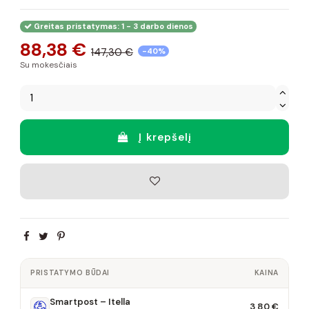
Greitas pristatymas: 1 - 3 darbo dienos
88,38 €
147,30 €
-40%
Su mokesčiais
Į krepšelį
PRISTATYMO BŪDAI
KAINA
Smartpost – Itella
3,80 €