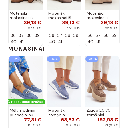
Moteriški
Moteriški
Moteriški
mokasinai iš
mokasinai iš
mokasinai iš
39,13 €
39,13 €
39,13 €
dirbtinės
dirbtinės
dirbtinės
zomšos, rudos
zomšos, molio
zomšos, smėlio
55,90 €
55,90 €
55,90 €
spalvos Laisie
spalvos Laisie
spalvos Laisie
36
37
38
39
36
37
38
39
36
37
38
39
40
41
40
41
40
41
MOKASINAI
−10%
−30%
−30%
Paskutiniai dydžiai!
Mėlyni odiniai
Moteriški
Zazoo 20170
pusbačiai su
zomšiniai
zomšiniai
77,31 €
63,63 €
152,53 €
dekoratyvine
mokasinai
bateliai su
sagtimi Taija
Demela mėlynos
kulniukais smėlio
85,90 €
90,90 €
217,90 €