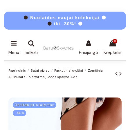
⚫
Nuolaidos naujai kolekcijai ⚫
⚫
iki -30%! ⚫
0
Menu
Ieškoti
Prisijungti
Krepšelis
Pagrindinis
Batai pigiau
Paskutiniai dydžiai
Zomšiniai
Aulinukai su platforma juodos spalvos Alda
Greitas pristatymas
−40%