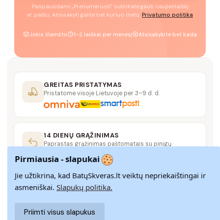
Paspausdami „Prenumeruoti" sutinkate gauti naujienlaiškį
el. paštu. Atsisakyti galite bet kuriuo metu.
Privatumo politika
Jokio šlamšto
1–2 laiškai per mėnesį
Atsisakykite bet kada
GREITAS PRISTATYMAS
Pristatome visoje Lietuvoje per 3–9 d. d.
14 DIENŲ GRĄŽINIMAS
Paprastas grąžinimas paštomatais su pinigų
grąžinimo garantija
Pirmiausia - slapukai
Jie užtikrina, kad BatųSkveras.lt veiktų nepriekaištingai ir
SAUGUS MOKĖJIMAS
asmeniškai.
Slapukų politika.
SSL šifravimas užtikrina aukščiausią jūsų duomenų
saugumo lygį
Priimti visus slapukus