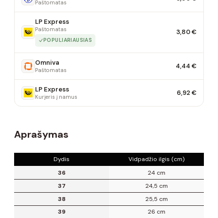
Paštomatas
LP Express
Paštomatas
3,80 €
POPULIARIAUSIAS
Omniva
4,44 €
Paštomatas
LP Express
6,92 €
Kurjeris į namus
Aprašymas
Dydis
Vidpadžio ilgis (cm)
36
24 cm
37
24,5 cm
38
25,5 cm
39
26 cm