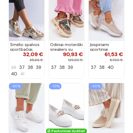
Smėlio spalvos
Odiniai moteriški
Įsispiriami
sportbačiai,
sneakers su
sportiniai
32,09 €
90,93 €
61,53 €
dekoruoti Valdez
platforma D&A
bateliai Kobbo
cirkonio virvele
CR61-3133
102425 smėlio
35,66 €
129,90 €
87,90 €
smėlio spalvos
spalvos
36
37
38
39
37
38
39
37
38
40
40
41
−30%
−10%
−30%
Paskutiniai dydžiai!