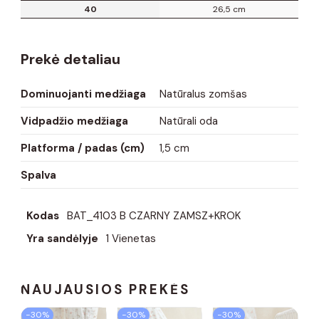
40
26,5 cm
Prekė detaliau
Dominuojanti medžiaga
Natūralus zomšas
Vidpadžio medžiaga
Natūrali oda
Platforma / padas (cm)
1,5 cm
Spalva
Kodas
BAT_4103 B CZARNY ZAMSZ+KROK
Yra sandėlyje
1 Vienetas
NAUJAUSIOS PREKĖS
−30%
−30%
−30%