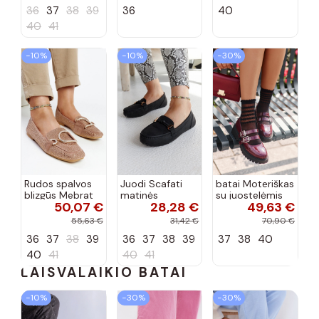
spalvos
spalvos
36
37
38
39
36
40
40
41
−10%
−10%
−30%
Rudos spalvos
Juodi Scafati
batai Moteriškas
blizgūs Mebrat
matinės
su juostelėmis
50,07 €
28,28 €
49,63 €
bateliai
apdailos bateliai
su lako efektu
bordo spalvos
55,63 €
31,42 €
70,90 €
Terione
36
37
38
39
36
37
38
39
37
38
40
40
41
40
41
LAISVALAIKIO BATAI
−10%
−30%
−30%