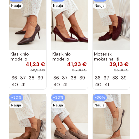
Nauja
Nauja
Nauja
Klasikinio
Klasikinio
Moteriški
modelio
modelio
mokasinai iš
41,23 €
41,23 €
39,13 €
aukštakulniai
aukštakulniai
dirbtinės
bateliai iš
bateliai iš
zomšos, bordo
58,90 €
58,90 €
55,90 €
dirbtinės odos,
dirbtinės odos,
spalvos Laisie
36
37
38
39
36
37
38
39
36
37
38
39
šokolado
bordo spalvos
spalvos Nesha
Nesha
40
41
40
41
40
41
−30%
−30%
−30%
Nauja
Nauja
Nauja