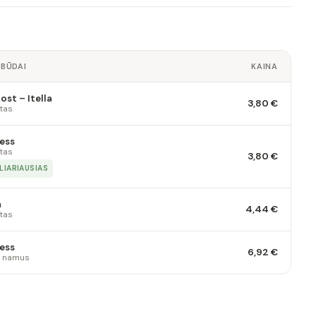
 BŪDAI
KAINA
st – Itella
3,80 €
tas
ess
tas
3,80 €
LIARIAUSIAS
a
4,44 €
tas
ess
6,92 €
 į namus