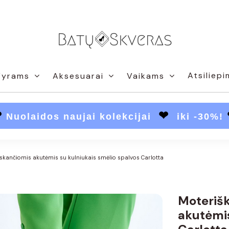
Atsiliepi
Vyrams
Aksesuarai
Vaikams
❤
❤
Nuolaidos naujai kolekcijai
iki -30%!
iskančiomis akutėmis su kulniukais smėlio spalvos Carlotta
Moterišk
akutėmis