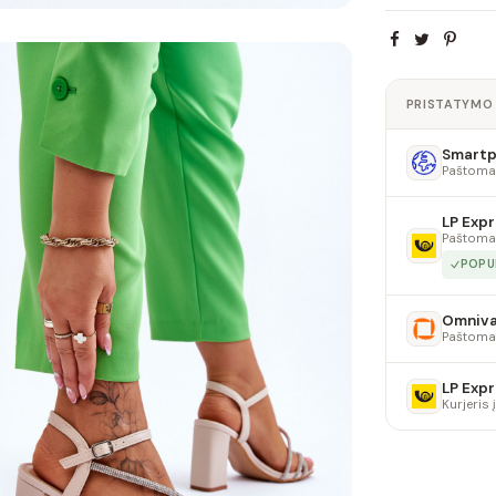
PRISTATYMO
Smartpo
Paštoma
LP Expr
Paštoma
POPU
Omniv
Paštoma
LP Expr
Kurjeris