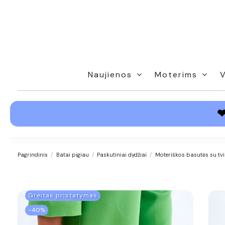
Naujienos
Moterims
Pagrindinis
Batai pigiau
Paskutiniai dydžiai
Moteriškos basutės su tv
Greitas pristatymas
−40%