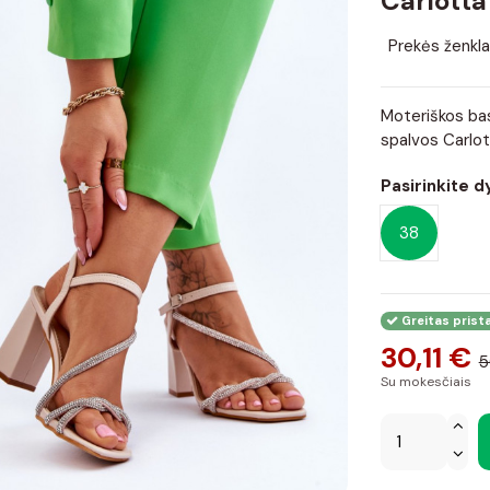
Carlotta
Prekės ženkla
Moteriškos bas
spalvos Carlo
Pasirinkite d
38
Greitas prist
30,11 €
5
Su mokesčiais