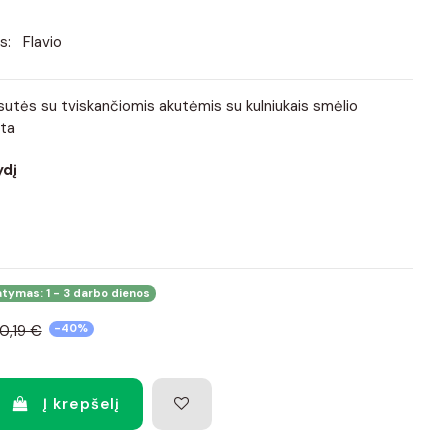
s:
Flavio
utės su tviskančiomis akutėmis su kulniukais smėlio
tta
ydį
atymas: 1 - 3 darbo dienos
0,19 €
-40%
Į krepšelį