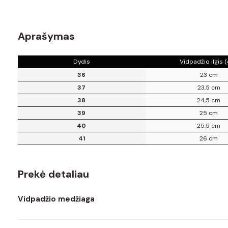
Aprašymas
Dydis
Vidpadžio ilgis 
36
23 cm
37
23,5 cm
38
24,5 cm
39
25 cm
40
25,5 cm
41
26 cm
Prekė detaliau
Vidpadžio medžiaga