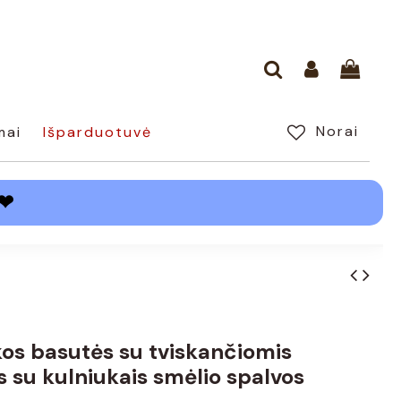
Norai
mai
Išparduotuvė
❤
os basutės su tviskančiomis
 su kulniukais smėlio spalvos