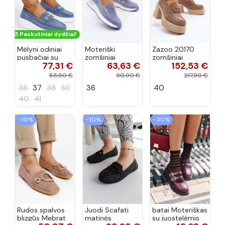
Paskutiniai dydžiai!
Mėlyni odiniai
Moteriški
Zazoo 20170
pusbačiai su
zomšiniai
zomšiniai
77,31 €
63,63 €
152,53 €
dekoratyvine
mokasinai
bateliai su
sagtimi Taija
Demela mėlynos
kulniukais smėlio
85,90 €
90,90 €
217,90 €
spalvos
spalvos
36
37
38
39
36
40
40
41
−10%
−10%
−30%
Rudos spalvos
Juodi Scafati
batai Moteriškas
blizgūs Mebrat
matinės
su juostelėmis