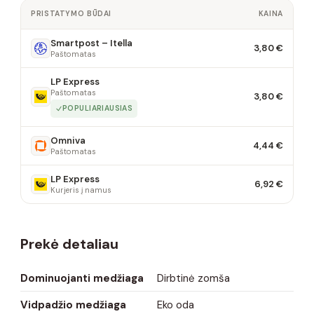
PRISTATYMO BŪDAI
KAINA
Smartpost – Itella
3,80 €
Paštomatas
LP Express
Paštomatas
3,80 €
POPULIARIAUSIAS
Omniva
4,44 €
Paštomatas
LP Express
6,92 €
Kurjeris į namus
Prekė detaliau
Dominuojanti medžiaga
Dirbtinė zomša
Vidpadžio medžiaga
Eko oda