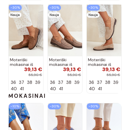
−30%
−30%
−30%
Nauja
Nauja
Nauja
Moteriški
Moteriški
Moteriški
mokasinai iš
mokasinai iš
mokasinai iš
39,13 €
39,13 €
39,13 €
dirbtinės
dirbtinės
dirbtinės
zomšos, rudos
zomšos, molio
zomšos, smėlio
55,90 €
55,90 €
55,90 €
spalvos Laisie
spalvos Laisie
spalvos Laisie
36
37
38
39
36
37
38
39
36
37
38
39
40
41
40
41
40
41
MOKASINAI
−10%
−30%
−30%