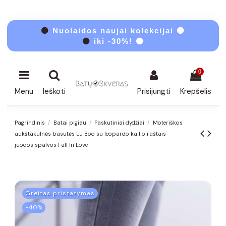
⚫
Nuolaidos naujai kolekcijai ⚫
⚫
iki -30%! ⚫
0
Menu
Ieškoti
Prisijungti
Krepšelis
Pagrindinis
Batai pigiau
Paskutiniai dydžiai
Moteriškos
aukštakulnės basutės Lu Boo su leopardo kailio raštais
juodos spalvos Fall In Love
Greitas pristatymas
−40%