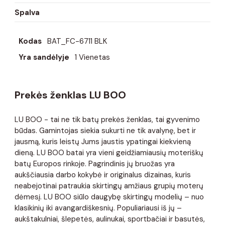
Spalva
Kodas
BAT_FC-6711 BLK
Yra sandėlyje
1 Vienetas
Prekės ženklas LU BOO
LU BOO - tai ne tik batų prekės ženklas, tai gyvenimo
būdas. Gamintojas siekia sukurti ne tik avalynę, bet ir
jausmą, kuris leistų Jums jaustis ypatingai kiekvieną
dieną. LU BOO batai yra vieni geidžiamiausių moteriškų
batų Europos rinkoje. Pagrindinis jų bruožas yra
aukščiausia darbo kokybė ir originalus dizainas, kuris
neabejotinai patraukia skirtingų amžiaus grupių moterų
dėmesį. LU BOO siūlo daugybę skirtingų modelių – nuo ​​
klasikinių iki avangardiškesnių. Populiariausi iš jų –
aukštakulniai, šlepetės, aulinukai, sportbačiai ir basutės,