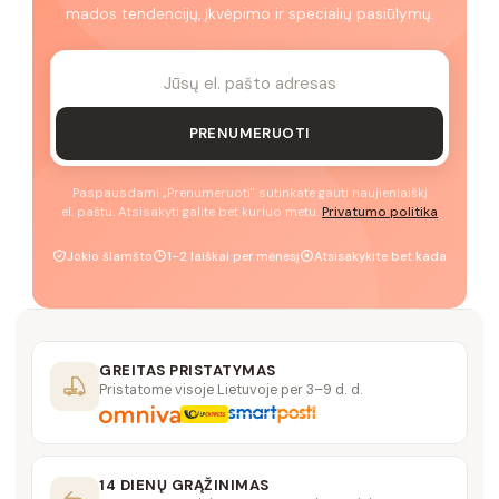
mados tendencijų, įkvėpimo ir specialių pasiūlymų.
PRENUMERUOTI
Paspausdami „Prenumeruoti" sutinkate gauti naujienlaiškį
el. paštu. Atsisakyti galite bet kuriuo metu.
Privatumo politika
Jokio šlamšto
1–2 laiškai per mėnesį
Atsisakykite bet kada
GREITAS PRISTATYMAS
Pristatome visoje Lietuvoje per 3–9 d. d.
14 DIENŲ GRĄŽINIMAS