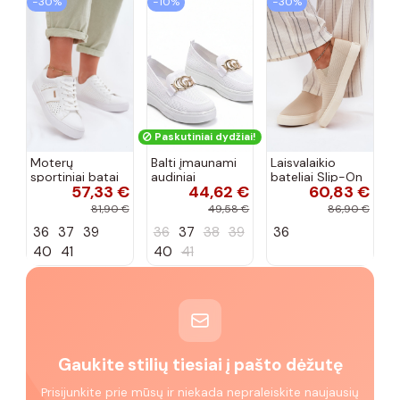
−30%
−10%
−30%
Paskutiniai dydžiai!
Moterų
Balti įmaunami
Laisvalaikio
sportiniai batai
audiniai
bateliai Slip-On
57,33 €
44,62 €
60,83 €
su ažūro
sportbačiai su
Big Star
elementais Big
sagtele
RR274721 smėlio
81,90 €
49,58 €
86,90 €
Star TT274291
Catherine
spalvos
36
37
39
36
37
38
39
36
baltos spalvos
40
41
40
41
Gaukite stilių tiesiai į pašto dėžutę
Prisijunkite prie mūsų ir niekada nepraleiskite naujausių