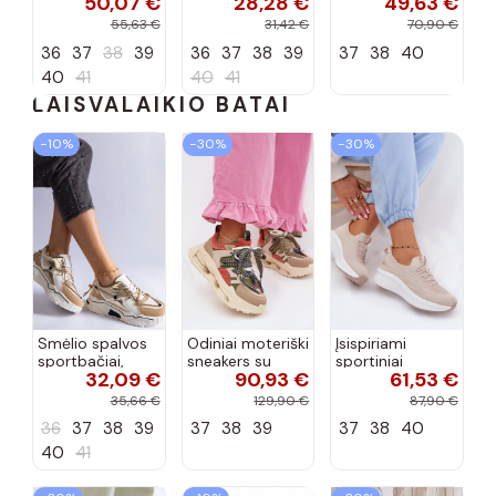
50,07 €
28,28 €
49,63 €
bateliai
apdailos bateliai
su lako efektu
bordo spalvos
55,63 €
31,42 €
70,90 €
Terione
36
37
38
39
36
37
38
39
37
38
40
40
41
40
41
LAISVALAIKIO BATAI
−10%
−30%
−30%
Smėlio spalvos
Odiniai moteriški
Įsispiriami
sportbačiai,
sneakers su
sportiniai
32,09 €
90,93 €
61,53 €
dekoruoti Valdez
platforma D&A
bateliai Kobbo
cirkonio virvele
CR61-3133
102425 smėlio
35,66 €
129,90 €
87,90 €
smėlio spalvos
spalvos
36
37
38
39
37
38
39
37
38
40
40
41