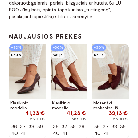
dekoruoti: gėlėmis, perlais, blizgučiais ar kutais. Su LU
BOO Jūsų batų spinta taps kur kas ,,turtingenė",
pasakojanti apie Jūsų stilių ir asmenybę.
NAUJAUSIOS PREKĖS
−30%
−30%
−30%
Nauja
Nauja
Nauja
Klasikinio
Klasikinio
Moteriški
modelio
modelio
mokasinai iš
41,23 €
41,23 €
39,13 €
aukštakulniai
aukštakulniai
dirbtinės
bateliai iš
bateliai iš
zomšos, bordo
58,90 €
58,90 €
55,90 €
dirbtinės odos,
dirbtinės odos,
spalvos Laisie
36
37
38
39
36
37
38
39
36
37
38
39
šokolado
bordo spalvos
spalvos Nesha
Nesha
40
41
40
41
40
41