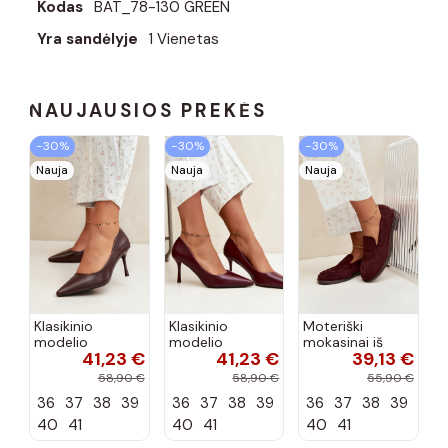
Kodas
BAT_78-130 GREEN
Yra sandėlyje
1 Vienetas
NAUJAUSIOS PREKĖS
−30%
−30%
−30%
Nauja
Nauja
Nauja
Klasikinio
Klasikinio
Moteriški
modelio
modelio
mokasinai iš
41,23 €
41,23 €
39,13 €
aukštakulniai
aukštakulniai
dirbtinės
bateliai iš
bateliai iš
zomšos, bordo
58,90 €
58,90 €
55,90 €
dirbtinės odos,
dirbtinės odos,
spalvos Laisie
36
37
38
39
36
37
38
39
36
37
38
39
šokolado
bordo spalvos
spalvos Nesha
Nesha
40
41
40
41
40
41