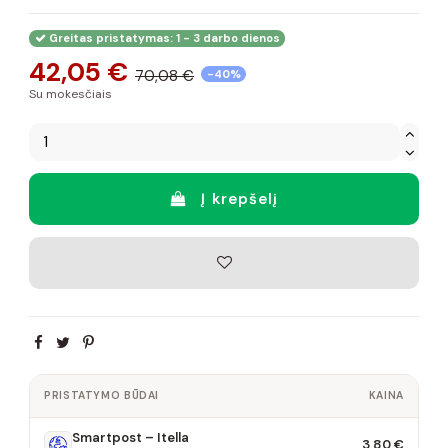
Greitas pristatymas: 1 - 3 darbo dienos
42,05 €
70,08 €
-40%
Su mokesčiais
Į krepšelį
PRISTATYMO BŪDAI
KAINA
Smartpost – Itella
3,80 €