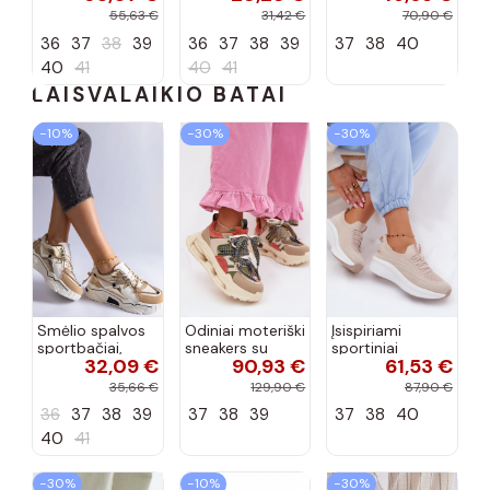
bordo spalvos
55,63 €
31,42 €
70,90 €
Terione
36
37
38
39
36
37
38
39
37
38
40
40
41
40
41
LAISVALAIKIO BATAI
−10%
−30%
−30%
Smėlio spalvos
Odiniai moteriški
Įsispiriami
sportbačiai,
sneakers su
sportiniai
32,09 €
90,93 €
61,53 €
dekoruoti Valdez
platforma D&A
bateliai Kobbo
cirkonio virvele
CR61-3133
102425 smėlio
35,66 €
129,90 €
87,90 €
smėlio spalvos
spalvos
36
37
38
39
37
38
39
37
38
40
40
41
−30%
−10%
−30%