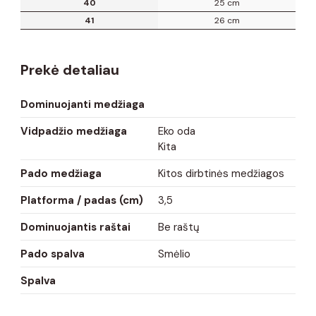
40
25 cm
41
26 cm
Prekė detaliau
Dominuojanti medžiaga
Vidpadžio medžiaga
Eko oda
Kita
Pado medžiaga
Kitos dirbtinės medžiagos
Platforma / padas (cm)
3,5
Dominuojantis raštai
Be raštų
Pado spalva
Smėlio
Spalva