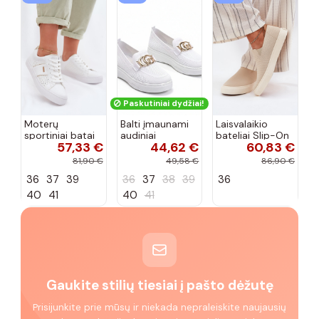
Paskutiniai dydžiai!
Moterų
Balti įmaunami
Laisvalaikio
sportiniai batai
audiniai
bateliai Slip-On
57,33 €
44,62 €
60,83 €
su ažūro
sportbačiai su
Big Star
elementais Big
sagtele
RR274721 smėlio
81,90 €
49,58 €
86,90 €
Star TT274291
Catherine
spalvos
36
37
39
36
37
38
39
36
baltos spalvos
40
41
40
41
Gaukite stilių tiesiai į pašto dėžutę
Prisijunkite prie mūsų ir niekada nepraleiskite naujausių