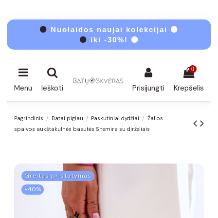
⚫
Nuolaidos naujai kolekcijai ⚫
⚫
iki -30%! ⚫
0
Menu
Ieškoti
Prisijungti
Krepšelis
Pagrindinis
Batai pigiau
Paskutiniai dydžiai
Žalios
spalvos aukštakulnės basutės Shemira su dirželiais
Greitas pristatymas
−40%