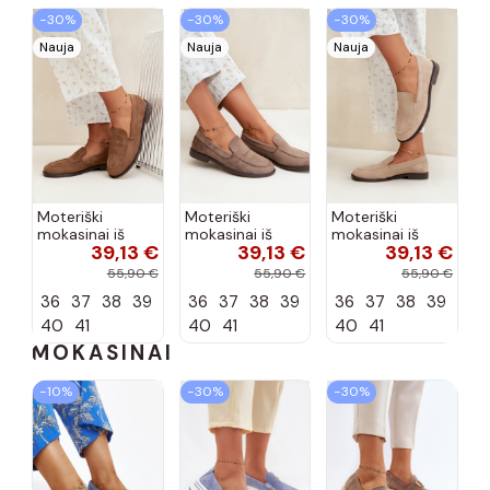
−30%
−30%
−30%
Nauja
Nauja
Nauja
Moteriški
Moteriški
Moteriški
mokasinai iš
mokasinai iš
mokasinai iš
39,13 €
39,13 €
39,13 €
dirbtinės
dirbtinės
dirbtinės
zomšos, rudos
zomšos, molio
zomšos, smėlio
55,90 €
55,90 €
55,90 €
spalvos Laisie
spalvos Laisie
spalvos Laisie
36
37
38
39
36
37
38
39
36
37
38
39
40
41
40
41
40
41
MOKASINAI
−10%
−30%
−30%