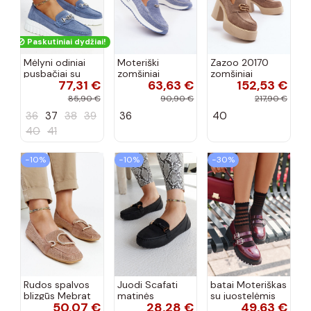
Paskutiniai dydžiai!
Mėlyni odiniai
Moteriški
Zazoo 20170
pusbačiai su
zomšiniai
zomšiniai
77,31 €
63,63 €
152,53 €
dekoratyvine
mokasinai
bateliai su
sagtimi Taija
Demela mėlynos
kulniukais smėlio
85,90 €
90,90 €
217,90 €
spalvos
spalvos
36
37
38
39
36
40
40
41
−10%
−10%
−30%
Rudos spalvos
Juodi Scafati
batai Moteriškas
blizgūs Mebrat
matinės
su juostelėmis
50,07 €
28,28 €
49,63 €
bateliai
apdailos bateliai
su lako efektu