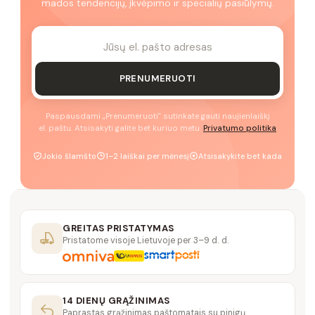
mados tendencijų, įkvėpimo ir specialių pasiūlymų.
PRENUMERUOTI
Paspausdami „Prenumeruoti" sutinkate gauti naujienlaiškį
el. paštu. Atsisakyti galite bet kuriuo metu.
Privatumo politika
Jokio šlamšto
1–2 laiškai per mėnesį
Atsisakykite bet kada
GREITAS PRISTATYMAS
Pristatome visoje Lietuvoje per 3–9 d. d.
14 DIENŲ GRĄŽINIMAS
Paprastas grąžinimas paštomatais su pinigų