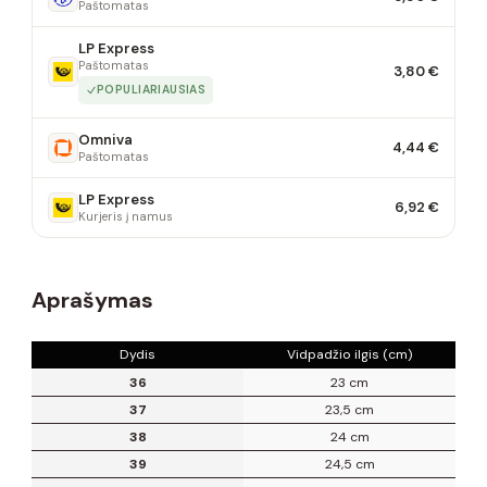
Paštomatas
LP Express
Paštomatas
3,80 €
POPULIARIAUSIAS
Omniva
4,44 €
Paštomatas
LP Express
6,92 €
Kurjeris į namus
Aprašymas
Dydis
Vidpadžio ilgis (cm)
36
23 cm
37
23,5 cm
38
24 cm
39
24,5 cm