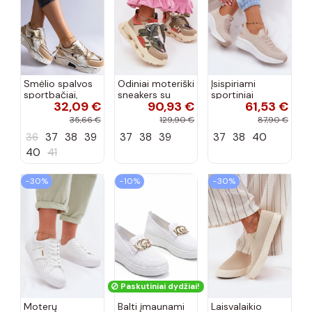
Smėlio spalvos
Odiniai moteriški
Įsispiriami
sportbačiai,
sneakers su
sportiniai
32,09 €
90,93 €
61,53 €
dekoruoti Valdez
platforma D&A
bateliai Kobbo
cirkonio virvele
CR61-3133
102425 smėlio
35,66 €
129,90 €
87,90 €
smėlio spalvos
spalvos
36
37
38
39
37
38
39
37
38
40
40
41
−30%
−10%
−30%
Paskutiniai dydžiai!
Moterų
Balti įmaunami
Laisvalaikio