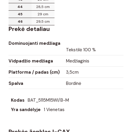
44
28,5 cm
45
29 cm
46
29,5 cm
Prekė detaliau
Dominuojanti medžiaga
Tekstilė 100 %
Vidpadžio medžiaga
Medžiaginis
Platforma / padas (cm)
3,5cm
Spalva
Bordinė
Kodas
BAT_5115M15WI/B-M
Yra sandėlyje
1 Vienetas
Prekės ženklas I-CAX