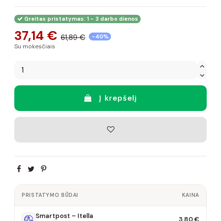
Greitas pristatymas: 1 - 3 darbo dienos
37,14 €
61,89 €
-40%
Su mokesčiais
Į krepšelį
PRISTATYMO BŪDAI
KAINA
Smartpost – Itella
3,80 €