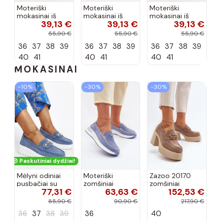
Moteriški
Moteriški
Moteriški
mokasinai iš
mokasinai iš
mokasinai iš
39,13 €
39,13 €
39,13 €
dirbtinės
dirbtinės
dirbtinės
zomšos, rudos
zomšos, molio
zomšos, smėlio
55,90 €
55,90 €
55,90 €
spalvos Laisie
spalvos Laisie
spalvos Laisie
36
37
38
39
36
37
38
39
36
37
38
39
40
41
40
41
40
41
MOKASINAI
−10%
−30%
−30%
Paskutiniai dydžiai!
Mėlyni odiniai
Moteriški
Zazoo 20170
pusbačiai su
zomšiniai
zomšiniai
77,31 €
63,63 €
152,53 €
dekoratyvine
mokasinai
bateliai su
sagtimi Taija
Demela mėlynos
kulniukais smėlio
85,90 €
90,90 €
217,90 €
spalvos
spalvos
36
37
38
39
36
40