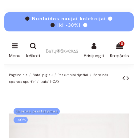
⚫
Nuolaidos naujai kolekcijai ⚫
⚫
iki -30%! ⚫
0
Menu
Ieškoti
Prisijungti
Krepšelis
Pagrindinis
Batai pigiau
Paskutiniai dydžiai
Bordinės
spalvos sportiniai batai I-CAX
Greitas pristatymas
−40%