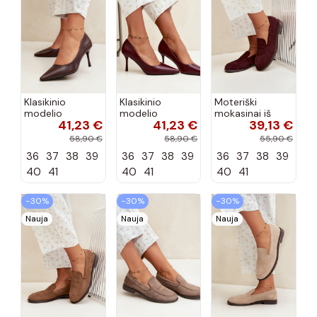
Klasikinio
Klasikinio
Moteriški
modelio
modelio
mokasinai iš
41,23 €
41,23 €
39,13 €
aukštakulniai
aukštakulniai
dirbtinės
bateliai iš
bateliai iš
zomšos, bordo
58,90 €
58,90 €
55,90 €
dirbtinės odos,
dirbtinės odos,
spalvos Laisie
36
37
38
39
36
37
38
39
36
37
38
39
šokolado
bordo spalvos
spalvos Nesha
Nesha
40
41
40
41
40
41
−30%
−30%
−30%
Nauja
Nauja
Nauja