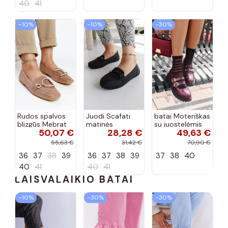
40
41
−10%
−10%
−30%
Rudos spalvos
Juodi Scafati
batai Moteriškas
blizgūs Mebrat
matinės
su juostelėmis
50,07 €
28,28 €
49,63 €
bateliai
apdailos bateliai
su lako efektu
bordo spalvos
55,63 €
31,42 €
70,90 €
Terione
36
37
38
39
36
37
38
39
37
38
40
40
41
40
41
LAISVALAIKIO BATAI
−10%
−30%
−30%