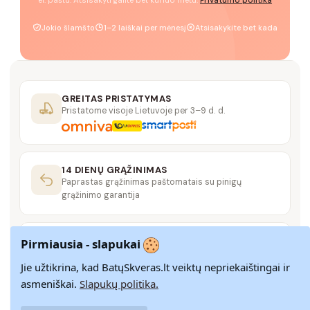
el. paštu. Atsisakyti galite bet kuriuo metu.
Privatumo politika
Jokio šlamšto
1–2 laiškai per mėnesį
Atsisakykite bet kada
GREITAS PRISTATYMAS
Pristatome visoje Lietuvoje per 3–9 d. d.
14 DIENŲ GRĄŽINIMAS
Paprastas grąžinimas paštomatais su pinigų
grąžinimo garantija
SAUGUS MOKĖJIMAS
Pirmiausia - slapukai
SSL šifravimas užtikrina aukščiausią jūsų duomenų
saugumo lygį
Jie užtikrina, kad BatųSkveras.lt veiktų nepriekaištingai ir
asmeniškai.
Slapukų politika.