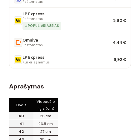
Paštomatas
LP Express
Paštomatas
3,80 €
POPULIARIAUSIAS
Omniva
4,44 €
Paštomatas
LP Express
6,92 €
Kurjeris į namus
Aprašymas
Vidpadžio
Dydis
ilgis (cm)
40
26 cm
41
26,5 cm
42
27 cm
43
28 cm