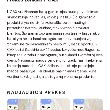
I-CAX yra žinomas batų gamintojas, kurio pavadinimas
simbolizuoja inovacijas, kokybę ir stilių. Šio gamintojo
produktai yra ne tik funkcionalūs, bet ir madingi,
pritraukiantys tiek jaunimo, tiek vyresnio amžiaus
klientus. Šio gamintojo gaminami sportiniai - laisvalaikio
batai yra ne tik labai patogūs, bet ir kvepuojantys,
tinkami ne tik kasdieniniam nešiojimui, bet ir sportui. I-
CAX batai išsiskiria aukščiausios kokybės medžiagomis,
kruopščiu dizainu ir patogumu, suteikiančiu komfortą visą
dieną. Naujausių mados tendencijų įtraukimas į kiekvieną
kolekciją padeda I-CAX išsilaikyti aukštoje pozicijoje
mados pasaulyje. Tai idealus pasirinkimas tiems, kurie
vertina kokybę, stilių ir patogumą viename produkte.
NAUJAUSIOS PREKĖS
−30%
−30%
−30%
Nauja
Nauja
Nauja