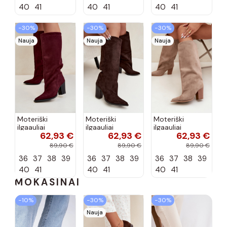
spalvos Carmina
40
41
40
41
40
41
−30%
−30%
−30%
Nauja
Nauja
Nauja
Moteriški
Moteriški
Moteriški
ilgaauliai
ilgaauliai
ilgaauliai
62,93 €
62,93 €
62,93 €
įsispiriami su
įsispiriami su
įsispiriami su
kulniukais iš
kulniukais iš
kulniukais iš
89,90 €
89,90 €
89,90 €
dirbtinės
dirbtinės
dirbtinės
36
37
38
39
36
37
38
39
36
37
38
39
zomšos bordo
zomšos
zomšos smėlio
spalvos Carmina
šokolado
spalvos Carmina
40
41
40
41
40
41
spalvos...
MOKASINAI
−10%
−30%
−30%
Nauja