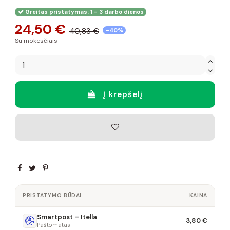
Greitas pristatymas: 1 - 3 darbo dienos
24,50 €
40,83 €
-40%
Su mokesčiais
Į krepšelį
PRISTATYMO BŪDAI
KAINA
Smartpost – Itella
3,80 €
Paštomatas