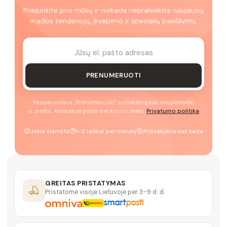
Prisijunkite prie mūsų ir niekada nepraleiskite naujausių
mados tendencijų, įkvėpimo ir specialių pasiūlymų.
PRENUMERUOTI
Paspausdami „Prenumeruoti" sutinkate gauti naujienlaiškį
el. paštu. Atsisakyti galite bet kuriuo metu.
Privatumo politika
Jokio šlamšto
1–2 laiškai per mėnesį
Atsisakykite bet kada
GREITAS PRISTATYMAS
Pristatome visoje Lietuvoje per 3–9 d. d.