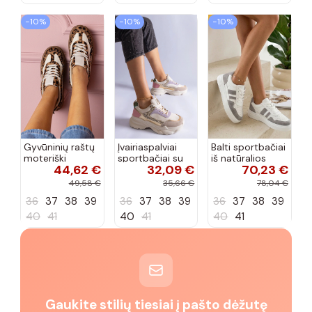
−10%
−10%
−10%
Gyvūninių raštų
Įvairiaspalviai
Balti sportbačiai
moteriški
sportbačiai su
iš natūralios
44,62 €
32,09 €
70,23 €
sportbačiai ant
blizgučiais
odos Cambell
storos
Clorinda
49,58 €
35,66 €
78,04 €
platformos
36
37
38
39
36
37
38
39
36
37
38
39
Kamela
40
41
40
41
40
41
Gaukite stilių tiesiai į pašto dėžutę