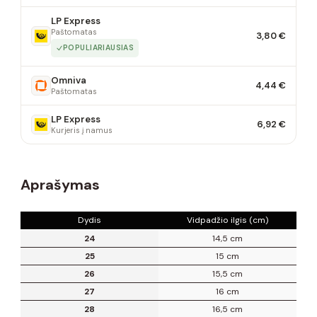
LP Express
Paštomatas
3,80 €
POPULIARIAUSIAS
Omniva
4,44 €
Paštomatas
LP Express
6,92 €
Kurjeris į namus
Aprašymas
Dydis
Vidpadžio ilgis (cm)
24
14,5 cm
25
15 cm
26
15,5 cm
27
16 cm
28
16,5 cm