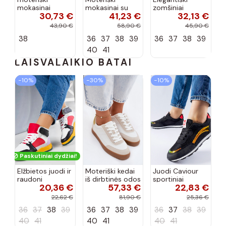
mokasinai
mokasinai su
zomšiniai
30,73 €
41,23 €
32,13 €
dirbtinės odos
sagtimis
mokasinai
su tviskančiomis
šokolado
šokolado
43,90 €
58,90 €
45,90 €
akutėmis smėlio
spalvos Belinae
spalvos Lenvie
38
36
37
38
39
36
37
38
39
spalvos INilamla
40
41
LAISVALAIKIO BATAI
−10%
−30%
−10%
Paskutiniai dydžiai!
Elžbietos juodi ir
Moteriški kedai
Juodi Caviour
raudoni
iš dirbtinės odos
sportiniai
20,36 €
57,33 €
22,83 €
aukštakulniai
Big Star
sportbačiai
sportbačiai
TT274310 baltos
22,62 €
81,90 €
25,36 €
spalvos
36
37
38
39
36
37
38
39
36
37
38
39
40
41
40
41
40
41