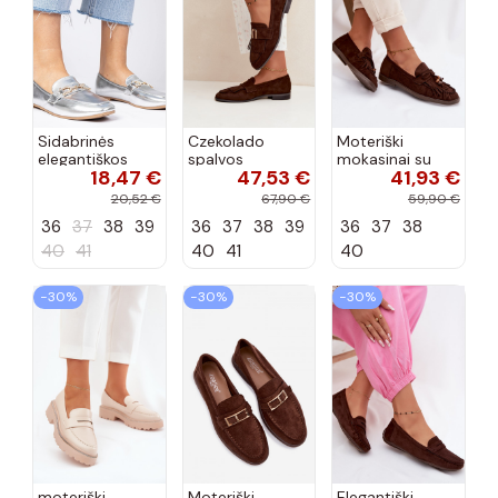
Sidabrinės
Czekolado
Moteriški
elegantiškos
spalvos
mokasinai su
18,47 €
47,53 €
41,93 €
mokasinos su
moteriški
kutais,
cirkonių Banzao
mokasinai su
koralinės-
20,52 €
67,90 €
59,90 €
kutais ir
šokoladinės
36
37
38
39
36
37
38
39
36
37
38
auksinėmis
spalvos, Teressa
detalėmis Brenis
40
41
40
41
40
−30%
−30%
−30%
moteriški
Moteriški
Elegantiški