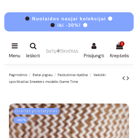
⚫
Nuolaidos naujai kolekcijai ⚫
⚫
iki -30%! ⚫
0
Menu
Ieškoti
Prisijungti
Krepšelis
Pagrindinis
Batai pigiau
Paskutiniai dydžiai
Vaikiški
sportbačiai Sneakers modelio Game Time
Greitas pristatymas
−40%