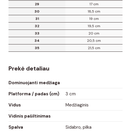
29
17 cm
30
18,5 cm
31
19 cm
32
19,5 cm
33
20 cm
34
20,5 cm
35
21,5 cm
Prekė detaliau
Dominuojanti medžiaga
Platforma / padas (cm)
3 cm
Vidus
Medžiaginis
Vidinis pašiltinimas
Spalva
Sidabro, pilka