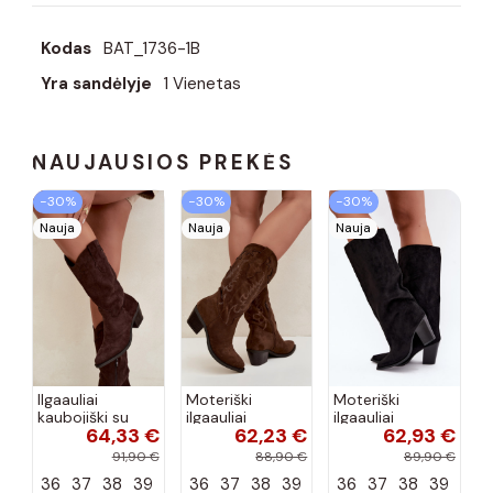
Kodas
BAT_1736-1B
Yra sandėlyje
1 Vienetas
NAUJAUSIOS PREKĖS
−30%
−30%
−30%
Nauja
Nauja
Nauja
Ilgaauliai
Moteriški
Moteriški
kaubojiški su
ilgaauliai
ilgaauliai
64,33 €
62,23 €
62,93 €
kulniukais
kaubojiški su
įsispiriami su
šokolado
kulniukais
kulniukais iš
91,90 €
88,90 €
89,90 €
spalvos Hartley
šokolado
dirbtinės
36
37
38
39
36
37
38
39
36
37
38
39
spalvos Betina
zomšos juodos