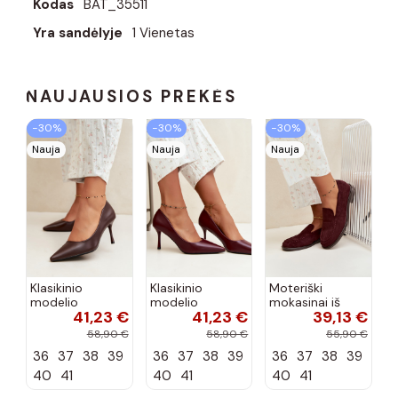
Kodas
BAT_35511
Yra sandėlyje
1 Vienetas
NAUJAUSIOS PREKĖS
−30%
−30%
−30%
Nauja
Nauja
Nauja
Klasikinio
Klasikinio
Moteriški
modelio
modelio
mokasinai iš
41,23 €
41,23 €
39,13 €
aukštakulniai
aukštakulniai
dirbtinės
bateliai iš
bateliai iš
zomšos, bordo
58,90 €
58,90 €
55,90 €
dirbtinės odos,
dirbtinės odos,
spalvos Laisie
36
37
38
39
36
37
38
39
36
37
38
39
šokolado
bordo spalvos
spalvos Nesha
Nesha
40
41
40
41
40
41