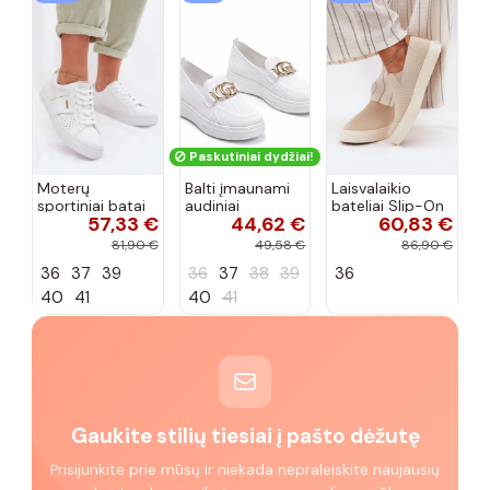
Paskutiniai dydžiai!
Moterų
Balti įmaunami
Laisvalaikio
sportiniai batai
audiniai
bateliai Slip-On
57,33 €
44,62 €
60,83 €
su ažūro
sportbačiai su
Big Star
elementais Big
sagtele
RR274721 smėlio
81,90 €
49,58 €
86,90 €
Star TT274291
Catherine
spalvos
36
37
39
36
37
38
39
36
baltos spalvos
40
41
40
41
Gaukite stilių tiesiai į pašto dėžutę
Prisijunkite prie mūsų ir niekada nepraleiskite naujausių