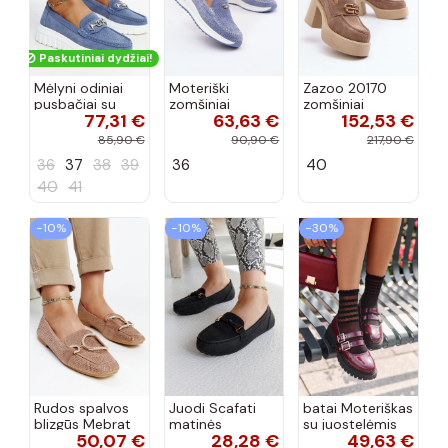
Paskutiniai dydžiai!
Mėlyni odiniai
Moteriški
Zazoo 20170
pusbačiai su
zomšiniai
zomšiniai
77,31 €
63,63 €
152,53 €
dekoratyvine
mokasinai
bateliai su
sagtimi Taija
Demela mėlynos
kulniukais smėlio
85,90 €
90,90 €
217,90 €
spalvos
spalvos
36
37
38
39
36
40
40
41
−10%
−10%
−30%
Rudos spalvos
Juodi Scafati
batai Moteriškas
blizgūs Mebrat
matinės
su juostelėmis
50,07 €
28,28 €
49,63 €
bateliai
apdailos bateliai
su lako efektu