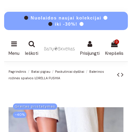
⚫
Nuolaidos naujai kolekcijai ⚫
⚫
iki -30%! ⚫
0
Menu
Ieškoti
Prisijungti
Krepšelis
Pagrindinis
Batai pigiau
Paskutiniai dydžiai
Balerinos
rožinės spalvos LORELLA FUSHIA
Greitas pristatymas
−40%