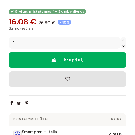
Greitas pristatymas: 1 - 3 darbo dienos
16,08 €
26,80 €
-40%
Su mokesčiais
Į krepšelį
PRISTATYMO BŪDAI
KAINA
Smartpost – Itella
3,80 €