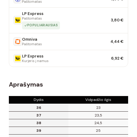
Paštomatas
LP Express
Paštomatas
3,80 €
POPULIARIAUSIAS
Omniva
4,44 €
Paštomatas
LP Express
6,92 €
Kurjeris į namus
Aprašymas
Dydis
Vidpadžio ilgis
36
23
37
23,5
38
24,5
39
25