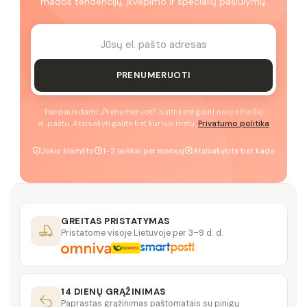
mados tendencijų, įkvėpimo ir specialių pasiūlymų.
PRENUMERUOTI
Paspausdami „Prenumeruoti" sutinkate gauti naujienlaiškį
el. paštu. Atsisakyti galite bet kuriuo metu.
Privatumo politika
Jokio šlamšto
1–2 laiškai per mėnesį
Atsisakykite bet kada
GREITAS PRISTATYMAS
Pristatome visoje Lietuvoje per 3–9 d. d.
14 DIENŲ GRĄŽINIMAS
Paprastas grąžinimas paštomatais su pinigų