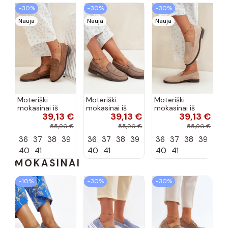
−30%
−30%
−30%
Nauja
Nauja
Nauja
Moteriški
Moteriški
Moteriški
mokasinai iš
mokasinai iš
mokasinai iš
39,13 €
39,13 €
39,13 €
dirbtinės
dirbtinės
dirbtinės
zomšos, rudos
zomšos, molio
zomšos, smėlio
55,90 €
55,90 €
55,90 €
spalvos Laisie
spalvos Laisie
spalvos Laisie
36
37
38
39
36
37
38
39
36
37
38
39
40
41
40
41
40
41
MOKASINAI
−10%
−30%
−30%