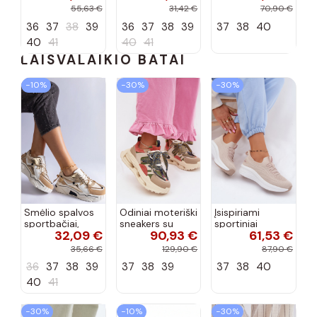
bordo spalvos
55,63 €
31,42 €
70,90 €
Terione
36
37
38
39
36
37
38
39
37
38
40
40
41
40
41
LAISVALAIKIO BATAI
−10%
−30%
−30%
Smėlio spalvos
Odiniai moteriški
Įsispiriami
sportbačiai,
sneakers su
sportiniai
32,09 €
90,93 €
61,53 €
dekoruoti Valdez
platforma D&A
bateliai Kobbo
cirkonio virvele
CR61-3133
102425 smėlio
35,66 €
129,90 €
87,90 €
smėlio spalvos
spalvos
36
37
38
39
37
38
39
37
38
40
40
41
−30%
−10%
−30%