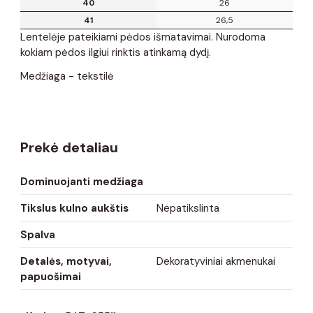
40
26
41
26,5
Lentelėje pateikiami pėdos išmatavimai. Nurodoma
kokiam pėdos ilgiui rinktis atinkamą dydį.
Medžiaga - tekstilė
Prekė detaliau
Dominuojanti medžiaga
Tikslus kulno aukštis
Nepatikslinta
Spalva
Detalės, motyvai,
Dekoratyviniai akmenukai
papuošimai