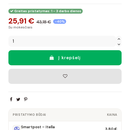
Greitas pristatymas: 1 - 3 darbo dienos
25,91 €
43,18 €
-40%
Su mokesčiais
Į krepšelį
PRISTATYMO BŪDAI
KAINA
Smartpost – Itella
3,80 €