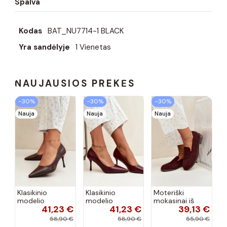
Spalva
Kodas
BAT_NU7714-1 BLACK
Yra sandėlyje
1 Vienetas
NAUJAUSIOS PREKĖS
−30%
−30%
−30%
Nauja
Nauja
Nauja
Klasikinio
Klasikinio
Moteriški
modelio
modelio
mokasinai iš
41,23 €
41,23 €
39,13 €
aukštakulniai
aukštakulniai
dirbtinės
bateliai iš
bateliai iš
zomšos, bordo
58,90 €
58,90 €
55,90 €
dirbtinės odos,
dirbtinės odos,
spalvos Laisie