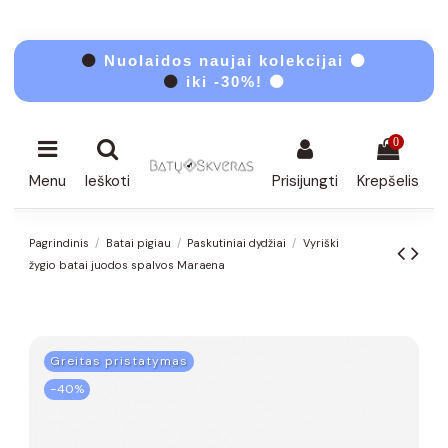
⚫
Nuolaidos naujai kolekcijai ⚫
⚫
iki -30%! ⚫
0
Menu
Ieškoti
Prisijungti
Krepšelis
Pagrindinis
Batai pigiau
Paskutiniai dydžiai
Vyriški
žygio batai juodos spalvos Maraena
Greitas pristatymas
−40%