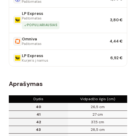
Paštomatas
LP Express
Paštomatas
3,80 €
POPULIARIAUSIAS
Omniva
4,44 €
Paštomatas
LP Express
6,92 €
Kurjeris į namus
Aprašymas
Dydis
Vidpadžio ilgis (cm)
40
26,5 cm
41
27 cm
42
37,5 cm
43
28,5 cm