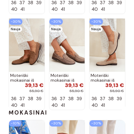
36
37
38
39
36
37
38
39
36
37
38
39
šokolado
bordo spalvos
spalvos Nesha
Nesha
40
41
40
41
40
41
−30%
−30%
−30%
Nauja
Nauja
Nauja
Moteriški
Moteriški
Moteriški
mokasinai iš
mokasinai iš
mokasinai iš
39,13 €
39,13 €
39,13 €
dirbtinės
dirbtinės
dirbtinės
zomšos, rudos
zomšos, molio
zomšos, smėlio
55,90 €
55,90 €
55,90 €
spalvos Laisie
spalvos Laisie
spalvos Laisie
36
37
38
39
36
37
38
39
36
37
38
39
40
41
40
41
40
41
MOKASINAI
−10%
−30%
−30%