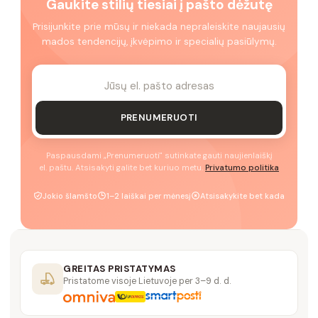
Gaukite stilių tiesiai į pašto dėžutę
Prisijunkite prie mūsų ir niekada nepraleiskite naujausių
mados tendencijų, įkvėpimo ir specialių pasiūlymų.
PRENUMERUOTI
Paspausdami „Prenumeruoti" sutinkate gauti naujienlaiškį
el. paštu. Atsisakyti galite bet kuriuo metu.
Privatumo politika
Jokio šlamšto
1–2 laiškai per mėnesį
Atsisakykite bet kada
GREITAS PRISTATYMAS
Pristatome visoje Lietuvoje per 3–9 d. d.