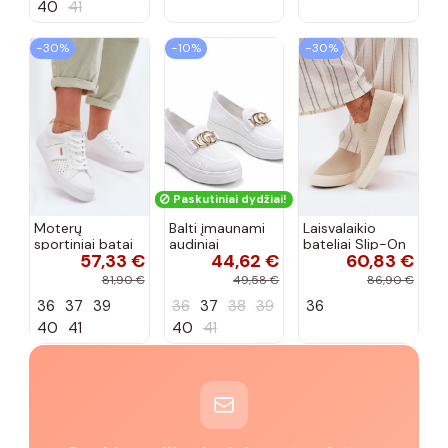
40
41
−30%
−10%
−30%
Paskutiniai dydžiai!
Moterų
Balti įmaunami
Laisvalaikio
sportiniai batai
audiniai
bateliai Slip-On
57,33 €
44,62 €
60,83 €
su ažūro
sportbačiai su
Big Star
elementais Big
sagtele
RR274721 smėlio
81,90 €
49,58 €
86,90 €
Star TT274291
Catherine
spalvos
36
37
39
36
37
38
39
36
baltos spalvos
40
41
40
41