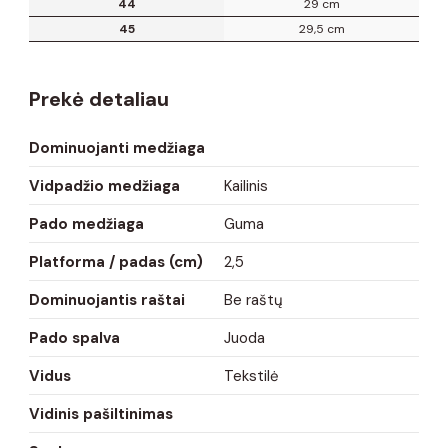
44
29 cm
45
29,5 cm
Prekė detaliau
Dominuojanti medžiaga
Vidpadžio medžiaga
Kailinis
Pado medžiaga
Guma
Platforma / padas (cm)
2,5
Dominuojantis raštai
Be raštų
Pado spalva
Juoda
Vidus
Tekstilė
Vidinis pašiltinimas