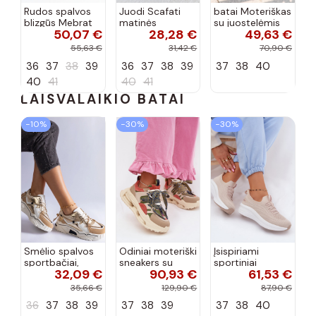
Rudos spalvos
Juodi Scafati
batai Moteriškas
blizgūs Mebrat
matinės
su juostelėmis
50,07 €
28,28 €
49,63 €
bateliai
apdailos bateliai
su lako efektu
bordo spalvos
55,63 €
31,42 €
70,90 €
Terione
36
37
38
39
36
37
38
39
37
38
40
40
41
40
41
LAISVALAIKIO BATAI
−10%
−30%
−30%
Smėlio spalvos
Odiniai moteriški
Įsispiriami
sportbačiai,
sneakers su
sportiniai
32,09 €
90,93 €
61,53 €
dekoruoti Valdez
platforma D&A
bateliai Kobbo
cirkonio virvele
CR61-3133
102425 smėlio
35,66 €
129,90 €
87,90 €
smėlio spalvos
spalvos
36
37
38
39
37
38
39
37
38
40