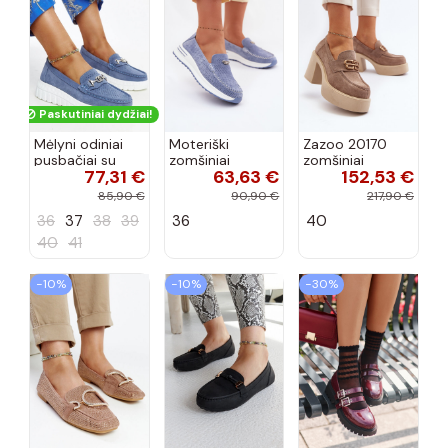
Paskutiniai dydžiai!
Mėlyni odiniai
Moteriški
Zazoo 20170
pusbačiai su
zomšiniai
zomšiniai
77,31 €
63,63 €
152,53 €
dekoratyvine
mokasinai
bateliai su
sagtimi Taija
Demela mėlynos
kulniukais smėlio
85,90 €
90,90 €
217,90 €
spalvos
spalvos
36
37
38
39
36
40
40
41
−10%
−10%
−30%