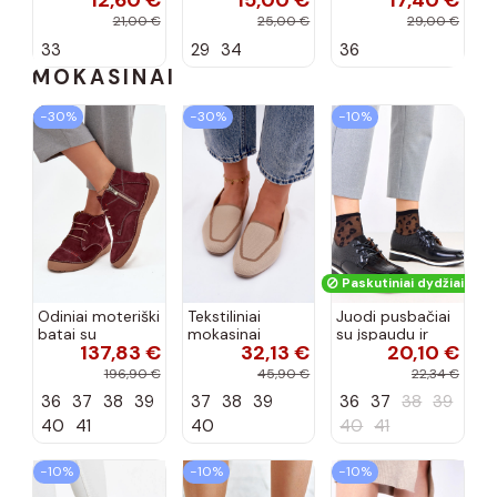
12,60 €
15,00 €
17,40 €
spalvos
kaspinais baltos
21,00 €
25,00 €
29,00 €
spalvos Zolly
33
29
34
36
MOKASINAI
−30%
−30%
−10%
Paskutiniai dydžiai!
Odiniai moteriški
Tekstiliniai
Juodi pusbačiai
batai su
mokasinai
su įspaudu ir
137,83 €
32,13 €
20,10 €
siūlėmis, pilies
smėlio spalvos
kvadratiniu
tipo, Artiker
Selisa
priekiu Kerawa
196,90 €
45,90 €
22,34 €
57C2116, bordo
36
37
38
39
37
38
39
36
37
38
39
spalvos
40
41
40
40
41
−10%
−10%
−10%