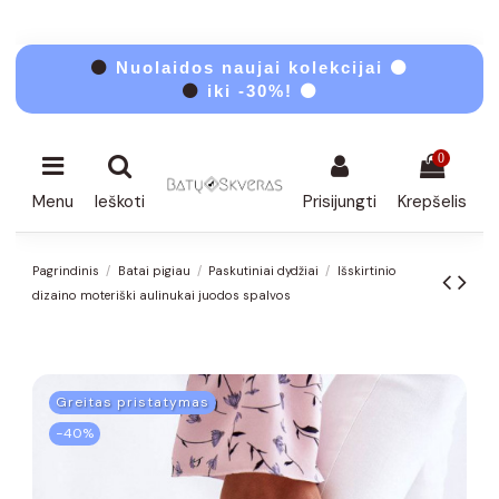
⚫
Nuolaidos naujai kolekcijai ⚫
⚫
iki -30%! ⚫
0
Menu
Ieškoti
Prisijungti
Krepšelis
Pagrindinis
Batai pigiau
Paskutiniai dydžiai
Išskirtinio
dizaino moteriški aulinukai juodos spalvos
Greitas pristatymas
−40%