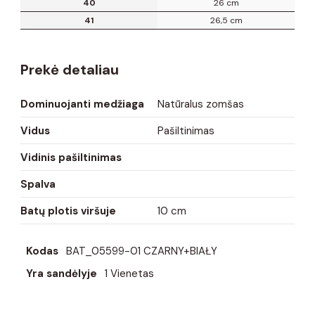
40
26 cm
41
26,5 cm
Prekė detaliau
Dominuojanti medžiaga
Natūralus zomšas
Vidus
Pašiltinimas
Vidinis pašiltinimas
Spalva
Batų plotis viršuje
10 cm
Kodas
BAT_05599-01 CZARNY+BIAŁY
Yra sandėlyje
1 Vienetas