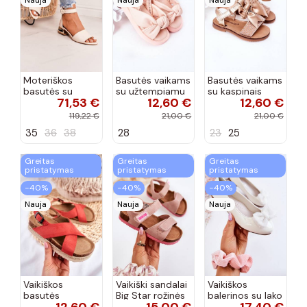
Moteriškos
Basutės vaikams
Basutės vaikams
basutės su
su užtempiamu
su kaspinais
71,53 €
12,60 €
12,60 €
aukso spalvos
užsegimu
aukso spalvos
kulniukais Laura
rožinės spalvos
119,22 €
21,00 €
21,00 €
Messi smėlio
35
36
38
28
23
25
spalvos
Greitas
Greitas
Greitas
pristatymas
pristatymas
pristatymas
−40%
−40%
−40%
Nauja
Nauja
Nauja
Vaikiškos
Vaikiški sandalai
Vaikiškos
basutės
Big Star rožinės
balerinos su lako
koralinės
spalvos
efektu ir