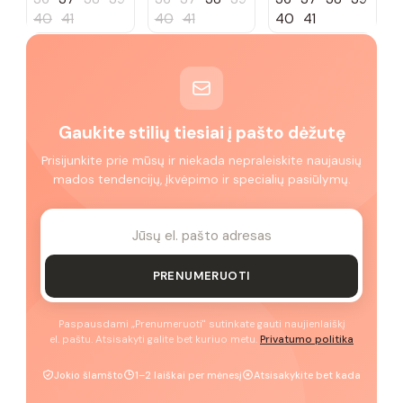
40
41
40
41
40
41
Gaukite stilių tiesiai į pašto dėžutę
Prisijunkite prie mūsų ir niekada nepraleiskite naujausių
mados tendencijų, įkvėpimo ir specialių pasiūlymų.
PRENUMERUOTI
Paspausdami „Prenumeruoti" sutinkate gauti naujienlaiškį
el. paštu. Atsisakyti galite bet kuriuo metu.
Privatumo politika
Jokio šlamšto
1–2 laiškai per mėnesį
Atsisakykite bet kada