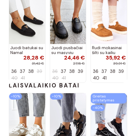
Juodi batukai su
Juodi pusbačiai
Rudi mokasinai
Namal
su masyviu
šilti su kailiu
28,28 €
24,46 €
35,92 €
dekoracija
padu Teska
Loafy
31,42 €
27,18 €
39,91 €
36
37
38
39
36
37
38
39
36
37
38
39
40
41
40
41
40
41
LAISVALAIKIO BATAI
−10%
−10%
Greitas
pristatymas
−40%