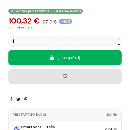
Greitas pristatymas: 1 - 3 darbo dienos
100,32 €
167,19 €
-40%
Su mokesčiais
Į krepšelį
PRISTATYMO BŪDAI
KAINA
Smartpost – Itella
3,80 €