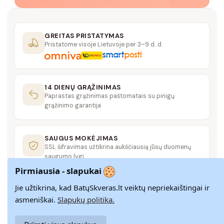
GREITAS PRISTATYMAS
Pristatome visoje Lietuvoje per 3–9 d. d.
14 DIENŲ GRĄŽINIMAS
Paprastas grąžinimas paštomatais su pinigų
grąžinimo garantija
SAUGUS MOKĖJIMAS
SSL šifravimas užtikrina aukščiausią jūsų duomenų
saugumo lygį
Pirmiausia - slapukai
Jie užtikrina, kad BatųSkveras.lt veiktų nepriekaištingai ir
KLIENTŲ APTARNAVIMAS
Rašykite mums
info@batuskveras.lt
asmeniškai.
Slapukų politika.