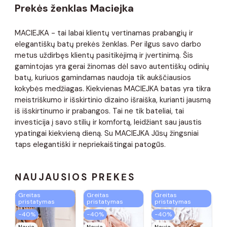
Prekės ženklas Maciejka
MACIEJKA - tai labai klientų vertinamas prabangių ir
elegantiškų batų prekės ženklas. Per ilgus savo darbo
metus uždirbęs klientų pasitikėjimą ir įvertinimą. Šis
gamintojas yra gerai žinomas dėl savo autentiškų odinių
batų, kuriuos gamindamas naudoja tik aukščiausios
kokybės medžiagas. Kiekvienas MACIEJKA batas yra tikra
meistriškumo ir išskirtinio dizaino išraiška, kurianti jausmą
iš išskirtinumo ir prabangos. Tai ne tik bateliai, tai
investicija į savo stilių ir komfortą, leidžiant sau jaustis
ypatingai kiekvieną dieną. Su MACIEJKA Jūsų žingsniai
taps elegantiški ir nepriekaištingai patogūs.
NAUJAUSIOS PREKĖS
Greitas
Greitas
Greitas
pristatymas
pristatymas
pristatymas
−40%
−40%
−40%
Nauja
Nauja
Nauja