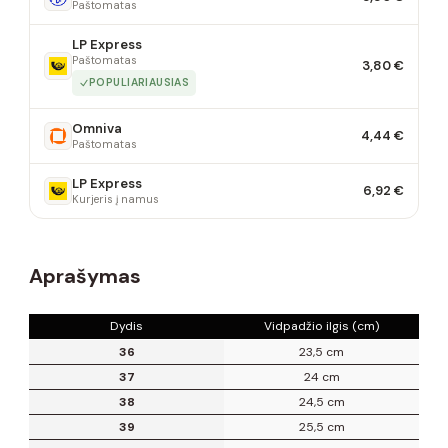
Paštomatas
LP Express
Paštomatas
3,80 €
POPULIARIAUSIAS
Omniva
4,44 €
Paštomatas
LP Express
6,92 €
Kurjeris į namus
Aprašymas
Dydis
Vidpadžio ilgis (cm)
36
23,5 cm
37
24 cm
38
24,5 cm
39
25,5 cm