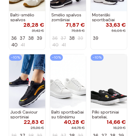
Balti-smėlio
Smėlio spalvos
Moteriški
spalvos
zomšiniai
sportbačiai
28,28 €
71,87 €
33,63 €
sportiniai
sportiniai
juodos spalvos
bateliai su
bateliai, „Karino"
Feluci
31,42 €
79,85 €
56,05 €
dvigubu raišteliu
36
37
38
39
36
37
38
39
39
Casey
40
41
40
41
−10%
−10%
−10%
Juodi Caviour
Balti sportbačiai
Pilki sportiniai
sportiniai
su tišnėjimu
bateliai,
22,83 €
40,28 €
14,66 €
sportbačiai
Peyton
„Justice"
25,36 €
44,75 €
16,29 €
36
37
38
39
36
37
38
39
36
37
38
39