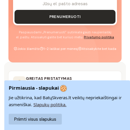
PRENUMERUOTI
Paspausdami „Prenumeruoti" sutinkate gauti naujienlaiškį
el. paštu. Atsisakyti galite bet kuriuo metu.
Privatumo politika
Jokio šlamšto
1–2 laiškai per mėnesį
Atsisakykite bet kada
GREITAS PRISTATYMAS
Pristatome visoje Lietuvoje per 3–9 d. d.
Pirmiausia - slapukai
Jie užtikrina, kad BatųSkveras.lt veiktų nepriekaištingai ir
asmeniškai.
Slapukų politika.
14 DIENŲ GRĄŽINIMAS
Paprastas grąžinimas paštomatais su pinigų
Priimti visus slapukus
grąžinimo garantija