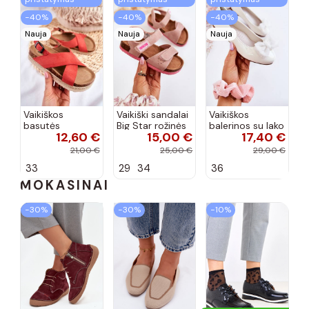
−40%
−40%
−40%
Nauja
Nauja
Nauja
Vaikiškos
Vaikiški sandalai
Vaikiškos
basutės
Big Star rožinės
balerinos su lako
12,60 €
15,00 €
17,40 €
koralinės
spalvos
efektu ir
spalvos
kaspinais baltos
21,00 €
25,00 €
29,00 €
spalvos Zolly
33
29
34
36
MOKASINAI
−30%
−30%
−10%