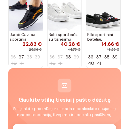
Juodi Caviour
Balti sportbačiai
Pilki sportiniai
sportiniai
su tišnėjimu
bateliai,
22,83 €
40,28 €
14,66 €
sportbačiai
Peyton
„Justice"
25,36 €
44,75 €
16,29 €
36
37
38
39
36
37
38
39
36
37
38
39
40
41
40
41
40
41
Gaukite stilių tiesiai į pašto dėžutę
Prisijunkite prie mūsų ir niekada nepraleiskite naujausių
mados tendencijų, įkvėpimo ir specialių pasiūlymų.