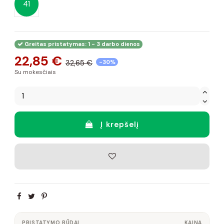
41
Greitas pristatymas: 1 - 3 darbo dienos
22,85 €
32,65 €
-30%
Su mokesčiais
Į krepšelį
PRISTATYMO BŪDAI
KAINA