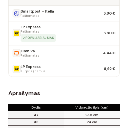
Smartpost – Itella
3,80 €
Paštomatas
LP Express
Paštomatas
3,80 €
POPULIARIAUSIAS
Omniva
4,44 €
Paštomatas
LP Express
6,92 €
Kurjeris į namus
Aprašymas
Dydis
Vidpadžio ilgis (cm)
37
23,5 cm
38
24 cm