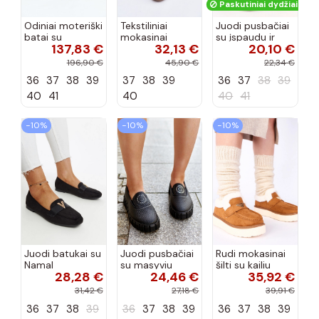
Paskutiniai dydžiai!
Odiniai moteriški
Tekstiliniai
Juodi pusbačiai
batai su
mokasinai
su įspaudu ir
137,83 €
32,13 €
20,10 €
siūlėmis, pilies
smėlio spalvos
kvadratiniu
tipo, Artiker
Selisa
priekiu Kerawa
196,90 €
45,90 €
22,34 €
57C2116, bordo
36
37
38
39
37
38
39
36
37
38
39
spalvos
40
41
40
40
41
−10%
−10%
−10%
Juodi batukai su
Juodi pusbačiai
Rudi mokasinai
Namal
su masyviu
šilti su kailiu
28,28 €
24,46 €
35,92 €
dekoracija
padu Teska
Loafy
31,42 €
27,18 €
39,91 €
36
37
38
39
36
37
38
39
36
37
38
39