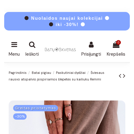
⚫
Nuolaidos naujai kolekcijai ⚫
⚫
iki -30%! ⚫
0
Menu
Ieškoti
Prisijungti
Krepšelis
Pagrindinis
Batai pigiau
Paskutiniai dydžiai
Šviesaus
rausvo atspalvio įsispiriamos šlepetės su kailiuku Remmi
Greitas pristatymas
−30%