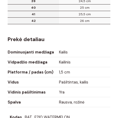
39
24,5 cm
40
25 cm
41
25,5 cm
42
26 cm
Prekė detaliau
Dominuojanti medžiaga
Kailis
Vidpadžio medžiaga
Kailinis
Platforma / padas (cm)
1,5 cm
Vidus
Pašiltintas, kailis
Vidinis pašiltinimas
Yra
Spalva
Rausva, rožinė
Kodas
BAT_E210 WATERMELON