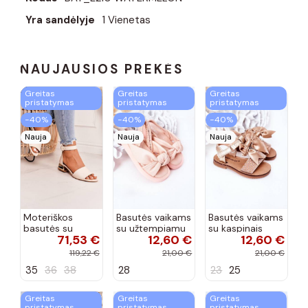
Yra sandėlyje
1 Vienetas
NAUJAUSIOS PREKĖS
Greitas
Greitas
Greitas
pristatymas
pristatymas
pristatymas
−40%
−40%
−40%
Nauja
Nauja
Nauja
Moteriškos
Basutės vaikams
Basutės vaikams
basutės su
su užtempiamu
su kaspinais
71,53 €
12,60 €
12,60 €
aukso spalvos
užsegimu
aukso spalvos
kulniukais Laura
rožinės spalvos
119,22 €
21,00 €
21,00 €
Messi smėlio
35
36
38
28
23
25
spalvos
Greitas
Greitas
Greitas
pristatymas
pristatymas
pristatymas