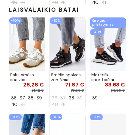
40
41
40
41
40
41
LAISVALAIKIO BATAI
−10%
−10%
Greitas
pristatymas
−40%
Balti-smėlio
Smėlio spalvos
Moteriški
spalvos
zomšiniai
sportbačiai
28,28 €
71,87 €
33,63 €
sportiniai
sportiniai
juodos spalvos
bateliai su
bateliai, „Karino"
Feluci
31,42 €
79,85 €
56,05 €
dvigubu raišteliu
36
37
38
39
36
37
38
39
39
Casey
40
41
40
41
−10%
−10%
−10%