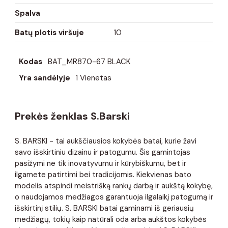
Spalva
Batų plotis viršuje
10
Kodas
BAT_MR870-67 BLACK
Yra sandėlyje
1 Vienetas
Prekės ženklas S.Barski
S. BARSKI - tai aukščiausios kokybės batai, kurie žavi
savo išskirtiniu dizainu ir patogumu. Šis gamintojas
pasižymi ne tik inovatyvumu ir kūrybiškumu, bet ir
ilgamete patirtimi bei tradicijomis. Kiekvienas bato
modelis atspindi meistrišką rankų darbą ir aukštą kokybę,
o naudojamos medžiagos garantuoja ilgalaikį patogumą ir
išskirtinį stilių. S. BARSKI batai gaminami iš geriausių
medžiagų, tokių kaip natūrali oda arba aukštos kokybės