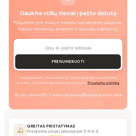
Gaukite stilių tiesiai į pašto dėžutę
Prisijunkite prie mūsų ir niekada nepraleiskite naujausių
mados tendencijų, įkvėpimo ir specialių pasiūlymų.
PRENUMERUOTI
Paspausdami „Prenumeruoti" sutinkate gauti naujienlaiškį
el. paštu. Atsisakyti galite bet kuriuo metu.
Privatumo politika
Jokio šlamšto
1–2 laiškai per mėnesį
Atsisakykite bet kada
GREITAS PRISTATYMAS
Pristatome visoje Lietuvoje per 3–9 d. d.