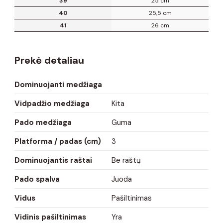
39
25 cm
40
25,5 cm
41
26 cm
Prekė detaliau
Dominuojanti medžiaga
Vidpadžio medžiaga
Kita
Pado medžiaga
Guma
Platforma / padas (cm)
3
Dominuojantis raštai
Be raštų
Pado spalva
Juoda
Vidus
Pašiltinimas
Vidinis pašiltinimas
Yra