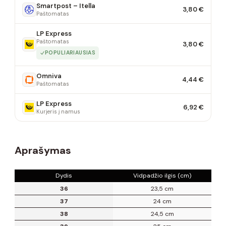
Smartpost – Itella
3,80 €
Paštomatas
LP Express
Paštomatas
3,80 €
POPULIARIAUSIAS
Omniva
4,44 €
Paštomatas
LP Express
6,92 €
Kurjeris į namus
Aprašymas
Dydis
Vidpadžio ilgis (cm)
36
23,5 cm
37
24 cm
38
24,5 cm