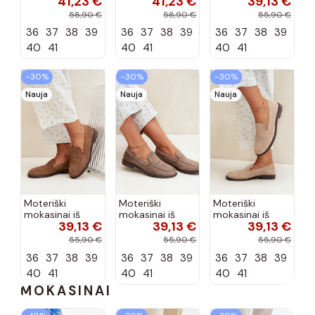
41,23 €
41,23 €
39,13 €
aukštakulniai
aukštakulniai
dirbtinės
bateliai iš
bateliai iš
zomšos, bordo
58,90 €
58,90 €
55,90 €
dirbtinės odos,
dirbtinės odos,
spalvos Laisie
36
37
38
39
36
37
38
39
36
37
38
39
šokolado
bordo spalvos
spalvos Nesha
Nesha
40
41
40
41
40
41
−30%
−30%
−30%
Nauja
Nauja
Nauja
Moteriški
Moteriški
Moteriški
mokasinai iš
mokasinai iš
mokasinai iš
39,13 €
39,13 €
39,13 €
dirbtinės
dirbtinės
dirbtinės
zomšos, rudos
zomšos, molio
zomšos, smėlio
55,90 €
55,90 €
55,90 €
spalvos Laisie
spalvos Laisie
spalvos Laisie
36
37
38
39
36
37
38
39
36
37
38
39
40
41
40
41
40
41
MOKASINAI