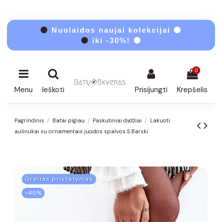
⚫
Nuolaidos naujai kolekcijai ⚫
⚫
iki -30%! ⚫
0
Menu
Ieškoti
Prisijungti
Krepšelis
Pagrindinis
Batai pigiau
Paskutiniai dydžiai
Lakuoti
aulinukai su ornamentais juodos spalvos S.Barski
Greitas pristatymas
−40%