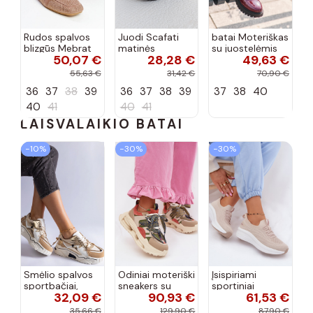
Rudos spalvos
Juodi Scafati
batai Moteriškas
blizgūs Mebrat
matinės
su juostelėmis
50,07 €
28,28 €
49,63 €
bateliai
apdailos bateliai
su lako efektu
bordo spalvos
55,63 €
31,42 €
70,90 €
Terione
36
37
38
39
36
37
38
39
37
38
40
40
41
40
41
LAISVALAIKIO BATAI
−10%
−30%
−30%
Smėlio spalvos
Odiniai moteriški
Įsispiriami
sportbačiai,
sneakers su
sportiniai
32,09 €
90,93 €
61,53 €
dekoruoti Valdez
platforma D&A
bateliai Kobbo
cirkonio virvele
CR61-3133
102425 smėlio
35,66 €
129,90 €
87,90 €