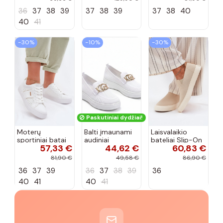
smėlio spalvos
spalvos
36
37
38
39
37
38
39
37
38
40
40
41
−30%
−10%
−30%
Paskutiniai dydžiai!
Moterų
Balti įmaunami
Laisvalaikio
sportiniai batai
audiniai
bateliai Slip-On
57,33 €
44,62 €
60,83 €
su ažūro
sportbačiai su
Big Star
elementais Big
sagtele
RR274721 smėlio
81,90 €
49,58 €
86,90 €
Star TT274291
Catherine
spalvos
36
37
39
36
37
38
39
36
baltos spalvos
40
41
40
41