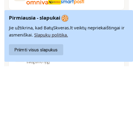
Pirmiausia - slapukai
14 DIENŲ GRĄŽINIMAS
Paprastas grąžinimas paštomatais su pinigų
Jie užtikrina, kad BatųSkveras.lt veiktų nepriekaištingai ir
grąžinimo garantija
asmeniškai.
Slapukų politika.
Priimti visus slapukus
SAUGUS MOKĖJIMAS
SSL šifravimas užtikrina aukščiausią jūsų duomenų
saugumo lygį
KLIENTŲ APTARNAVIMAS
Rašykite mums
info@batuskveras.lt
@ 2024 BATUSKVERAS
PRISTATYMAS
|
PREKIŲ GRĄŽINIMAS
|
ATSILIEPIMAI