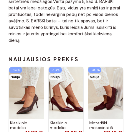
sintetinės medžiagos.Verta pažymėti, kad S. BARSKI
batai yra labai patogūs. Batų vidus yra minkštas ir gerai
profiliuotas, todėl nevargina pėdų net po visos dienos
avėjimo. S. BARSKI batai – tai ne tik apavas, bet ir
savotiškas meno kūrinys, kuris leidžia Jums išsiskirti iš
minios ir jaustis ypatingai bei komfortiškai kiekvieną
dieną.
NAUJAUSIOS PREKĖS
−30%
−30%
−30%
Nauja
Nauja
Nauja
Klasikinio
Klasikinio
Moteriški
modelio
modelio
mokasinai iš