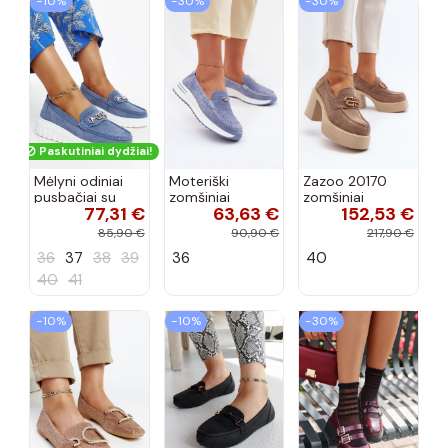
−10%
−30%
−30%
Paskutiniai dydžiai!
Mėlyni odiniai
Moteriški
Zazoo 20170
pusbačiai su
zomšiniai
zomšiniai
77,31 €
63,63 €
152,53 €
dekoratyvine
mokasinai
bateliai su
sagtimi Taija
Demela mėlynos
kulniukais smėlio
85,90 €
90,90 €
217,90 €
spalvos
spalvos
36
37
38
39
36
40
40
41
−10%
−10%
−30%