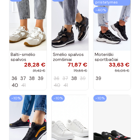
pristatymas
−40%
Balti-smėlio
Smėlio spalvos
Moteriški
spalvos
zomšiniai
sportbačiai
28,28 €
71,87 €
33,63 €
sportiniai
sportiniai
juodos spalvos
bateliai su
bateliai, „Karino"
Feluci
31,42 €
79,85 €
56,05 €
dvigubu raišteliu
36
37
38
39
36
37
38
39
39
Casey
40
41
40
41
−10%
−10%
−10%