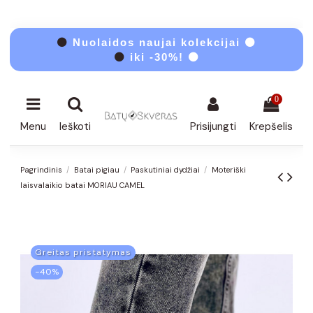
⚫
Nuolaidos naujai kolekcijai ⚫
⚫
iki -30%! ⚫
0
Menu
Ieškoti
Prisijungti
Krepšelis
Pagrindinis
Batai pigiau
Paskutiniai dydžiai
Moteriški
laisvalaikio batai MORIAU CAMEL
Greitas pristatymas
−40%