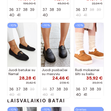
tipo, Artiker
Selisa
priekiu Kerawa
196,90 €
45,90 €
22,34 €
57C2116, bordo
36
37
38
39
37
38
39
36
37
38
39
spalvos
40
41
40
40
41
−10%
−10%
−10%
Juodi batukai su
Juodi pusbačiai
Rudi mokasinai
Namal
su masyviu
šilti su kailiu
28,28 €
24,46 €
35,92 €
dekoracija
padu Teska
Loafy
31,42 €
27,18 €
39,91 €
36
37
38
39
36
37
38
39
36
37
38
39
40
41
40
41
40
41
LAISVALAIKIO BATAI
−10%
−10%
Greitas