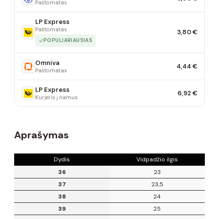
Paštomatas
LP Express
Paštomatas
3,80 €
POPULIARIAUSIAS
Omniva
4,44 €
Paštomatas
LP Express
6,92 €
Kurjeris į namus
Aprašymas
Dydis
Vidpadžio ilgis
36
23
37
23,5
38
24
39
25