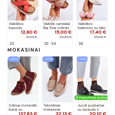
Vaikiškos
Vaikiški sandalai
Vaikiškos
basutės
Big Star rožinės
balerinos su lako
12,60 €
15,00 €
17,40 €
koralinės
spalvos
efektu ir
spalvos
kaspinais baltos
21,00 €
25,00 €
29,00 €
spalvos Zolly
33
29
34
36
MOKASINAI
−30%
−30%
−10%
Paskutiniai dydžiai!
Odiniai moteriški
Tekstiliniai
Juodi pusbačiai
batai su
mokasinai
su įspaudu ir
137,83 €
32,13 €
20,10 €
siūlėmis, pilies
smėlio spalvos
kvadratiniu