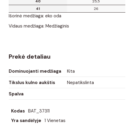
40
25,5
41
26
Išorinė medžiaga: eko oda
Vidaus medžiaga: Medžiaginis
Prekė detaliau
Dominuojanti medžiaga
Kita
Tikslus kulno aukštis
Nepatikslinta
Spalva
Kodas
BAT_37311
Yra sandėlyje
1 Vienetas