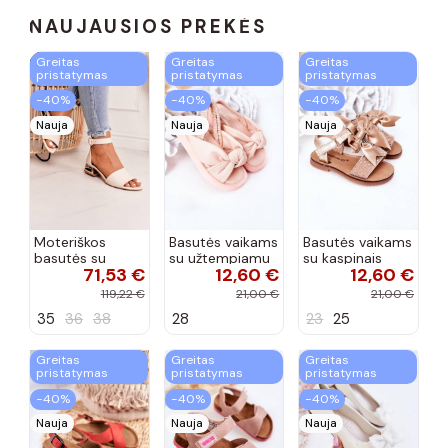
NAUJAUSIOS PREKĖS
Greitas
Greitas
Greitas
pristatymas
pristatymas
pristatymas
−40%
−40%
−40%
Nauja
Nauja
Nauja
Moteriškos
Basutės vaikams
Basutės vaikams
basutės su
su užtempiamu
su kaspinais
71,53 €
12,60 €
12,60 €
aukso spalvos
užsegimu
aukso spalvos
kulniukais Laura
rožinės spalvos
119,22 €
21,00 €
21,00 €
Messi smėlio
35
36
38
28
23
25
spalvos
Greitas
Greitas
Greitas
pristatymas
pristatymas
pristatymas
−40%
−40%
−40%
Nauja
Nauja
Nauja