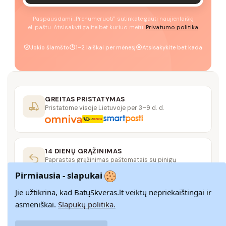
Paspausdami „Prenumeruoti" sutinkate gauti naujienlaiškį
el. paštu. Atsisakyti galite bet kuriuo metu.
Privatumo politika
Jokio šlamšto
1–2 laiškai per mėnesį
Atsisakykite bet kada
GREITAS PRISTATYMAS
Pristatome visoje Lietuvoje per 3–9 d. d.
14 DIENŲ GRĄŽINIMAS
Paprastas grąžinimas paštomatais su pinigų
grąžinimo garantija
Pirmiausia - slapukai
Jie užtikrina, kad BatųSkveras.lt veiktų nepriekaištingai ir
SAUGUS MOKĖJIMAS
asmeniškai.
Slapukų politika.
SSL šifravimas užtikrina aukščiausią jūsų duomenų
saugumo lygį