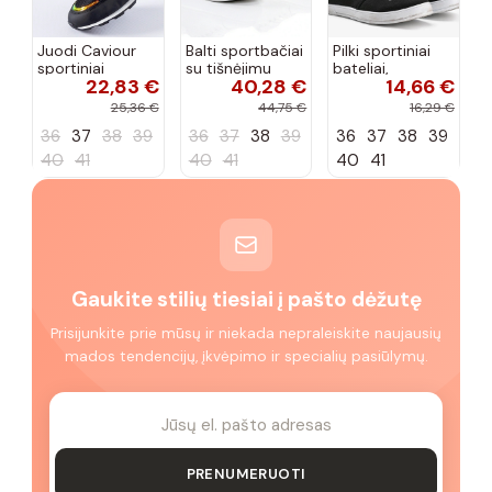
Juodi Caviour
Balti sportbačiai
Pilki sportiniai
sportiniai
su tišnėjimu
bateliai,
22,83 €
40,28 €
14,66 €
sportbačiai
Peyton
„Justice"
25,36 €
44,75 €
16,29 €
36
37
38
39
36
37
38
39
36
37
38
39
40
41
40
41
40
41
Gaukite stilių tiesiai į pašto dėžutę
Prisijunkite prie mūsų ir niekada nepraleiskite naujausių
mados tendencijų, įkvėpimo ir specialių pasiūlymų.
PRENUMERUOTI