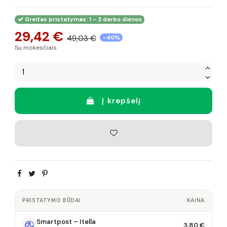
Greitas pristatymas: 1 - 3 darbo dienos
29,42 €
49,03 €
-40%
Su mokesčiais
Į krepšelį
PRISTATYMO BŪDAI
KAINA
Smartpost – Itella
3,80 €