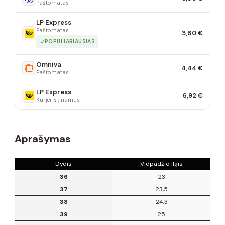
Paštomatas
LP Express
Paštomatas
3,80 €
POPULIARIAUSIAS
Omniva
4,44 €
Paštomatas
LP Express
6,92 €
Kurjeris į namus
Aprašymas
Dydis
Vidpadžio ilgis
36
23
37
23,5
38
24,3
39
25