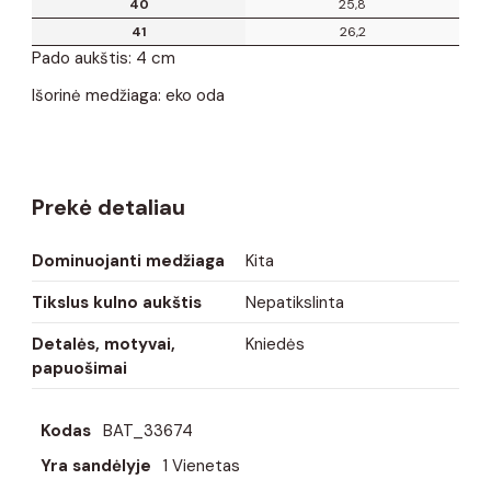
40
25,8
41
26,2
Pado aukštis: 4 cm
Išorinė medžiaga: eko oda
Prekė detaliau
Dominuojanti medžiaga
Kita
Tikslus kulno aukštis
Nepatikslinta
Detalės, motyvai,
Kniedės
papuošimai
Kodas
BAT_33674
Yra sandėlyje
1 Vienetas