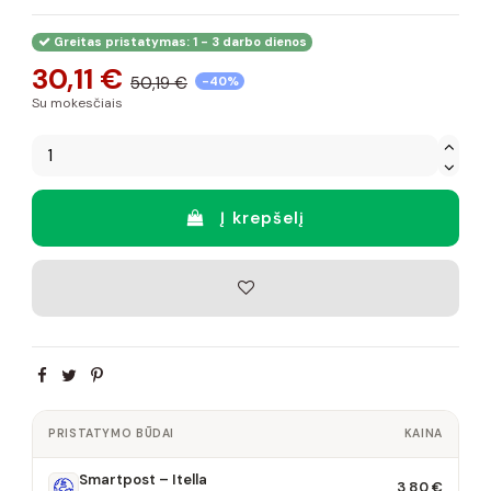
Greitas pristatymas: 1 - 3 darbo dienos
30,11 €
50,19 €
-40%
Su mokesčiais
Į krepšelį
PRISTATYMO BŪDAI
KAINA
Smartpost – Itella
3,80 €