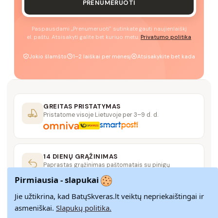
PRENUMERUOTI
Paspausdami „Prenumeruoti" sutinkate gauti naujienlaiškį
el. paštu. Atsisakyti galite bet kuriuo metu.
Privatumo politika
Jokio šlamšto
1–2 laiškai per mėnesį
Atsisakykite bet kada
GREITAS PRISTATYMAS
Pristatome visoje Lietuvoje per 3–9 d. d.
14 DIENŲ GRĄŽINIMAS
Paprastas grąžinimas paštomatais su pinigų
grąžinimo garantija
Pirmiausia - slapukai
Jie užtikrina, kad BatųSkveras.lt veiktų nepriekaištingai ir
SAUGUS MOKĖJIMAS
asmeniškai.
Slapukų politika.
SSL šifravimas užtikrina aukščiausią jūsų duomenų