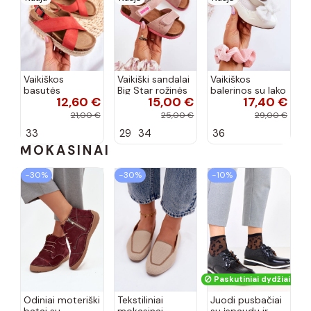
Vaikiškos
Vaikiški sandalai
Vaikiškos
basutės
Big Star rožinės
balerinos su lako
12,60 €
15,00 €
17,40 €
koralinės
spalvos
efektu ir
spalvos
kaspinais baltos
21,00 €
25,00 €
29,00 €
spalvos Zolly
33
29
34
36
MOKASINAI
−30%
−30%
−10%
Paskutiniai dydžiai!
Odiniai moteriški
Tekstiliniai
Juodi pusbačiai
batai su
mokasinai
su įspaudu ir