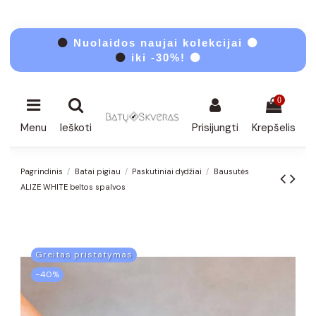
⚫
Nuolaidos naujai kolekcijai ⚫
⚫
iki -30%! ⚫
0
Menu
Ieškoti
Prisijungti
Krepšelis
Pagrindinis
Batai pigiau
Paskutiniai dydžiai
Bausutės
ALIZE WHITE beltos spalvos
Greitas pristatymas
−40%