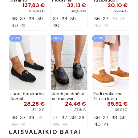
137,83 €
32,13 €
20,10 €
siūlėmis, pilies
smėlio spalvos
kvadratiniu
tipo, Artiker
Selisa
priekiu Kerawa
196,90 €
45,90 €
22,34 €
57C2116, bordo
36
37
38
39
37
38
39
36
37
38
39
spalvos
40
41
40
40
41
−10%
−10%
−10%
Juodi batukai su
Juodi pusbačiai
Rudi mokasinai
Namal
su masyviu
šilti su kailiu
28,28 €
24,46 €
35,92 €
dekoracija
padu Teska
Loafy
31,42 €
27,18 €
39,91 €
36
37
38
39
36
37
38
39
36
37
38
39
40
41
40
41
40
41
LAISVALAIKIO BATAI