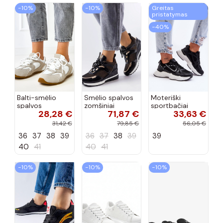
−10%
−10%
Greitas
pristatymas
−40%
Balti-smėlio
Smėlio spalvos
Moteriški
spalvos
zomšiniai
sportbačiai
28,28 €
71,87 €
33,63 €
sportiniai
sportiniai
juodos spalvos
bateliai su
bateliai, „Karino"
Feluci
31,42 €
79,85 €
56,05 €
dvigubu raišteliu
36
37
38
39
36
37
38
39
39
Casey
40
41
40
41
−10%
−10%
−10%