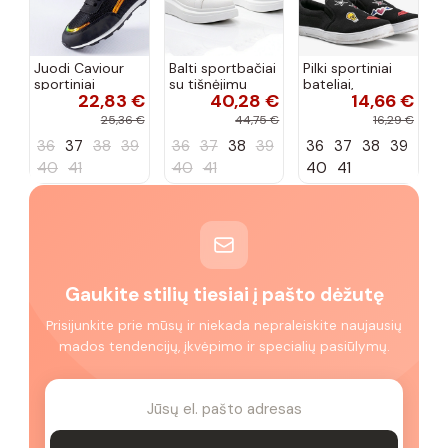
Juodi Caviour
Balti sportbačiai
Pilki sportiniai
sportiniai
su tišnėjimu
bateliai,
22,83 €
40,28 €
14,66 €
sportbačiai
Peyton
„Justice"
25,36 €
44,75 €
16,29 €
36
37
38
39
36
37
38
39
36
37
38
39
40
41
40
41
40
41
Gaukite stilių tiesiai į pašto dėžutę
Prisijunkite prie mūsų ir niekada nepraleiskite naujausių
mados tendencijų, įkvėpimo ir specialių pasiūlymų.