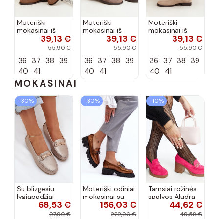
Moteriški
Moteriški
Moteriški
mokasinai iš
mokasinai iš
mokasinai iš
39,13 €
39,13 €
39,13 €
dirbtinės
dirbtinės
dirbtinės
zomšos, rudos
zomšos, molio
zomšos, smėlio
55,90 €
55,90 €
55,90 €
spalvos Laisie
spalvos Laisie
spalvos Laisie
36
37
38
39
36
37
38
39
36
37
38
39
40
41
40
41
40
41
MOKASINAI
−30%
−30%
−10%
Su blizgesiu
Moteriški odiniai
Tamsiai rožinės
lygiapadžiai
mokasinai su
spalvos Aludra
68,53 €
156,03 €
44,62 €
mokasinai
ornamentais
blokiniai kulnų
pagaminti iš
Laura Messi
siurbliai
97,90 €
222,90 €
49,58 €