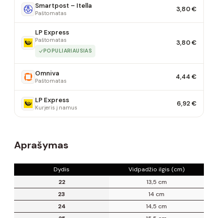
Smartpost – Itella
3,80 €
Paštomatas
LP Express
Paštomatas
3,80 €
POPULIARIAUSIAS
Omniva
4,44 €
Paštomatas
LP Express
6,92 €
Kurjeris į namus
Aprašymas
Dydis
Vidpadžio ilgis (cm)
22
13,5 cm
23
14 cm
24
14,5 cm