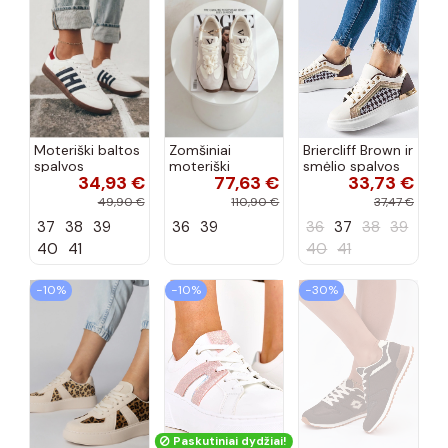
Moteriški baltos
Zomšiniai
Briercliff Brown ir
spalvos
moteriški
smėlio spalvos
34,93 €
77,63 €
33,73 €
sportbačiai su
sportbačiai
blizgantys
juostelėmis
Vinceza 86427
sportbačiai
49,90 €
110,90 €
37,47 €
Chrissy
pilkos spalvos
37
38
39
36
39
36
37
38
39
40
41
40
41
−10%
−10%
−30%
Paskutiniai dydžiai!