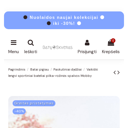
⚫
Nuolaidos naujai kolekcijai ⚫
⚫
iki -30%! ⚫
0
Menu
Ieškoti
Prisijungti
Krepšelis
Pagrindinis
Batai pigiau
Paskutiniai dydžiai
Vaikiški
lengvi sportiniai bateliai pilka-rožinės spalvos Mobby
Greitas pristatymas
−40%