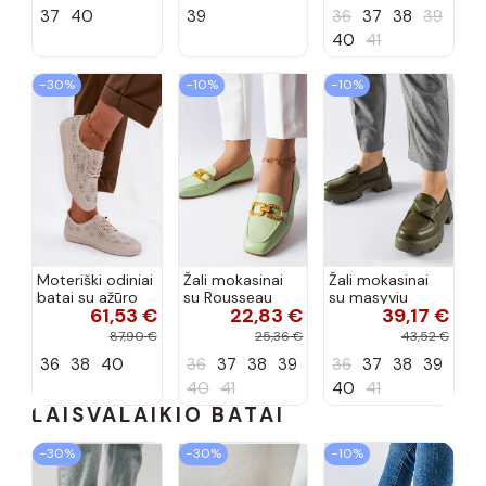
natūralios odos
2699 aukso
37
40
39
36
37
38
39
LR51-546 aukso
spalvos
spalvos
40
41
−30%
−10%
−10%
Moteriški odiniai
Žali mokasinai
Žali mokasinai
batai su ažūro
su Rousseau
su masyviu
61,53 €
22,83 €
39,17 €
elementais
sagtimi
Eligio padu
S.Barski LR61-
87,90 €
25,36 €
43,52 €
7083 smėlio
36
38
40
36
37
38
39
36
37
38
39
spalvos
40
41
40
41
LAISVALAIKIO BATAI
−30%
−30%
−10%