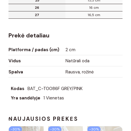
25
15,5 cm
26
16 cm
27
16,5 cm
Prekė detaliau
Platforma / padas (cm)
2 cm
Vidus
Natūrali oda
Spalva
Rausva, rožinė
Kodas
BAT_C-T0086F GREY/PINK
Yra sandėlyje
1 Vienetas
NAUJAUSIOS PREKĖS
−30%
−30%
−30%