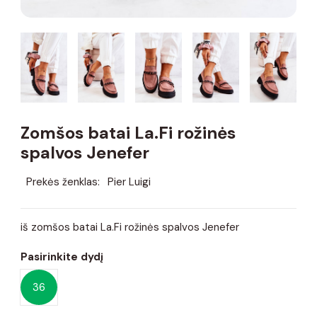
Zomšos batai La.Fi rožinės
spalvos Jenefer
Prekės ženklas:
Pier Luigi
iš zomšos batai La.Fi rožinės spalvos Jenefer
Pasirinkite dydį
36