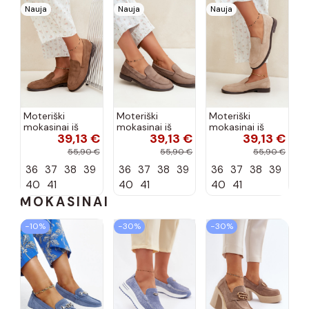
Nauja
Nauja
Nauja
Moteriški
Moteriški
Moteriški
mokasinai iš
mokasinai iš
mokasinai iš
39,13 €
39,13 €
39,13 €
dirbtinės
dirbtinės
dirbtinės
zomšos, rudos
zomšos, molio
zomšos, smėlio
55,90 €
55,90 €
55,90 €
spalvos Laisie
spalvos Laisie
spalvos Laisie
36
37
38
39
36
37
38
39
36
37
38
39
40
41
40
41
40
41
MOKASINAI
−10%
−30%
−30%