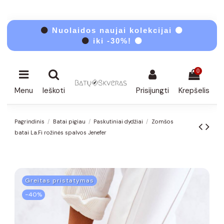
⚫
Nuolaidos naujai kolekcijai ⚫
⚫
iki -30%! ⚫
0
Menu
Ieškoti
Prisijungti
Krepšelis
Pagrindinis
Batai pigiau
Paskutiniai dydžiai
Zomšos
batai La.Fi rožinės spalvos Jenefer
Greitas pristatymas
−40%