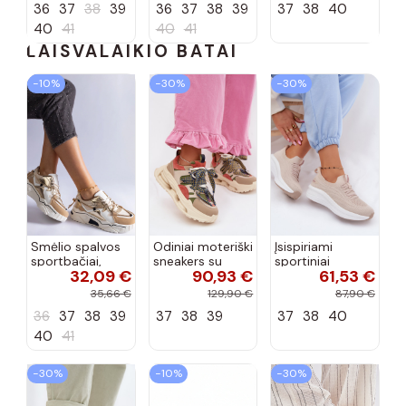
36
37
38
39
36
37
38
39
37
38
40
40
41
40
41
LAISVALAIKIO BATAI
−10%
−30%
−30%
Smėlio spalvos
Odiniai moteriški
Įsispiriami
sportbačiai,
sneakers su
sportiniai
32,09 €
90,93 €
61,53 €
dekoruoti Valdez
platforma D&A
bateliai Kobbo
cirkonio virvele
CR61-3133
102425 smėlio
35,66 €
129,90 €
87,90 €
smėlio spalvos
spalvos
36
37
38
39
37
38
39
37
38
40
40
41
−30%
−10%
−30%