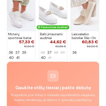
Paskutiniai dydžiai!
Moterų
Balti įmaunami
Laisvalaikio
sportiniai batai
audiniai
bateliai Slip-On
57,33 €
44,62 €
60,83 €
su ažūro
sportbačiai su
Big Star
elementais Big
sagtele
RR274721 smėlio
81,90 €
49,58 €
86,90 €
Star TT274291
Catherine
spalvos
36
37
39
36
37
38
39
36
baltos spalvos
40
41
40
41
Gaukite stilių tiesiai į pašto dėžutę
Prisijunkite prie mūsų ir niekada nepraleiskite naujausių
mados tendencijų, įkvėpimo ir specialių pasiūlymų.