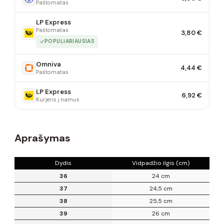
Paštomatas
LP Express
Paštomatas
3,80 €
POPULIARIAUSIAS
Omniva
4,44 €
Paštomatas
LP Express
6,92 €
Kurjeris į namus
Aprašymas
Dydis
Vidpadžio ilgis (cm)
36
24 cm
37
24,5 cm
38
25,5 cm
39
26 cm