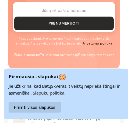
PRENUMERUOTI
Paspausdami „Prenumeruoti" sutinkate gauti naujienlaiškį
el. paštu. Atsisakyti galite bet kuriuo metu.
Privatumo politika
Jokio šlamšto
1–2 laiškai per mėnesį
Atsisakykite bet kada
Pirmiausia - slapukai
GREITAS PRISTATYMAS
Jie užtikrina, kad BatųSkveras.lt veiktų nepriekaištingai ir
Pristatome visoje Lietuvoje per 3–9 d. d.
asmeniškai.
Slapukų politika.
Priimti visus slapukus
14 DIENŲ GRĄŽINIMAS
Paprastas grąžinimas paštomatais su pinigų
grąžinimo garantija