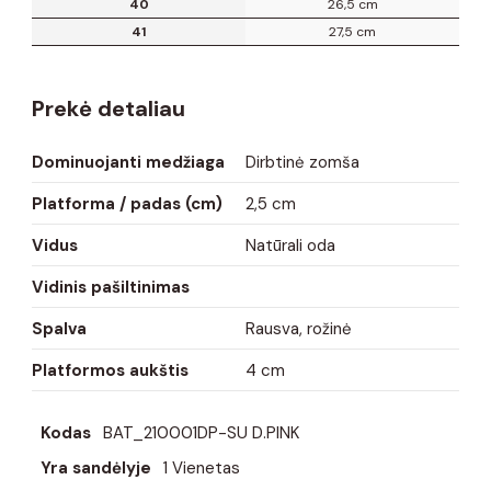
40
26,5 cm
41
27,5 cm
Prekė detaliau
Dominuojanti medžiaga
Dirbtinė zomša
Platforma / padas (cm)
2,5 cm
Vidus
Natūrali oda
Vidinis pašiltinimas
Spalva
Rausva, rožinė
Platformos aukštis
4 cm
Kodas
BAT_210001DP-SU D.PINK
Yra sandėlyje
1 Vienetas