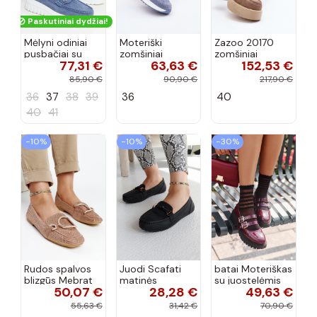
Paskutiniai dydžiai!
Mėlyni odiniai
Moteriški
Zazoo 20170
pusbačiai su
zomšiniai
zomšiniai
77,31 €
63,63 €
152,53 €
dekoratyvine
mokasinai
bateliai su
sagtimi Taija
Demela mėlynos
kulniukais smėlio
85,90 €
90,90 €
217,90 €
spalvos
spalvos
36
37
38
39
36
40
40
41
−10%
−10%
−30%
Rudos spalvos
Juodi Scafati
batai Moteriškas
blizgūs Mebrat
matinės
su juostelėmis
50,07 €
28,28 €
49,63 €
bateliai
apdailos bateliai
su lako efektu
bordo spalvos
55,63 €
31,42 €
70,90 €
Terione