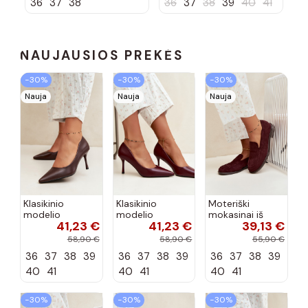
36
37
38
36
37
38
39
40
41
platforma
padu Hanifan
žalios spalvos
Florinda
NAUJAUSIOS PREKĖS
−30%
−30%
−30%
Nauja
Nauja
Nauja
Klasikinio
Klasikinio
Moteriški
modelio
modelio
mokasinai iš
41,23 €
41,23 €
39,13 €
aukštakulniai
aukštakulniai
dirbtinės
bateliai iš
bateliai iš
zomšos, bordo
58,90 €
58,90 €
55,90 €
dirbtinės odos,
dirbtinės odos,
spalvos Laisie
36
37
38
39
36
37
38
39
36
37
38
39
šokolado
bordo spalvos
spalvos Nesha
Nesha
40
41
40
41
40
41
−30%
−30%
−30%