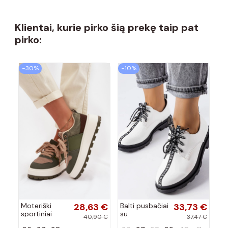
Klientai, kurie pirko šią prekę taip pat
pirko:
−30%
−10%
Moteriški
28,63 €
Balti pusbačiai
33,73 €
sportiniai
su
40,90 €
37,47 €
batai su
kontrastingu