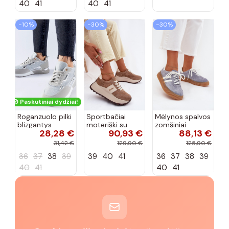
SYSTEM smėlio
smėlio spalvos
mėlynos spalvos
40
41
40
41
spalvos
Salima
−10%
−30%
−30%
Paskutiniai dydžiai!
Roganzuolo pilki
Sportbačiai
Mėlynos spalvos
blizgantys
moteriški su
zomšiniai
28,28 €
90,93 €
88,13 €
sportbačiai
platforma iš
sportbačiai su
natūralaus
platforma Tai
31,42 €
129,90 €
125,90 €
zomšo smėlio
turirisae
36
37
38
39
39
40
41
36
37
38
39
spalvos Rosinae
40
41
40
41