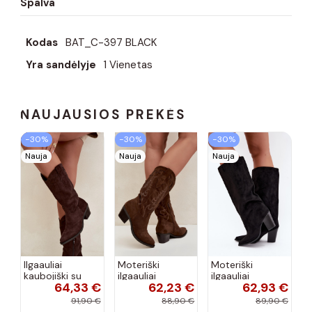
Spalva
Kodas
BAT_C-397 BLACK
Yra sandėlyje
1 Vienetas
NAUJAUSIOS PREKĖS
−30%
−30%
−30%
Nauja
Nauja
Nauja
Ilgaauliai
Moteriški
Moteriški
kaubojiški su
ilgaauliai
ilgaauliai
64,33 €
62,23 €
62,93 €
kulniukais
kaubojiški su
įsispiriami su
šokolado
kulniukais
kulniukais iš
91,90 €
88,90 €
89,90 €
spalvos Hartley
šokolado
dirbtinės