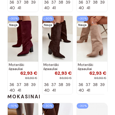
36
37
38
39
36
37
38
39
36
37
38
39
spalvos Betina
zomšos juodos
spalvos Carmina
40
41
40
41
40
41
−30%
−30%
−30%
Nauja
Nauja
Nauja
Moteriški
Moteriški
Moteriški
ilgaauliai
ilgaauliai
ilgaauliai
62,93 €
62,93 €
62,93 €
įsispiriami su
įsispiriami su
įsispiriami su
kulniukais iš
kulniukais iš
kulniukais iš
89,90 €
89,90 €
89,90 €
dirbtinės
dirbtinės
dirbtinės
36
37
38
39
36
37
38
39
36
37
38
39
zomšos bordo
zomšos
zomšos smėlio
spalvos Carmina
šokolado
spalvos Carmina
40
41
40
41
40
41
spalvos...
MOKASINAI
−10%
−30%
−30%