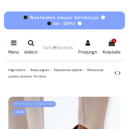
⚫
Nuolaidos naujai kolekcijai ⚫
⚫
iki -30%! ⚫
0
Menu
Ieškoti
Prisijungti
Krepšelis
Pagrindinis
Batai pigiau
Paskutiniai dydžiai
Mokasinai
juodos spalvos Torresia
Greitas pristatymas
−40%