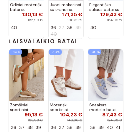
Odiniai moteriški
Juodi mokasinai
Elegantiško
batai su
su grandine,
stiliaus batai su
130,13 €
171,35 €
129,43 €
sagtimis Laura
„Vinceza"
kulniukais ir
Messi 2980
ornamentais
185,90 €
190,39 €
184,90 €
juodos spalvos
Lemar Harmell
40
36
37
38
39
40
žalios spalvos
40
LAISVALAIKIO BATAI
−30%
−30%
−30%
Zomšiniai
Moteriški
Sneakers
sportiniai
sportiniai
modelio batai
95,13 €
104,23 €
87,43 €
bateliai
bateliai Daniel
Moteriškas su
moterims Big
Lopez Just Dare
platforma
135,90 €
148,90 €
124,90 €
Star RR274A048
SS2D4032
natūralios
36
37
38
39
36
37
38
39
38
39
40
41
HI-POLY
gyvūnų rašto
zomšosoĮa