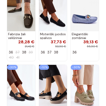
Fabrizia žali
Moteriški juodos
Elegantiški
veliūriniai
spalvos
zomšiniai
28,28 €
37,73 €
39,13 €
mokasynai su
mokasinai su
mokasinai su
cirkonių
kutais Janelisse
spindinčiomis
31,42 €
53,90 €
55,90 €
dekoracijomis
akutėmis
36
37
38
39
36
37
38
36
mėlynos spalvos
Lucille
40
41
−30%
−10%
−30%