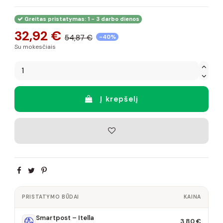
Greitas pristatymas: 1 - 3 darbo dienos
32,92 €
54,87 €
-40%
Su mokesčiais
Į krepšelį
PRISTATYMO BŪDAI
KAINA
Smartpost – Itella
3,80 €