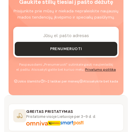
Gaukite stilių tiesiai į pašto dėžutę
Prisijunkite prie mūsų ir niekada nepraleiskite naujausių
mados tendencijų, įkvėpimo ir specialių pasiūlymų.
PRENUMERUOTI
Paspausdami „Prenumeruoti" sutinkate gauti naujienlaiškį
el. paštu. Atsisakyti galite bet kuriuo metu.
Privatumo politika
Jokio šlamšto
1–2 laiškai per mėnesį
Atsisakykite bet kada
GREITAS PRISTATYMAS
Pristatome visoje Lietuvoje per 3–9 d. d.