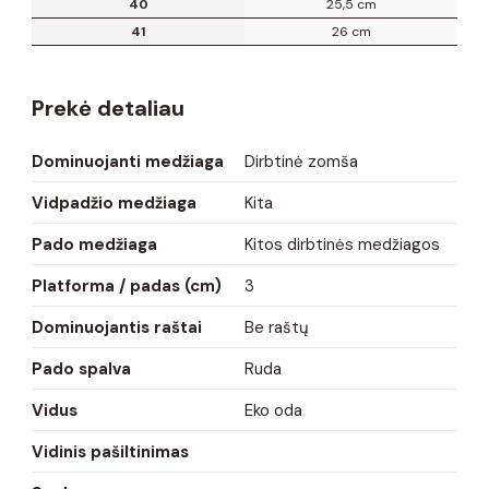
40
25,5 cm
41
26 cm
Prekė detaliau
Dominuojanti medžiaga
Dirbtinė zomša
Vidpadžio medžiaga
Kita
Pado medžiaga
Kitos dirbtinės medžiagos
Platforma / padas (cm)
3
Dominuojantis raštai
Be raštų
Pado spalva
Ruda
Vidus
Eko oda
Vidinis pašiltinimas