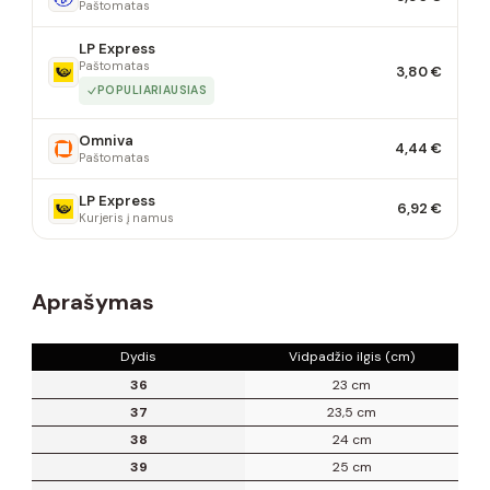
Paštomatas
LP Express
Paštomatas
3,80 €
POPULIARIAUSIAS
Omniva
4,44 €
Paštomatas
LP Express
6,92 €
Kurjeris į namus
Aprašymas
Dydis
Vidpadžio ilgis (cm)
36
23 cm
37
23,5 cm
38
24 cm
39
25 cm