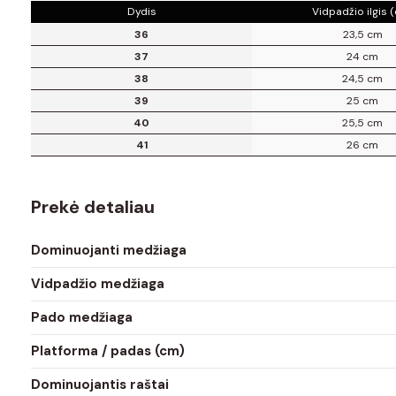
Dydis
Vidpadžio ilgis 
36
23,5 cm
37
24 cm
38
24,5 cm
39
25 cm
40
25,5 cm
41
26 cm
Prekė detaliau
Dominuojanti medžiaga
Vidpadžio medžiaga
Pado medžiaga
Platforma / padas (cm)
Dominuojantis raštai