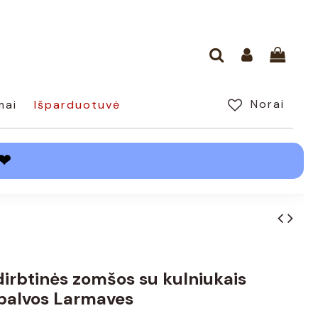
Norai
mai
Išparduotuvė
❤
 dirbtinės zomšos su kulniukais
palvos Larmaves