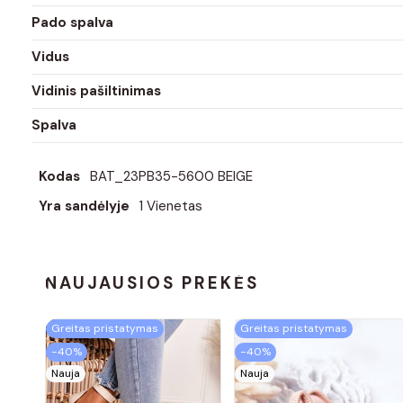
Pado spalva
Vidus
Vidinis pašiltinimas
Spalva
Kodas
BAT_23PB35-5600 BEIGE
Yra sandėlyje
1 Vienetas
NAUJAUSIOS PREKĖS
Greitas pristatymas
Greitas pristatymas
−40%
−40%
Nauja
Nauja