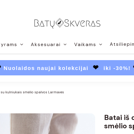
Atsiliepi
Vyrams
Aksesuarai
Vaikams
❤
❤
Nuolaidos naujai kolekcijai
iki -30%!
s su kulniukais smėlio spalvos Larmaves
Batai iš
smėlio s