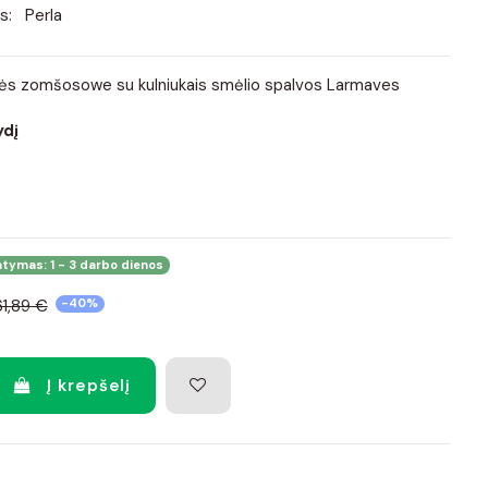
s:
Perla
inės zomšosowe su kulniukais smėlio spalvos Larmaves
ydį
atymas: 1 - 3 darbo dienos
61,89 €
-40%
Į krepšelį