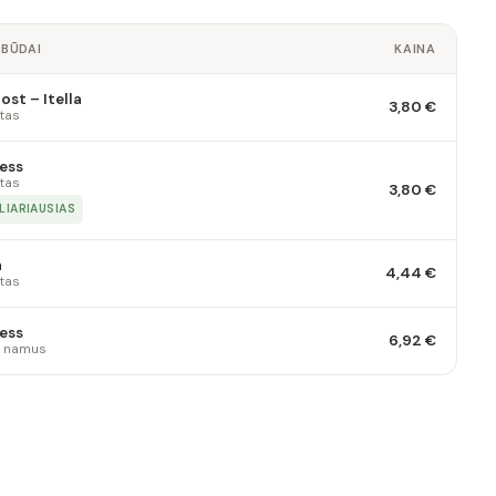
 BŪDAI
KAINA
st – Itella
3,80 €
tas
ess
tas
3,80 €
LIARIAUSIAS
a
4,44 €
tas
ess
6,92 €
 į namus