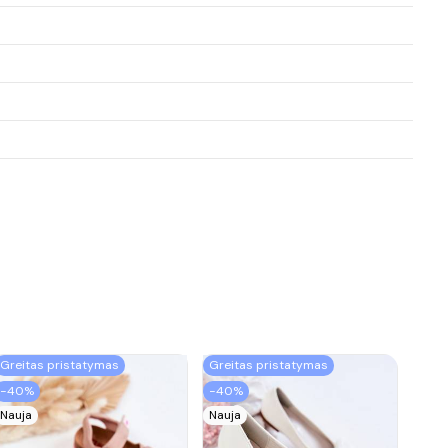
Greitas pristatymas
Greitas pristatymas
−40%
−40%
Nauja
Nauja