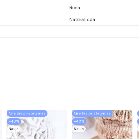
Ruda
Natūrali oda
Greitas pristatymas
Greitas pristatymas
−40%
−40%
Nauja
Nauja