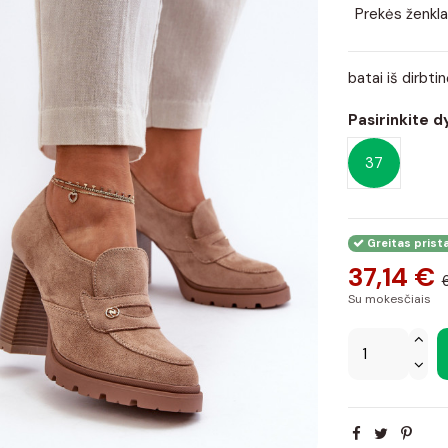
Prekės ženkla
batai iš dirbt
Pasirinkite d
37
Greitas prist
37,14 €
Su mokesčiais