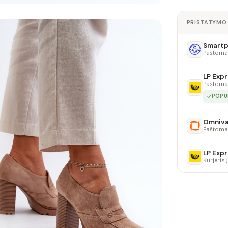
PRISTATYMO
Smartpo
Paštoma
LP Expr
Paštoma
POPU
Omniv
Paštoma
LP Expr
Kurjeris