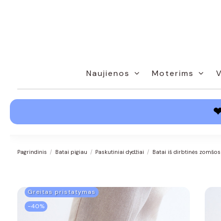
Naujienos
Moterims
Pagrindinis
Batai pigiau
Paskutiniai dydžiai
Batai iš dirbtinės zomšo
Greitas pristatymas
−40%