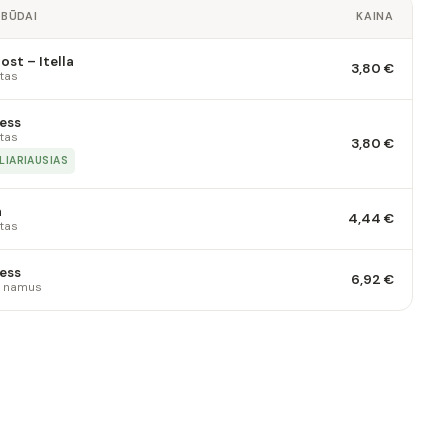
 BŪDAI
KAINA
st – Itella
3,80 €
tas
ess
tas
3,80 €
LIARIAUSIAS
a
4,44 €
tas
ess
6,92 €
 į namus