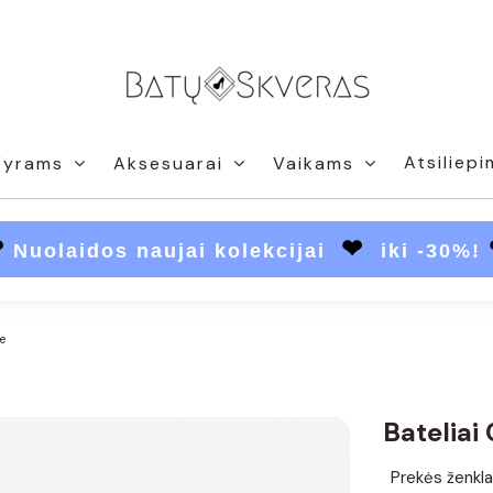
Atsiliepi
Vyrams
Aksesuarai
Vaikams
❤
❤
Nuolaidos naujai kolekcijai
iki -30%!
e
Bateliai
Prekės ženkla