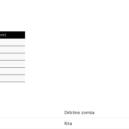
(cm)
Dirbtinė zomša
Kita