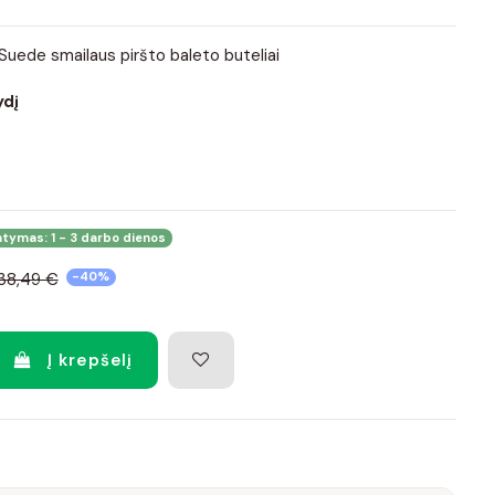
uede smailaus piršto baleto buteliai
ydį
atymas: 1 - 3 darbo dienos
38,49 €
-40%
Į krepšelį