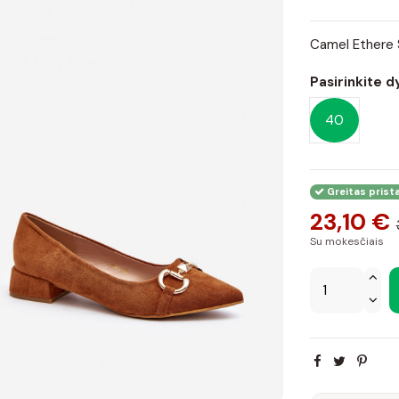
Camel Ethere S
Pasirinkite d
40
Greitas prist
23,10 €
Su mokesčiais