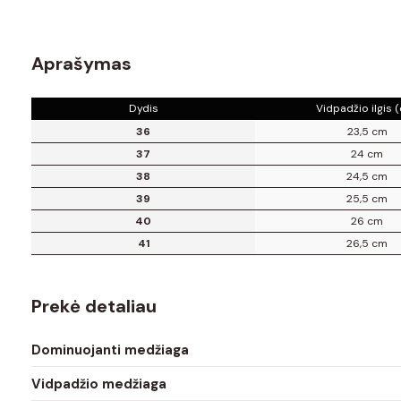
Aprašymas
Dydis
Vidpadžio ilgis 
36
23,5 cm
37
24 cm
38
24,5 cm
39
25,5 cm
40
26 cm
41
26,5 cm
Prekė detaliau
Dominuojanti medžiaga
Vidpadžio medžiaga