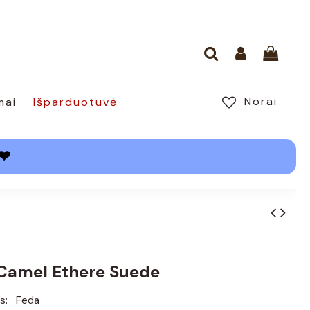
Norai
mai
Išparduotuvė
❤
 Camel Ethere Suede
s:
Feda