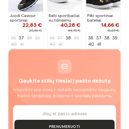
Juodi Caviour
Balti sportbačiai
Pilki sportiniai
sportiniai
su tišnėjimu
bateliai,
22,83 €
40,28 €
14,66 €
sportbačiai
Peyton
„Justice"
25,36 €
44,75 €
16,29 €
36
37
38
39
36
37
38
39
36
37
38
39
40
41
40
41
40
41
Gaukite stilių tiesiai į pašto dėžutę
Prisijunkite prie mūsų ir niekada nepraleiskite naujausių
mados tendencijų, įkvėpimo ir specialių pasiūlymų.
PRENUMERUOTI