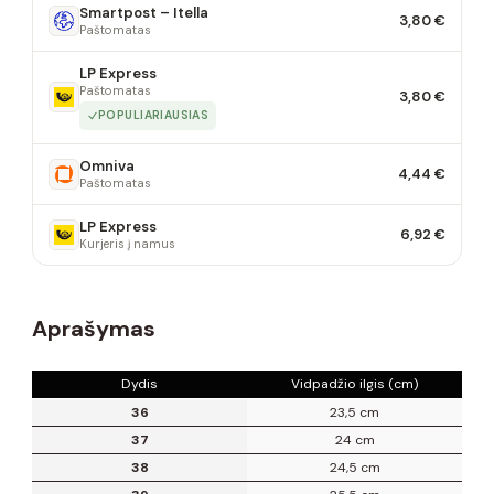
Smartpost – Itella
3,80 €
Paštomatas
LP Express
Paštomatas
3,80 €
POPULIARIAUSIAS
Omniva
4,44 €
Paštomatas
LP Express
6,92 €
Kurjeris į namus
Aprašymas
Dydis
Vidpadžio ilgis (cm)
36
23,5 cm
37
24 cm
38
24,5 cm