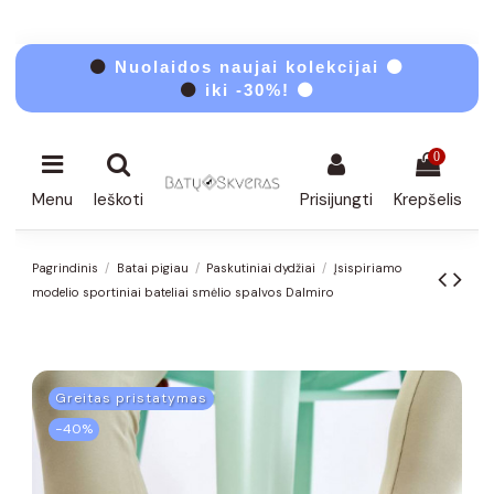
⚫
Nuolaidos naujai kolekcijai ⚫
⚫
iki -30%! ⚫
0
Menu
Ieškoti
Prisijungti
Krepšelis
Pagrindinis
Batai pigiau
Paskutiniai dydžiai
Įsispiriamo
modelio sportiniai bateliai smėlio spalvos Dalmiro
Greitas pristatymas
−40%