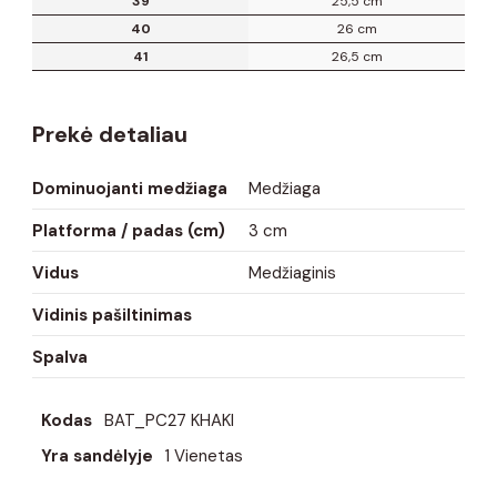
39
25,5 cm
40
26 cm
41
26,5 cm
Prekė detaliau
Dominuojanti medžiaga
Medžiaga
Platforma / padas (cm)
3 cm
Vidus
Medžiaginis
Vidinis pašiltinimas
Spalva
Kodas
BAT_PC27 KHAKI
Yra sandėlyje
1 Vienetas