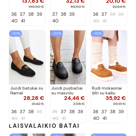
137,83 €
32,13 €
20,10 €
siūlėmis, pilies
smėlio spalvos
kvadratiniu
tipo, Artiker
Selisa
priekiu Kerawa
196,90 €
45,90 €
22,34 €
57C2116, bordo
36
37
38
39
37
38
39
36
37
38
39
spalvos
40
41
40
40
41
−10%
−10%
−10%
Juodi batukai su
Juodi pusbačiai
Rudi mokasinai
Namal
su masyviu
šilti su kailiu
28,28 €
24,46 €
35,92 €
dekoracija
padu Teska
Loafy
31,42 €
27,18 €
39,91 €
36
37
38
39
36
37
38
39
36
37
38
39
40
41
40
41
40
41
LAISVALAIKIO BATAI