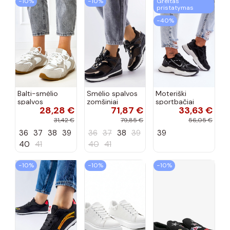
−10%
−10%
Greitas
pristatymas
−40%
Balti-smėlio
Smėlio spalvos
Moteriški
spalvos
zomšiniai
sportbačiai
28,28 €
71,87 €
33,63 €
sportiniai
sportiniai
juodos spalvos
bateliai su
bateliai, „Karino"
Feluci
31,42 €
79,85 €
56,05 €
dvigubu raišteliu
36
37
38
39
36
37
38
39
39
Casey
40
41
40
41
−10%
−10%
−10%