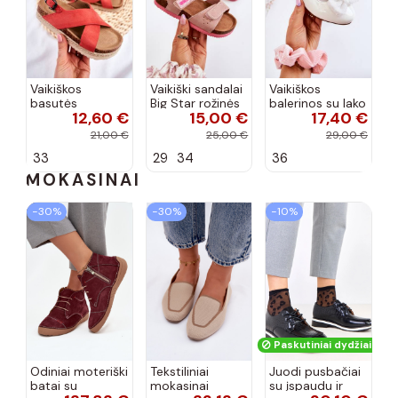
Vaikiškos
Vaikiški sandalai
Vaikiškos
basutės
Big Star rožinės
balerinos su lako
12,60 €
15,00 €
17,40 €
koralinės
spalvos
efektu ir
spalvos
kaspinais baltos
21,00 €
25,00 €
29,00 €
spalvos Zolly
33
29
34
36
MOKASINAI
−30%
−30%
−10%
Paskutiniai dydžiai!
Odiniai moteriški
Tekstiliniai
Juodi pusbačiai
batai su
mokasinai
su įspaudu ir