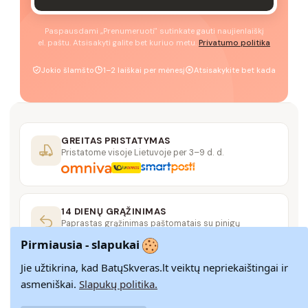
Paspausdami „Prenumeruoti" sutinkate gauti naujienlaiškį
el. paštu. Atsisakyti galite bet kuriuo metu.
Privatumo politika
Jokio šlamšto
1–2 laiškai per mėnesį
Atsisakykite bet kada
GREITAS PRISTATYMAS
Pristatome visoje Lietuvoje per 3–9 d. d.
14 DIENŲ GRĄŽINIMAS
Paprastas grąžinimas paštomatais su pinigų
grąžinimo garantija
Pirmiausia - slapukai
Jie užtikrina, kad BatųSkveras.lt veiktų nepriekaištingai ir
SAUGUS MOKĖJIMAS
asmeniškai.
Slapukų politika.
SSL šifravimas užtikrina aukščiausią jūsų duomenų
saugumo lygį