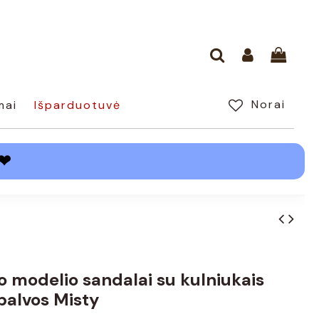
Norai
mai
Išparduotuvė
❤
io modelio sandalai su kulniukais
palvos Misty