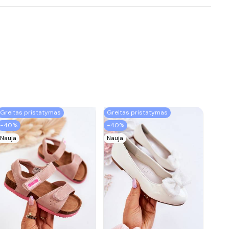
Greitas pristatymas
Greitas pristatymas
−40%
−40%
Nauja
Nauja