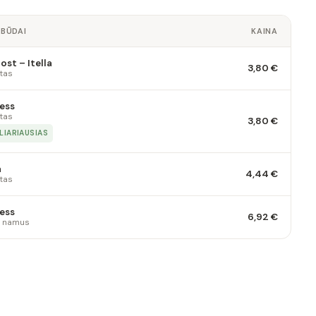
 BŪDAI
KAINA
st – Itella
3,80 €
tas
ess
tas
3,80 €
LIARIAUSIAS
a
4,44 €
tas
ess
6,92 €
 į namus