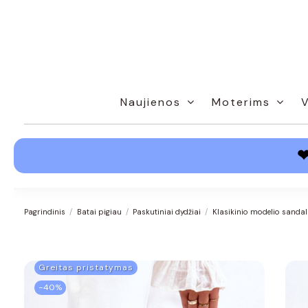
Naujienos
Moterims
Pagrindinis
Batai pigiau
Paskutiniai dydžiai
Klasikinio modelio sandal
Greitas pristatymas
−40%