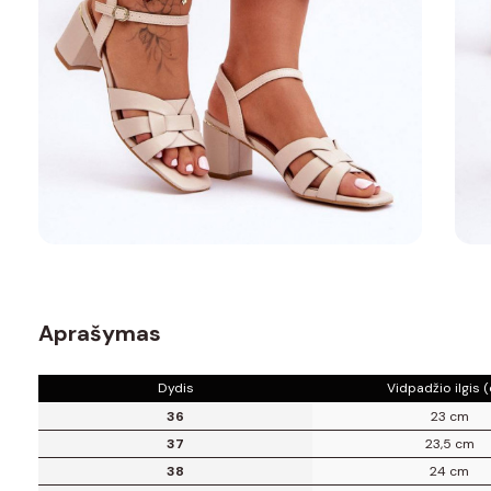
Aprašymas
Dydis
Vidpadžio ilgis 
36
23 cm
37
23,5 cm
38
24 cm