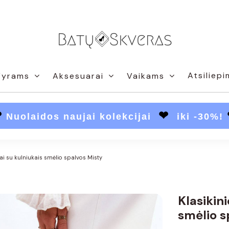
Atsiliepi
Vyrams
Aksesuarai
Vaikams
❤
❤
Nuolaidos naujai kolekcijai
iki -30%!
ai su kulniukais smėlio spalvos Misty
Klasikin
smėlio s