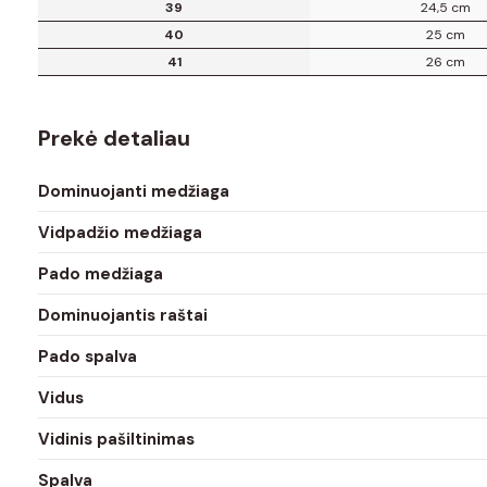
39
24,5 cm
40
25 cm
41
26 cm
Prekė detaliau
Dominuojanti medžiaga
Vidpadžio medžiaga
Pado medžiaga
Dominuojantis raštai
Pado spalva
Vidus
Vidinis pašiltinimas
Spalva