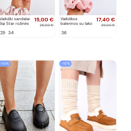
Vaikiški sandalai
15,00 €
Vaikiškos
17,40 €
Big Star rožinės
balerinos su lako
25,00 €
29,00 €
spalvos
efektu ir
29
34
36
kaspinais baltos
spalvos Zolly
−10%
−10%