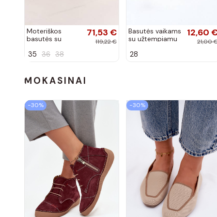
Moteriškos
71,53 €
Basutės vaikams
12,60 
basutės su
su užtempiamu
119,22 €
21,00 
aukso spalvos
užsegimu rožinės
35
36
38
28
kulniukais Laura
spalvos
Messi smėlio
spalvos
MOKASINAI
−30%
−30%