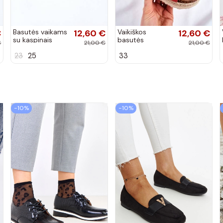
€
Basutės vaikams
12,60 €
Vaikiškos
12,60 €
su kaspinais
basutės
€
21,00 €
21,00 €
aukso spalvos
koralinės spalvos
23
25
33
−10%
−10%