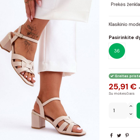
Prekės ženkla
Klasikinio mode
Pasirinkite d
36
Greitas prist
25,91 €
Su mokesčiais