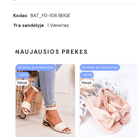
Kodas
BAT_FD-106 BEIGE
Yra sandėlyje
1 Vienetas
NAUJAUSIOS PREKĖS
Greitas pristatymas
Greitas pristatymas
−40%
−40%
Nauja
Nauja