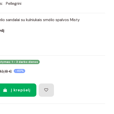
s:
Pellegrini
lio sandalai su kulniukais smėlio spalvos Misty
ydį
atymas: 1 - 3 darbo dienos
43,18 €
-40%
Į krepšelį