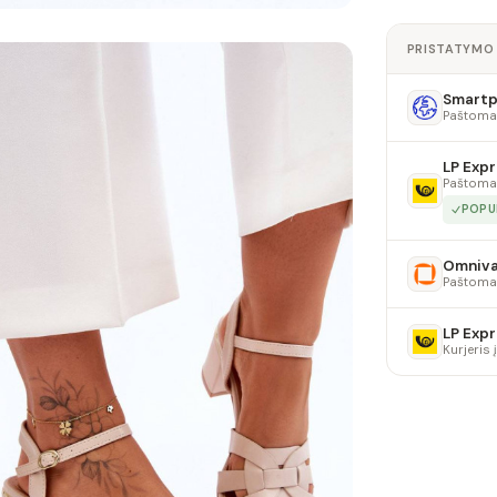
PRISTATYMO
Smartpo
Paštoma
LP Expr
Paštoma
POPU
Omniv
Paštoma
LP Expr
Kurjeris