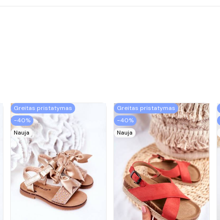
Greitas pristatymas
Greitas pristatymas
−40%
−40%
Nauja
Nauja