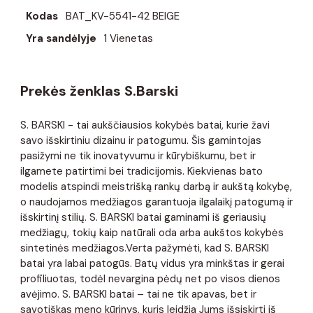
Kodas
BAT_KV-5541-42 BEIGE
Yra sandėlyje
1 Vienetas
Prekės ženklas S.Barski
S. BARSKI - tai aukščiausios kokybės batai, kurie žavi
savo išskirtiniu dizainu ir patogumu. Šis gamintojas
pasižymi ne tik inovatyvumu ir kūrybiškumu, bet ir
ilgamete patirtimi bei tradicijomis. Kiekvienas bato
modelis atspindi meistrišką rankų darbą ir aukštą kokybę,
o naudojamos medžiagos garantuoja ilgalaikį patogumą ir
išskirtinį stilių. S. BARSKI batai gaminami iš geriausių
medžiagų, tokių kaip natūrali oda arba aukštos kokybės
sintetinės medžiagos.Verta pažymėti, kad S. BARSKI
batai yra labai patogūs. Batų vidus yra minkštas ir gerai
profiliuotas, todėl nevargina pėdų net po visos dienos
avėjimo. S. BARSKI batai – tai ne tik apavas, bet ir
savotiškas meno kūrinys, kuris leidžia Jums išsiskirti iš