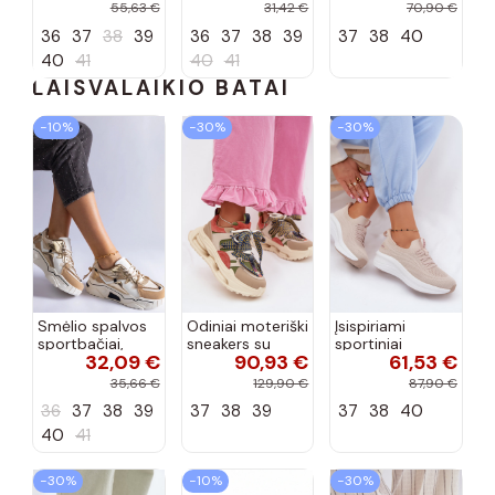
bordo spalvos
55,63 €
31,42 €
70,90 €
Terione
36
37
38
39
36
37
38
39
37
38
40
40
41
40
41
LAISVALAIKIO BATAI
−10%
−30%
−30%
Smėlio spalvos
Odiniai moteriški
Įsispiriami
sportbačiai,
sneakers su
sportiniai
32,09 €
90,93 €
61,53 €
dekoruoti Valdez
platforma D&A
bateliai Kobbo
cirkonio virvele
CR61-3133
102425 smėlio
35,66 €
129,90 €
87,90 €
smėlio spalvos
spalvos
36
37
38
39
37
38
39
37
38
40
40
41
−30%
−10%
−30%