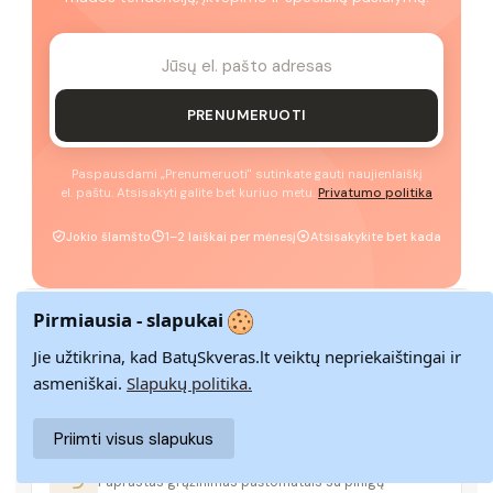
PRENUMERUOTI
Paspausdami „Prenumeruoti" sutinkate gauti naujienlaiškį
el. paštu. Atsisakyti galite bet kuriuo metu.
Privatumo politika
Jokio šlamšto
1–2 laiškai per mėnesį
Atsisakykite bet kada
Pirmiausia - slapukai
GREITAS PRISTATYMAS
Jie užtikrina, kad BatųSkveras.lt veiktų nepriekaištingai ir
Pristatome visoje Lietuvoje per 3–9 d. d.
asmeniškai.
Slapukų politika.
Priimti visus slapukus
14 DIENŲ GRĄŽINIMAS
Paprastas grąžinimas paštomatais su pinigų