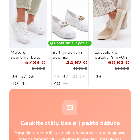
Paskutiniai dydžiai!
Moterų
Balti įmaunami
Laisvalaikio
sportiniai batai
audiniai
bateliai Slip-On
57,33 €
44,62 €
60,83 €
su ažūro
sportbačiai su
Big Star
elementais Big
sagtele
RR274721 smėlio
81,90 €
49,58 €
86,90 €
Star TT274291
Catherine
spalvos
36
37
39
36
37
38
39
36
baltos spalvos
40
41
40
41
Gaukite stilių tiesiai į pašto dėžutę
Prisijunkite prie mūsų ir niekada nepraleiskite naujausių
mados tendencijų, įkvėpimo ir specialių pasiūlymų.