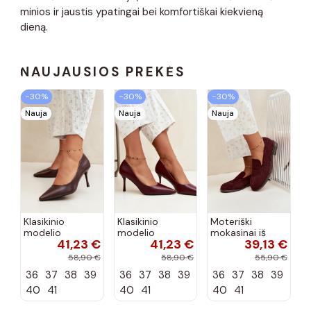
minios ir jaustis ypatingai bei komfortiškai kiekvieną
dieną.
NAUJAUSIOS PREKĖS
−30%
−30%
−30%
Nauja
Nauja
Nauja
Klasikinio
Klasikinio
Moteriški
modelio
modelio
mokasinai iš
41,23 €
41,23 €
39,13 €
aukštakulniai
aukštakulniai
dirbtinės
bateliai iš
bateliai iš
zomšos, bordo
58,90 €
58,90 €
55,90 €
dirbtinės odos,
dirbtinės odos,
spalvos Laisie
36
37
38
39
36
37
38
39
36
37
38
39
šokolado
bordo spalvos
spalvos Nesha
Nesha
40
41
40
41
40
41