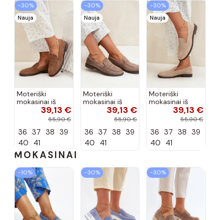
−30%
−30%
−30%
Nauja
Nauja
Nauja
Moteriški
Moteriški
Moteriški
mokasinai iš
mokasinai iš
mokasinai iš
39,13 €
39,13 €
39,13 €
dirbtinės
dirbtinės
dirbtinės
zomšos, rudos
zomšos, molio
zomšos, smėlio
55,90 €
55,90 €
55,90 €
spalvos Laisie
spalvos Laisie
spalvos Laisie
36
37
38
39
36
37
38
39
36
37
38
39
40
41
40
41
40
41
MOKASINAI
−10%
−30%
−30%