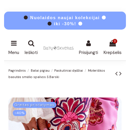
⚫
Nuolaidos naujai kolekcijai ⚫
⚫
iki -30%! ⚫
0
Menu
Ieškoti
Prisijungti
Krepšelis
Pagrindinis
Batai pigiau
Paskutiniai dydžiai
Moteriškos
basutės smėlio spalvos S.Barski
Greitas pristatymas
−40%