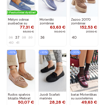
Paskutiniai dydžiai!
Mėlyni odiniai
Moteriški
Zazoo 20170
pusbačiai su
zomšiniai
zomšiniai
77,31 €
63,63 €
152,53 €
dekoratyvine
mokasinai
bateliai su
sagtimi Taija
Demela mėlynos
kulniukais smėlio
85,90 €
90,90 €
217,90 €
spalvos
spalvos
36
37
38
39
36
40
40
41
−10%
−10%
−30%
Rudos spalvos
Juodi Scafati
batai Moteriškas
blizgūs Mebrat
matinės
su juostelėmis
50,07 €
28,28 €
49,63 €
bateliai
apdailos bateliai
su lako efektu