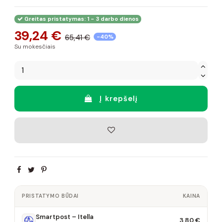
Greitas pristatymas: 1 - 3 darbo dienos
39,24 €
65,41 €
-40%
Su mokesčiais
Į krepšelį
PRISTATYMO BŪDAI
KAINA
Smartpost – Itella
3,80 €