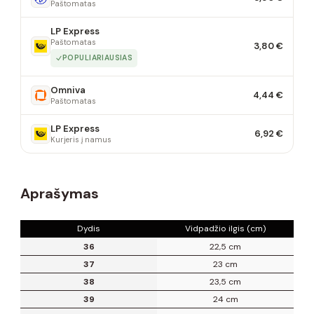
Paštomatas
LP Express
Paštomatas
3,80 €
POPULIARIAUSIAS
Omniva
4,44 €
Paštomatas
LP Express
6,92 €
Kurjeris į namus
Aprašymas
Dydis
Vidpadžio ilgis (cm)
36
22,5 cm
37
23 cm
38
23,5 cm
39
24 cm